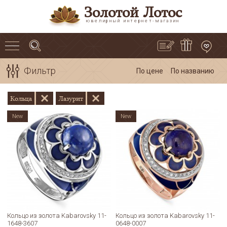
Золотой Лотос
ювелирный интернет-магазин
Фильтр
По цене
По названию
Кольца
Лазурит
New
New
Кольцо из золота Kabarovsky 11-
Кольцо из золота Kabarovsky 11-
1648-3607
0648-0007