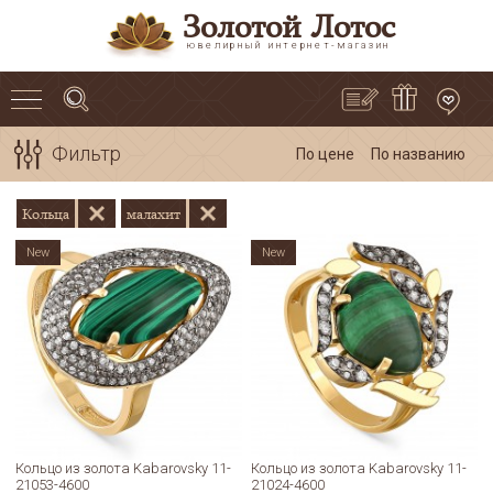
Золотой Лотос
ювелирный интернет-магазин
Фильтр
По цене
По названию
Кольца
малахит
New
New
Кольцо из золота Kabarovsky 11-
Кольцо из золота Kabarovsky 11-
21053-4600
21024-4600