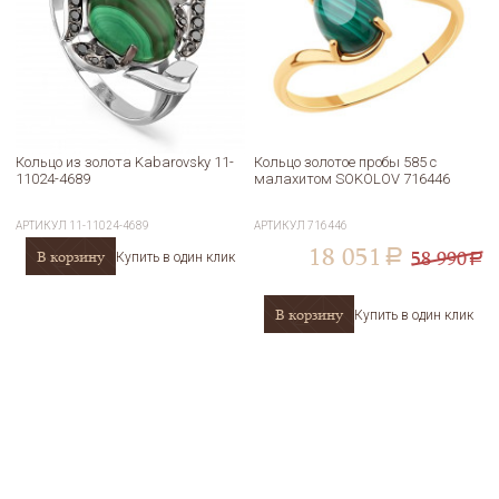
Кольцо из золота Kabarovsky 11-
Кольцо золотое пробы 585 с
11024-4689
малахитом SOKOLOV 716446
АРТИКУЛ
11-11024-4689
АРТИКУЛ
716446
18 051
58 990
В корзину
a
Купить в один клик
a
В корзину
Купить в один клик