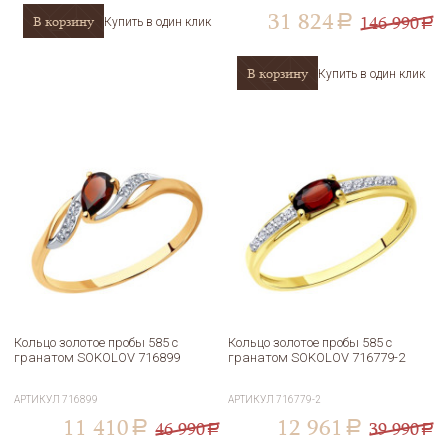
31 824
146 990
В корзину
a
Купить в один клик
a
В корзину
Купить в один клик
Кольцо золотое пробы 585 с
Кольцо золотое пробы 585 с
гранатом SOKOLOV 716899
гранатом SOKOLOV 716779-2
АРТИКУЛ
716899
АРТИКУЛ
716779-2
11 410
12 961
46 990
39 990
a
a
a
a