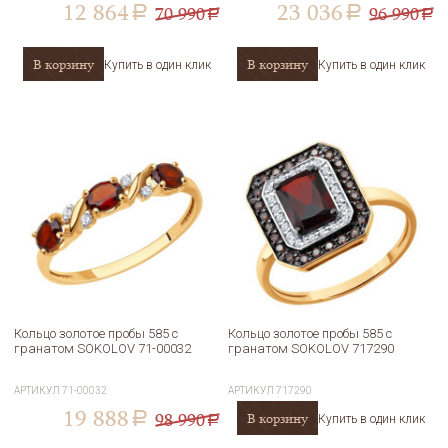
12 864
23 036
70 990
96 990
a
a
a
a
В корзину
В корзину
Купить в один клик
Купить в один клик
Кольцо золотое пробы 585 с
Кольцо золотое пробы 585 с
гранатом SOKOLOV 71-00032
гранатом SOKOLOV 717290
АРТИКУЛ
71-00032
АРТИКУЛ
717290
19 888
98 990
В корзину
a
Купить в один клик
a