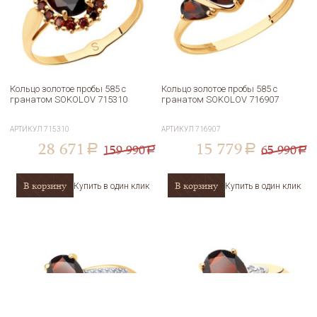
Кольцо золотое пробы 585 с
Кольцо золотое пробы 585 с
гранатом SOKOLOV 715310
гранатом SOKOLOV 716907
АРТИКУЛ
715310
АРТИКУЛ
716907
28 671
15 779
159 990
65 990
a
a
a
a
В корзину
В корзину
Купить в один клик
Купить в один клик