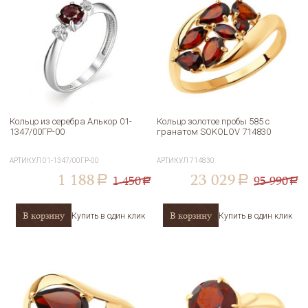
Кольцо из серебра Алькор 01-
Кольцо золотое пробы 585 с
1347/00ГР-00
гранатом SOKOLOV 714830
АРТИКУЛ
01-1347/00ГР-00
АРТИКУЛ
714830
1 188
23 029
1 450
95 990
a
a
a
a
В корзину
В корзину
Купить в один клик
Купить в один клик