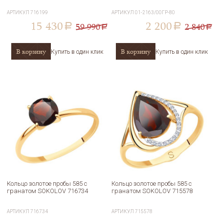
АРТИКУЛ
716199
АРТИКУЛ
01-2163/00ГР-80
15 430
2 200
59 990
2 840
a
a
a
a
В корзину
В корзину
Купить в один клик
Купить в один клик
Кольцо золотое пробы 585 с
Кольцо золотое пробы 585 с
гранатом SOKOLOV 716734
гранатом SOKOLOV 715578
АРТИКУЛ
716734
АРТИКУЛ
715578