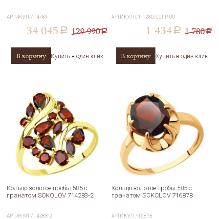
АРТИКУЛ
714781
АРТИКУЛ
01-1280/00ГР-00
34 045
1 434
129 990
1 780
a
a
a
a
В корзину
В корзину
Купить в один клик
Купить в один клик
Кольцо золотое пробы 585 с
Кольцо золотое пробы 585 с
гранатом SOKOLOV 714283-2
гранатом SOKOLOV 716878
АРТИКУЛ
714283-2
АРТИКУЛ
716878