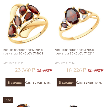
Кольцо золотое пробы 585 с
Кольцо золотое пробы 585 с
гранатом SOKOLOV 714658
гранатом SOKOLOV 716214
АРТИКУЛ
714658
АРТИКУЛ
716214
23 360
18 226
74 990
90 990
a
a
a
a
В корзину
В корзину
Купить в один клик
Купить в один клик
New