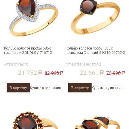
Кольцо золотое пробы 585 с
Кольцо золотое пробы 585 с
гранатом SOKOLOV 716710
гранатом Diamant 51-310-01767-2
АРТИКУЛ
716710
АРТИКУЛ
51-310-01767-2
21 752
22 661
82 990
70 990
a
a
a
a
В корзину
В корзину
Купить в один клик
Купить в один клик