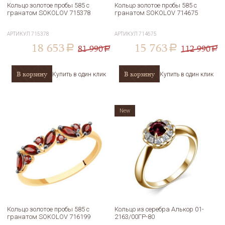
Кольцо золотое пробы 585 с
Кольцо золотое пробы 585 с
гранатом SOKOLOV 715378
гранатом SOKOLOV 714675
АРТИКУЛ
715378
АРТИКУЛ
714675
18 653
15 763
81 990
112 990
a
a
a
a
В корзину
В корзину
Купить в один клик
Купить в один клик
New
Кольцо золотое пробы 585 с
Кольцо из серебра Алькор 01-
гранатом SOKOLOV 716199
2163/00ГР-80