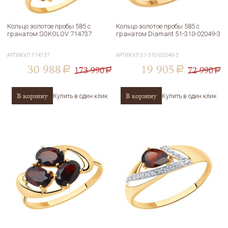
Кольцо золотое пробы 585 с
Кольцо золотое пробы 585 с
гранатом SOKOLOV 714737
гранатом Diamant 51-310-02049-3
АРТИКУЛ
714737
АРТИКУЛ
51-310-02049-3
30 988
19 905
173 990
72 990
a
a
a
a
В корзину
В корзину
Купить в один клик
Купить в один клик