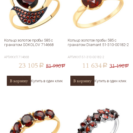
Кольцо золотое пробы 585 с
Кольцо золотое пробы 585 с
гранатом SOKOLOV 714668
гранатом Diamant 51-310-00182-2
АРТИКУЛ
714668
АРТИКУЛ
51-310-00182-2
23 105
11 634
81 990
31 190
a
a
a
a
В корзину
В корзину
Купить в один клик
Купить в один клик