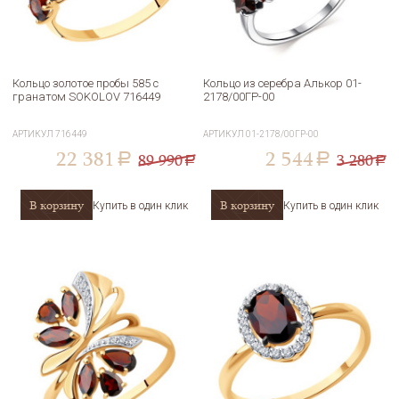
Кольцо золотое пробы 585 с
Кольцо из серебра Алькор 01-
гранатом SOKOLOV 716449
2178/00ГР-00
АРТИКУЛ
716449
АРТИКУЛ
01-2178/00ГР-00
22 381
2 544
89 990
3 280
a
a
a
a
В корзину
В корзину
Купить в один клик
Купить в один клик