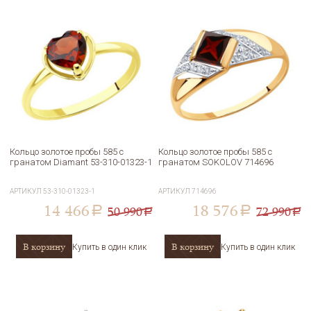
Кольцо золотое пробы 585 с
Кольцо золотое пробы 585 с
гранатом Diamant 53-310-01323-1
гранатом SOKOLOV 714696
АРТИКУЛ
53-310-01323-1
АРТИКУЛ
714696
14 466
18 576
50 990
72 990
a
a
a
a
В корзину
В корзину
Купить в один клик
Купить в один клик