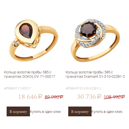
Кольцо золотое пробы 585 с
Кольцо золотое пробы 585 с
гранатом SOKOLOV 71-00317
гранатом Diamant 51-310-02281-2
АРТИКУЛ
71-00317
АРТИКУЛ
51-310-02281-2
18 646
30 736
89 990
108 990
a
a
a
a
В корзину
В корзину
Купить в один клик
Купить в один клик