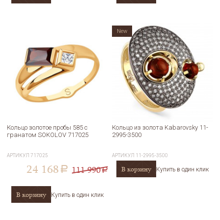
New
Кольцо золотое пробы 585 с
Кольцо из золота Kabarovsky 11-
гранатом SOKOLOV 717025
2995-3500
АРТИКУЛ
717025
АРТИКУЛ
11-2995-3500
24 168
111 990
В корзину
a
Купить в один клик
a
В корзину
Купить в один клик