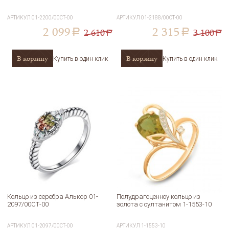
АРТИКУЛ
01-2200/00СТ-00
АРТИКУЛ
01-2188/00СТ-00
2 099
2 315
2 610
3 100
a
a
a
a
В корзину
В корзину
Купить в один клик
Купить в один клик
Кольцо из серебра Алькор 01-
Полудрагоценноу кольцо из
2097/00СТ-00
золота с султанитом 1-1553-10
АРТИКУЛ
01-2097/00СТ-00
АРТИКУЛ
1-1553-10