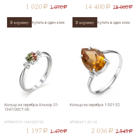
1 020
14 400
1 070
18 000
a
a
a
a
В корзину
В корзину
Купить в один клик
Купить в один клик
Кольцо из серебра Алькор 01-
Кольцо из серебра 1-301-32
1347/00СТ-00
АРТИКУЛ
01-1347/00СТ-00
АРТИКУЛ
1-301-32
1 197
2 036
1 470
2 545
a
a
a
a