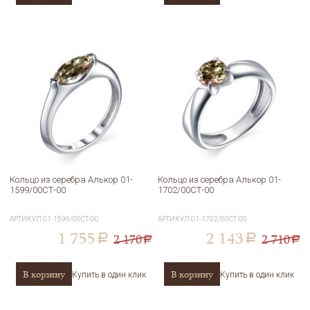
Кольцо из серебра Алькор 01-
Кольцо из серебра Алькор 01-
1599/00СТ-00
1702/00СТ-00
АРТИКУЛ
01-1599/00СТ-00
АРТИКУЛ
01-1702/00СТ-00
1 755
2 143
2 170
2 710
a
a
a
a
В корзину
В корзину
Купить в один клик
Купить в один клик