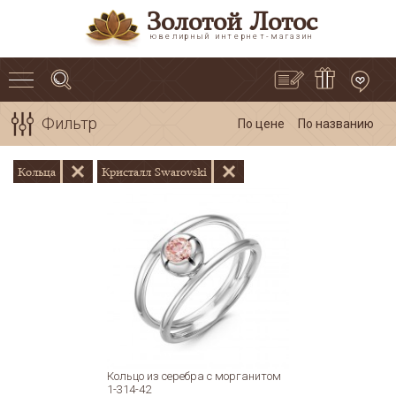
Золотой Лотос
ювелирный интернет-магазин
Фильтр
По цене
По названию
Кольца
Кристалл Swarovski
Кольцо из серебра с морганитом
1-314-42