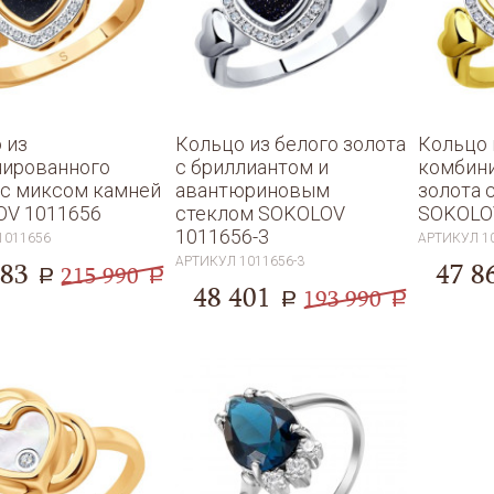
две ф
 из
Кольцо из белого золота
Кольцо 
ированного
с бриллиантом и
комбин
 с миксом камней
авантюриновым
золота 
OV 1011656
стеклом SOKOLOV
SOKOLO
1011656-3
1011656
АРТИКУЛ
1
АРТИКУЛ
1011656-3
983
47 8
215 990
a
a
48 401
193 990
a
a