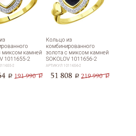
аланги, на два пальца разного рода печатки.
из
Кольцо из
ированного
комбинированного
с миксом камней
золота с миксом камней
V 1011655-2
SOKOLOV 1011656-2
011655-2
АРТИКУЛ
1011656-2
64
51 808
191 990
219 990
a
a
a
a