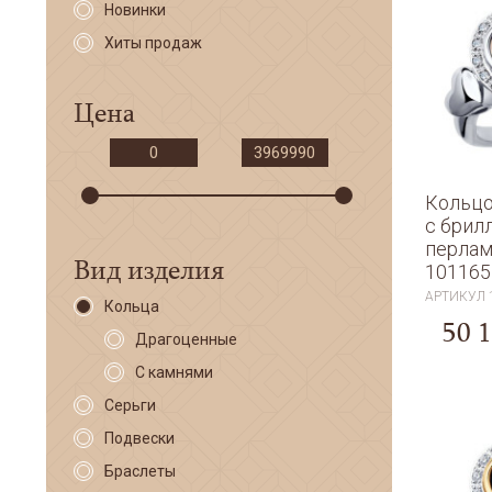
Новинки
Хиты продаж
Цена
Кольцо
с брил
перла
Вид изделия
101165
АРТИКУЛ
Кольца
50 
Драгоценные
С камнями
Серьги
Подвески
Браслеты