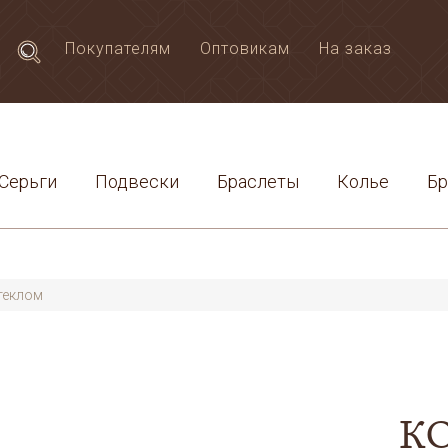
Покупателям
Оптовикам
На заказ
Серьги
Подвески
Браслеты
Колье
Б
теклом
К