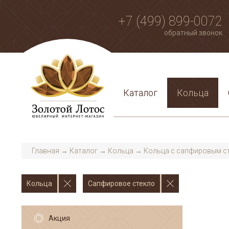
+7 (499) 899-0072
обратный звонок
Каталог
Кольца
Главная
→
Каталог
→
Кольца
→
Кольца с сапфировым с
Кольца
Сапфировое стекло
Акция