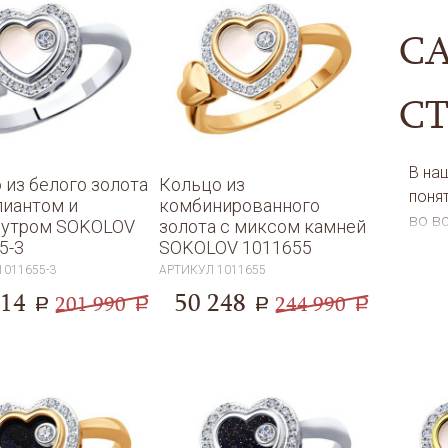
С
С
В на
 из белого золота
Кольцо из
понят
лиантом и
комбинированного
во в
мутром SOKOLOV
золота с миксом камней
Кажд
5-3
SOKOLOV 1011655
непо
1011655-3
АРТИКУЛ
1011655
кажд
114
50 248
201 990
244 990
a
a
a
a
хари
цели
хоти
царс
У на
помо