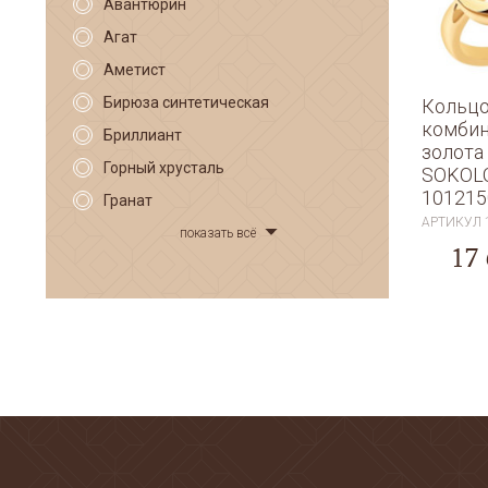
Авантюрин
Агат
Аметист
Бирюза синтетическая
Кольцо
комбин
Бриллиант
золота
Горный хрусталь
SOKOLO
101215
Гранат
АРТИКУЛ
показать всё
17