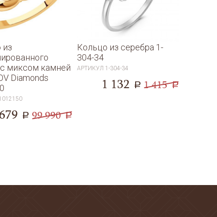
 из
Кольцо из серебра 1-
ированного
304-34
 с миксом камней
АРТИКУЛ
1-304-34
V Diamonds
1 132
1 415
a
a
0
1012150
 679
99 990
a
a