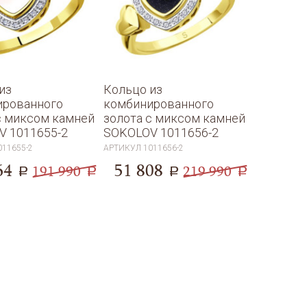
из
Кольцо из
ированного
комбинированного
с миксом камней
золота с миксом камней
V 1011655-2
SOKOLOV 1011656-2
011655-2
АРТИКУЛ
1011656-2
64
51 808
191 990
219 990
a
a
a
a