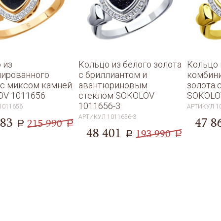
 из
Кольцо из белого золота
Кольцо 
ированного
с бриллиантом и
комбин
 с миксом камней
авантюриновым
золота 
OV 1011656
стеклом SOKOLOV
SOKOLO
1011656-3
1011656
АРТИКУЛ
1
АРТИКУЛ
1011656-3
983
47 8
215 990
a
a
48 401
193 990
a
a