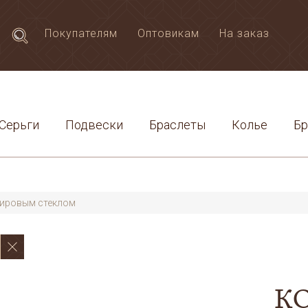
Покупателям
Оптовикам
На заказ
Серьги
Подвески
Браслеты
Колье
Б
ировым стеклом
К