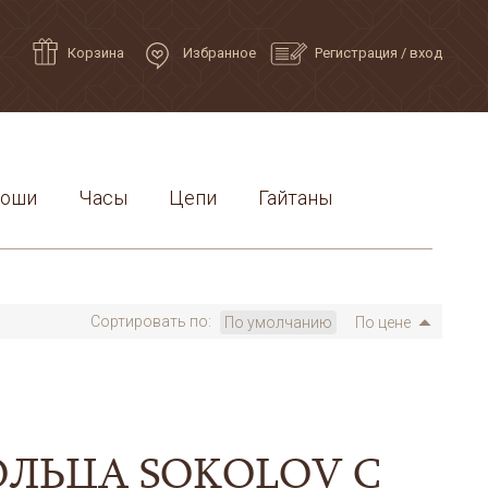
Корзина
Избранное
Регистрация
/
вход
роши
Часы
Цепи
Гайтаны
Сортировать по:
По умолчанию
По цене
ОЛЬЦА SOKOLOV С