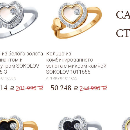
С
С
 из белого золота
Кольцо из
лиантом и
комбинированного
мутром SOKOLOV
золота с миксом камней
5-3
SOKOLOV 1011655
1011655-3
АРТИКУЛ
1011655
114
50 248
201 990
244 990
a
a
a
a