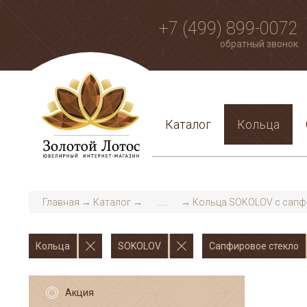
+7 (499) 899-0072
обратный звонок
Каталог
Кольца
Главная
→
Каталог
→
.....
→
Кольца SOKOLOV с сапф
Кольца
SOKOLOV
Сапфировое стекло
Акция