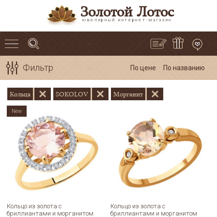
Золотой Лотос
ювелирный интернет-магазин
Фильтр
По цене
По названию
Кольца
SOKOLOV
Морганит
New
Кольцо из золота с
Кольцо из золота с
бриллиантами и морганитом
бриллиантами и морганитом