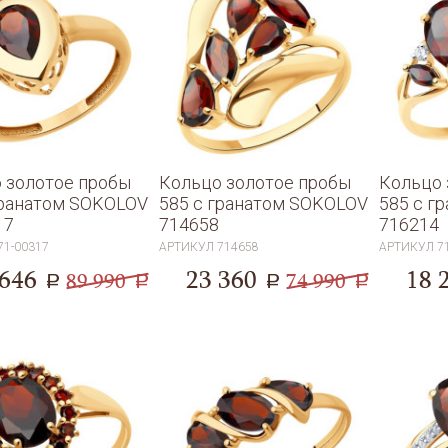
 золотое пробы
Кольцо золотое пробы
Кольцо 
гранатом SOKOLOV
585 с гранатом SOKOLOV
585 с г
17
714658
716214
71-00317
АРТИКУЛ
714658
АРТИКУЛ
7
 646
23 360
18 
89 990
74 990
a
a
a
a