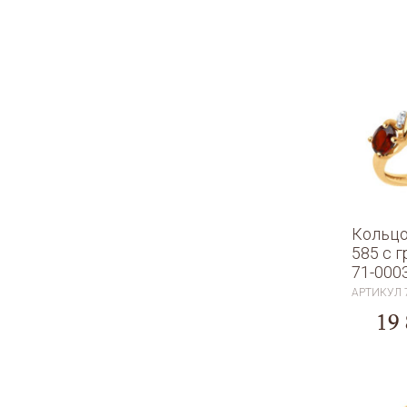
Кольцо
585 с 
71-000
АРТИКУЛ
19