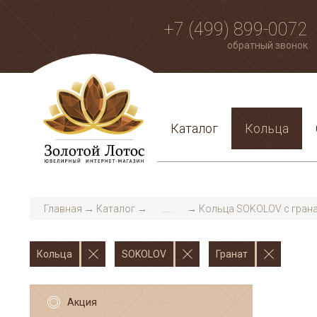
+7 (499) 899-0072
обратный звонок
Каталог
Кольца
Главная
→
Каталог
→
.....
→
Кольца SOKOLOV с гран
Кольца
SOKOLOV
Гранат
Акция