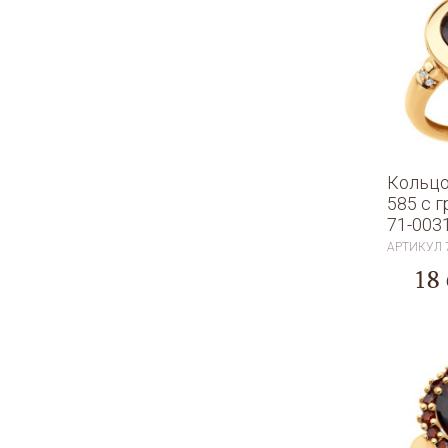
Кольцо
585 с 
71-003
АРТИКУЛ
18