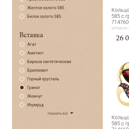
Желтое золото 585
Кольцо
585 с 
Белое золото 585
714760
АРТИКУЛ
Вставка
26 
Агат
Аметист
Бирюза синтетическая
Бриллиант
Горный хрусталь
Гранат
Жемчуг
Изумруд
показать всё
Кольцо
585 с 