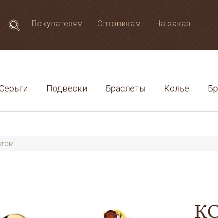
Покупателям
Оптовикам
На заказ
Серьги
Подвески
Браслеты
Колье
Б
атом
К