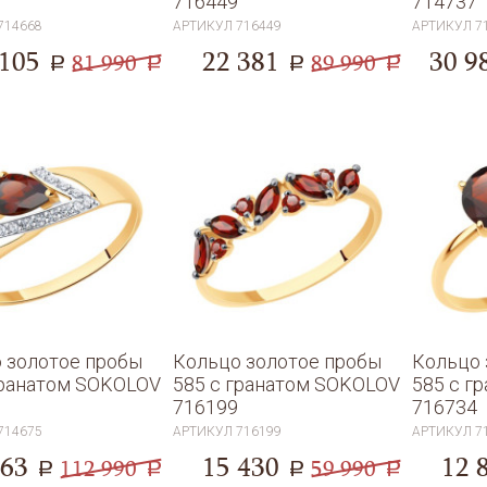
716449
714737
714668
АРТИКУЛ
716449
АРТИКУЛ
7
 105
22 381
30 9
81 990
89 990
a
a
a
a
 золотое пробы
Кольцо золотое пробы
Кольцо 
гранатом SOKOLOV
585 с гранатом SOKOLOV
585 с г
716199
716734
714675
АРТИКУЛ
716199
АРТИКУЛ
7
763
15 430
12 
112 990
59 990
a
a
a
a