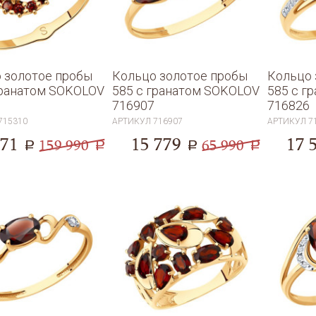
 золотое пробы
Кольцо золотое пробы
Кольцо 
гранатом SOKOLOV
585 с гранатом SOKOLOV
585 с г
716907
716826
715310
АРТИКУЛ
716907
АРТИКУЛ
7
671
15 779
17 
159 990
65 990
a
a
a
a