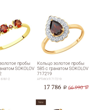
золотое пробы
Кольцо золотое пробы
ранатом SOKOLOV
585 с гранатом SOKOLOV
2
717219
16181-2
АРТИКУЛ
717219
17 786
66 990
a
a
New