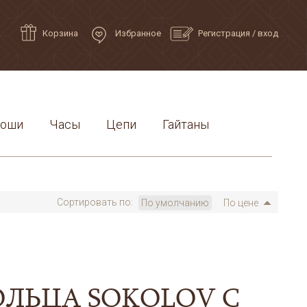
Корзина
Избранное
Регистрация
/
вход
роши
Часы
Цепи
Гайтаны
Сортировать по:
По умолчанию
По цене
ОЛЬЦА SOKOLOV С