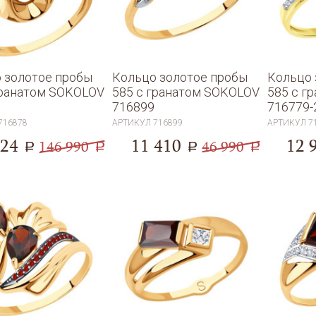
 золотое пробы
Кольцо золотое пробы
Кольцо 
гранатом SOKOLOV
585 с гранатом SOKOLOV
585 с г
716899
716779-
716878
АРТИКУЛ
716899
АРТИКУЛ
7
824
11 410
12 
146 990
46 990
a
a
a
a