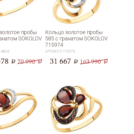
золотое пробы
Кольцо золотое пробы
ранатом SOKOLOV
585 с гранатом SOKOLOV
715974
16826
АРТИКУЛ
715974
578
31 667
70 990
163 990
a
a
a
a