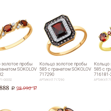
 золотое пробы
Кольцо золотое пробы
Кольцо 
гранатом SOKOLOV
585 с гранатом SOKOLOV
585 с г
32
717290
716181-
71-00032
АРТИКУЛ
717290
АРТИКУЛ
7
 888
98 990
a
a