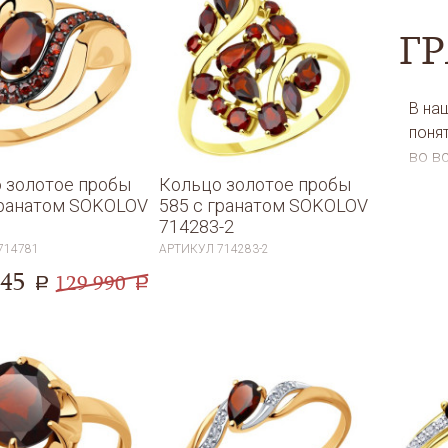
Г
В на
понят
во в
Кажд
 золотое пробы
Кольцо золотое пробы
гранатом SOKOLOV
585 с гранатом SOKOLOV
непо
714283-2
кажд
714781
АРТИКУЛ
714283-2
хари
045
цели
129 990
a
a
хоти
царс
У на
помо
две ф