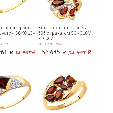
золотое пробы
Кольцо золотое пробы
ранатом SOKOLOV
585 с гранатом SOKOLOV
2
716067
16779-2
АРТИКУЛ
716067
961
56 685
39 990
230 990
a
a
a
a