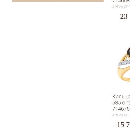
714668
АРТИКУЛ
23
Кольцо
585 с 
714675
АРТИКУЛ
15 