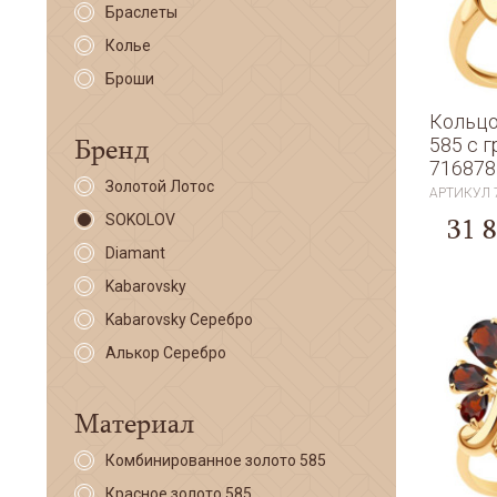
Браслеты
Колье
Броши
Кольцо
Бренд
585 с 
716878
Золотой Лотос
АРТИКУЛ
31 
SOKOLOV
Diamant
Kabarovsky
Kabarovsky Серебро
Алькор Серебро
Материал
Комбинированное золото 585
Красное золото 585