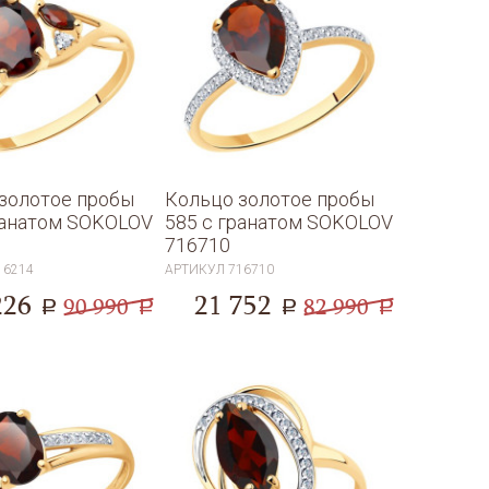
золотое пробы
Кольцо золотое пробы
ранатом SOKOLOV
585 с гранатом SOKOLOV
716710
16214
АРТИКУЛ
716710
226
21 752
90 990
82 990
a
a
a
a