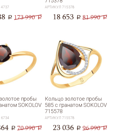
715378
14737
АРТИКУЛ
715378
88
18 653
173 990
81 990
a
a
a
a
золотое пробы
Кольцо золотое пробы
ранатом SOKOLOV
585 с гранатом SOKOLOV
715578
16734
АРТИКУЛ
715578
864
23 036
70 990
96 990
a
a
a
a