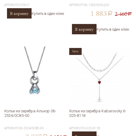
АРТИКУЛ
070621
АРТИКУЛ
06-1283/00КЦ-00
1 883
2 460
В корзину
a
Купить в один клик
a
В корзину
Купить в один клик
New
Колье из серебра Алькор 06-
Колье из серебра Kabarovsky 6-
2534/0СВ5-00
025-8118
АРТИКУЛ
06-2534/0СВ5-00
АРТИКУЛ
6-025-8118