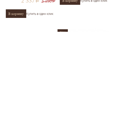
2 337
3 150
В корзину
a
Купить в один клик
a
В корзину
Купить в один клик
New
Колье из желтого золота с
Колье из золота Kabarovsky 6-
бриллиантами SOKOLOV
0062-1100
1070323-2
АРТИКУЛ
1070323-2
АРТИКУЛ
6-0062-1100
В корзину
В корзину
Купить в один клик
Купить в один клик