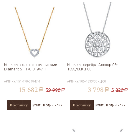
Колье из золота с фианитами
Колье из серебра Алькор 06-
Diamant 51-170-01947-1
1533/00КЦ-00
АРТИКУЛ
51-170-01947-1
АРТИКУЛ
06-1533/00КЦ-00
15 682
3 798
59 990
5 220
a
a
a
a
В корзину
В корзину
Купить в один клик
Купить в один клик