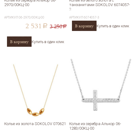
Колье из серебра Алькор 06-
Колье из белого золота с
2970/00КЦ-00
танзанитами SOKOLOV 6074057-
3
АРТИКУЛ
06-2970/00КЦ-00
АРТИКУЛ
6074057-3
2 531
3 250
В корзину
a
Купить в один клик
a
В корзину
Купить в один клик
Колье из золота SOKOLOV 070621
Колье из серебра Алькор 06-
1283/00КЦ-00