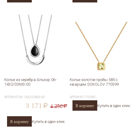
Колье из серебра Алькор 06-
Колье золотое пробы 585 с
1432/0ЭМ3-00
кварцем SOKOLOV 770399
АРТИКУЛ
06-1432/0ЭМ3-00
АРТИКУЛ
770399
3 171
4 250
В корзину
a
Купить в один клик
a
В корзину
Купить в один клик