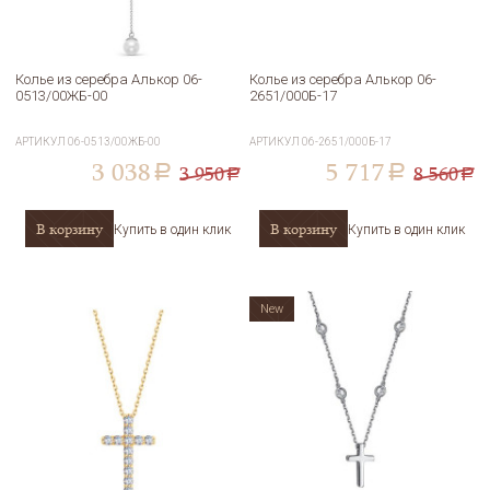
Колье из серебра Алькор 06-
Колье из серебра Алькор 06-
0513/00ЖБ-00
2651/000Б-17
АРТИКУЛ
06-0513/00ЖБ-00
АРТИКУЛ
06-2651/000Б-17
3 038
5 717
3 950
8 560
a
a
a
a
В корзину
В корзину
Купить в один клик
Купить в один клик
New