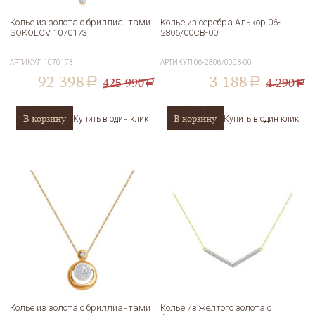
Колье из золота с бриллиантами
Колье из серебра Алькор 06-
SOKOLOV 1070173
2806/00СВ-00
АРТИКУЛ
1070173
АРТИКУЛ
06-2806/00СВ-00
92 398
3 188
425 990
4 290
a
a
a
a
В корзину
В корзину
Купить в один клик
Купить в один клик
Колье из золота с бриллиантами
Колье из желтого золота с