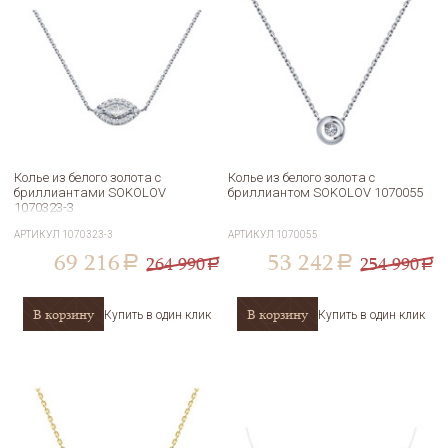
Колье из белого золота с
Колье из белого золота с
бриллиантами SOKOLOV
бриллиантом SOKOLOV 1070055
1070323-3
АРТИКУЛ
1070323-3
АРТИКУЛ
1070055
69 216
53 242
264 990
254 990
a
a
a
a
В корзину
В корзину
Купить в один клик
Купить в один клик