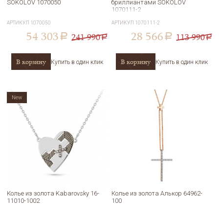
SOKOLOV 1070050
бриллиантами SOKOLOV
1070111-2
АРТИКУЛ
1070050
АРТИКУЛ
1070111-2
54 303
28 566
241 990
113 990
a
a
a
a
В корзину
В корзину
Купить в один клик
Купить в один клик
New
Колье из золота Kabarovsky 16-
Колье из золота Алькор 64962-
11010-1002
100