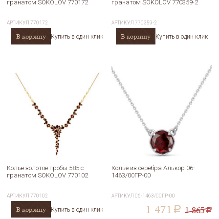
гранатом SOKOLOV 770172
гранатом SOKOLOV 770359-2
АРТИКУЛ
770172
АРТИКУЛ
770359-2
В корзину
В корзину
Купить в один клик
Купить в один клик
Колье золотое пробы 585 с
Колье из серебра Алькор 06-
гранатом SOKOLOV 770102
1463/00ГР-00
АРТИКУЛ
770102
АРТИКУЛ
06-1463/00ГР-00
1 471
1 865
В корзину
a
Купить в один клик
a