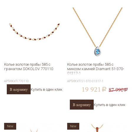
Колье золотое пробы 585 с
Колье золотое пробы 585 с
гранатом SOKOLOV 770110
миксом камней Diamant 51-370-
01317-1
АРТИКУЛ
770110
АРТИКУЛ
51-370-01317-1
19 921
87 990
В корзину
a
Купить в один клик
a
В корзину
Купить в один клик
New
New