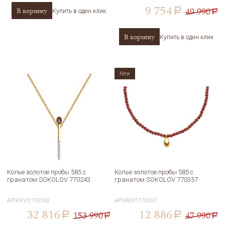
9 754
49 990
В корзину
a
Купить в один клик
a
В корзину
Купить в один клик
New
Колье золотое пробы 585 с
Колье золотое пробы 585 с
гранатом SOKOLOV 770243
гранатом SOKOLOV 770357
АРТИКУЛ
770243
АРТИКУЛ
770357
32 816
12 886
153 990
47 990
a
a
a
a