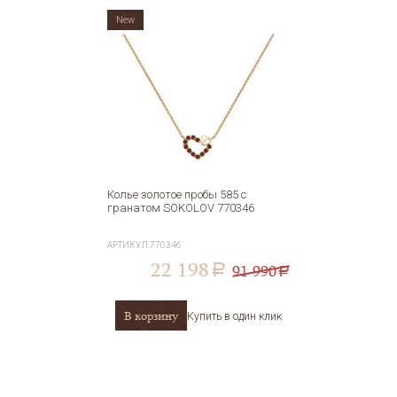
New
Колье золотое пробы 585 с
гранатом SOKOLOV 770346
АРТИКУЛ
770346
22 198
91 990
a
a
В корзину
Купить в один клик