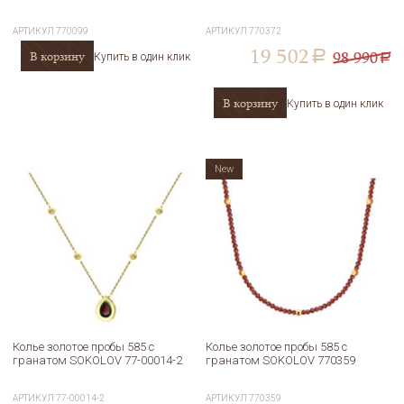
АРТИКУЛ
770099
АРТИКУЛ
770372
19 502
98 990
В корзину
a
Купить в один клик
a
В корзину
Купить в один клик
New
Колье золотое пробы 585 с
Колье золотое пробы 585 с
гранатом SOKOLOV 77-00014-2
гранатом SOKOLOV 770359
АРТИКУЛ
77-00014-2
АРТИКУЛ
770359