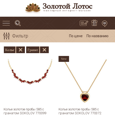
Золотой Лотос
ювелирный интернет-магазин
Фильтр
По цене
По названию
Колье
Гранат
New
Колье золотое пробы 585 с
Колье золотое пробы 585 с
гранатом SOKOLOV 770099
гранатом SOKOLOV 770372