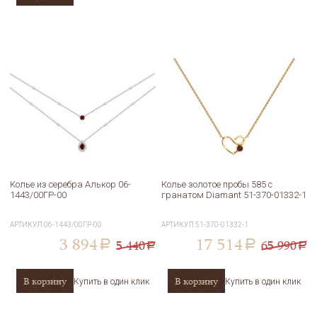
Колье из серебра Алькор 06-
Колье золотое пробы 585 с
1443/00ГР-00
гранатом Diamant 51-370-01332-1
АРТИКУЛ
06-1443/00ГР-00
АРТИКУЛ
51-370-01332-1
3 894
17 514
5 440
65 990
a
a
a
a
В корзину
В корзину
Купить в один клик
Купить в один клик