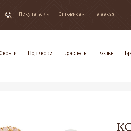
Покупателям
Оптовикам
На заказ
Серьги
Подвески
Браслеты
Колье
Б
м
К