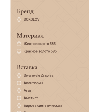
Бренд
SOKOLOV
Материал
Желтое золото 585
Красное золото 585
Вставка
Swarovski Zirconia
Авантюрин
Агат
Аметист
Бирюза синтетическая