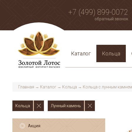
+7 (499) 899-0072
обратный звонок
Каталог
Кольца
Главная
→
Каталог
→
Кольца
→
Кольца с лунным камне
Кольца
Лунный камень
Акция