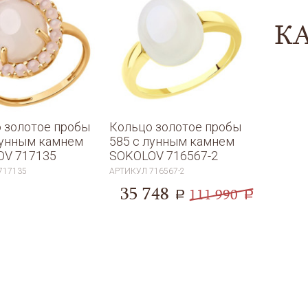
К
 золотое пробы
Кольцо золотое пробы
лунным камнем
585 с лунным камнем
OV 717135
SOKOLOV 716567-2
717135
АРТИКУЛ
716567-2
35 748
111 990
a
a