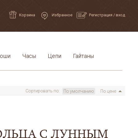
Корзина
Избранное
Регистрация
/
вход
роши
Часы
Цепи
Гайтаны
Сортировать по:
По умолчанию
По цене
ОЛЬЦА С ЛУННЫМ