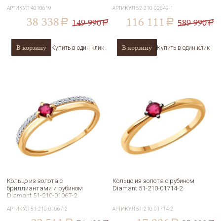
02649-1
АРТИКУЛ
4010619
АРТИКУЛ
52-210-02649-1
38 338
116 111
149 990
589 990
a
a
a
a
В корзину
В корзину
Купить в один клик
Купить в один клик
Кольцо из золота с
Кольцо из золота с рубином
бриллиантами и рубином
Diamant 51-210-01714-2
Diamant 51-210-01067-2
АРТИКУЛ
51-210-01067-2
АРТИКУЛ
51-210-01714-2