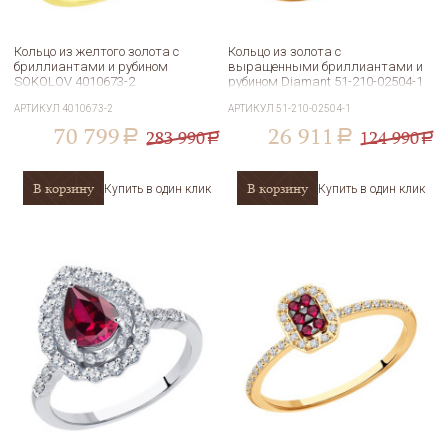
Кольцо из желтого золота с
Кольцо из золота с
бриллиантами и рубином
выращенными бриллиантами и
SOKOLOV 4010673-2
рубином Diamant 51-210-02504-1
АРТИКУЛ
4010673-2
АРТИКУЛ
51-210-02504-1
70 799
26 911
283 990
124 990
a
a
a
a
В корзину
В корзину
Купить в один клик
Купить в один клик