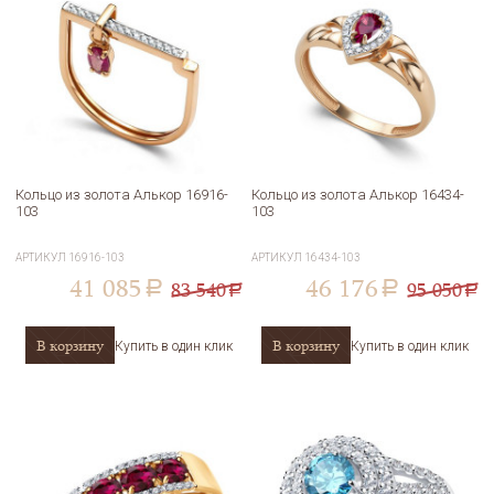
Кольцо из золота Алькор 16916-
Кольцо из золота Алькор 16434-
103
103
АРТИКУЛ
16916-103
АРТИКУЛ
16434-103
41 085
46 176
83 540
95 050
a
a
a
a
В корзину
В корзину
Купить в один клик
Купить в один клик