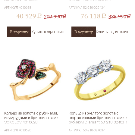
АРТИКУЛ
4010658
АРТИКУЛ
52-210-02642-1
40 529
76 118
209 990
385 990
a
a
a
a
В корзину
В корзину
Купить в один клик
Купить в один клик
Кольцо из золота с рубинами,
Кольцо из желтого золота с
изумрудами и бриллиантами
выращенными бриллиантами и
SOKOLOV 4010620
рубином Diamant 53-210-02403-1
АРТИКУЛ
4010620
АРТИКУЛ
53-210-02403-1