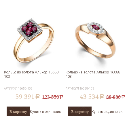
Кольцо из золота Алькор 15650-
Кольцо из золота Алькор 16088-
103
103
АРТИКУЛ
15650-103
АРТИКУЛ
16088-103
59 391
43 534
123 550
88 880
a
a
a
a
В корзину
В корзину
Купить в один клик
Купить в один клик