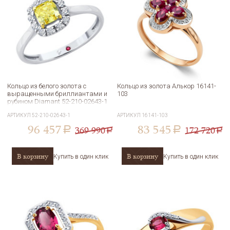
Кольцо из белого золота с
Кольцо из золота Алькор 16141-
выращенными бриллиантами и
103
рубином Diamant 52-210-02643-1
АРТИКУЛ
52-210-02643-1
АРТИКУЛ
16141-103
96 457
83 545
369 990
172 720
a
a
a
a
В корзину
В корзину
Купить в один клик
Купить в один клик