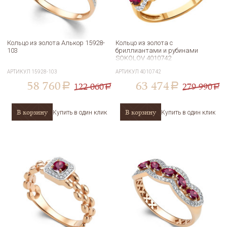
Кольцо из золота Алькор 15928-
Кольцо из золота с
103
бриллиантами и рубинами
SOKOLOV 4010742
АРТИКУЛ
15928-103
АРТИКУЛ
4010742
58 760
63 474
122 060
279 990
a
a
a
a
В корзину
В корзину
Купить в один клик
Купить в один клик