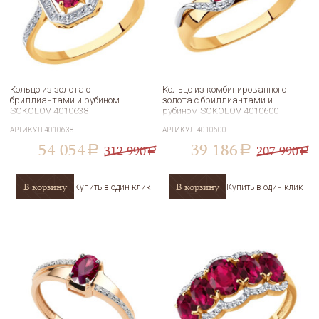
Кольцо из золота с
Кольцо из комбинированного
бриллиантами и рубином
золота с бриллиантами и
SOKOLOV 4010638
рубином SOKOLOV 4010600
АРТИКУЛ
4010638
АРТИКУЛ
4010600
54 054
39 186
312 990
207 990
a
a
a
a
В корзину
В корзину
Купить в один клик
Купить в один клик