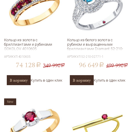
Кольцо из золота с
Кольцо из белого золота с
бриллиантами и рубинами
рубином и выращенными
SOKOLOV 4010605
бриллиантами Diamant 52-210-
02771-1
АРТИКУЛ
4010605
АРТИКУЛ
52-210-02771-1
74 128
96 649
349 990
499 990
a
a
a
a
В корзину
В корзину
Купить в один клик
Купить в один клик
New