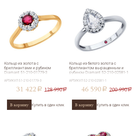
Кольцо из золота с
Кольцо из белого золота с
бриллиантами и рубином
бриллиантом выращенным и
Diamant 51-210-01779-3
рубином Diamant 52-210-02581-1
АРТИКУЛ
51-210-01779-3
АРТИКУЛ
52-210-02581-1
31 422
46 590
128 990
200 990
a
a
a
a
В корзину
В корзину
Купить в один клик
Купить в один клик