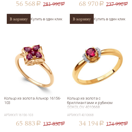
56 568
68 970
281 990
237 990
a
a
a
a
В корзину
В корзину
Купить в один клик
Купить в один клик
Кольцо из золота Алькор 16156-
Кольцо из золота с
103
бриллиантами и рубином
SOKOLOV 4010668
АРТИКУЛ
16156-103
АРТИКУЛ
4010668
65 883
34 194
137 830
174 990
a
a
a
a