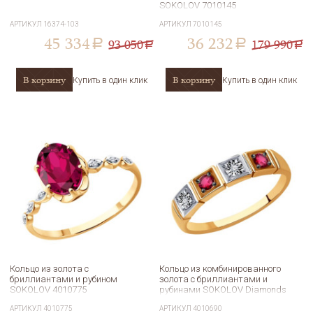
SOKOLOV 7010145
АРТИКУЛ
16374-103
АРТИКУЛ
7010145
45 334
36 232
93 050
179 990
a
a
a
a
В корзину
В корзину
Купить в один клик
Купить в один клик
Кольцо из золота с
Кольцо из комбинированного
бриллиантами и рубином
золота с бриллиантами и
SOKOLOV 4010775
рубинами SOKOLOV Diamonds
4010690
АРТИКУЛ
4010775
АРТИКУЛ
4010690