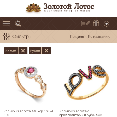
Золотой Лотос
ювелирный интернет-магазин
Фильтр
По цене
По названию
Кольца
Рубин
Кольцо из золота Алькор 16374-
Кольцо из золота с
103
бриллиантами и рубинами