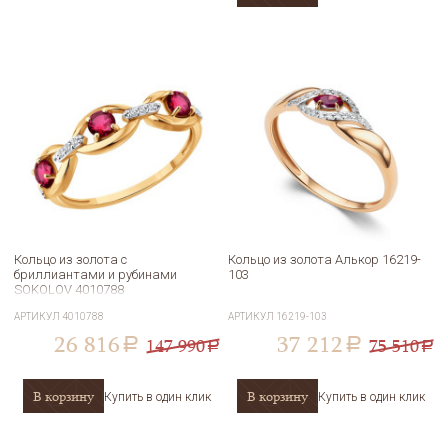
Кольцо из золота с
Кольцо из золота Алькор 16219-
бриллиантами и рубинами
103
SOKOLOV 4010788
АРТИКУЛ
4010788
АРТИКУЛ
16219-103
26 816
37 212
147 990
75 510
a
a
a
a
В корзину
В корзину
Купить в один клик
Купить в один клик