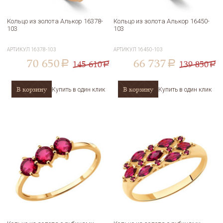
Кольцо из золота Алькор 16378-
Кольцо из золота Алькор 16450-
103
103
АРТИКУЛ
16378-103
АРТИКУЛ
16450-103
70 650
66 737
145 610
139 850
a
a
a
a
В корзину
В корзину
Купить в один клик
Купить в один клик