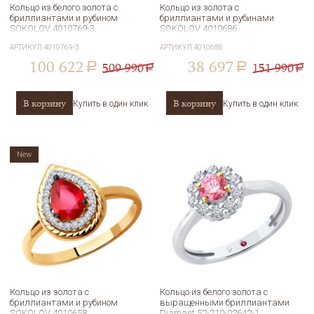
Кольцо из белого золота с
Кольцо из золота с
бриллиантами и рубином
бриллиантами и рубинами
SOKOLOV 4010769-3
SOKOLOV 4010686
АРТИКУЛ
4010769-3
АРТИКУЛ
4010686
100 622
38 697
509 990
151 990
a
a
a
a
В корзину
В корзину
Купить в один клик
Купить в один клик
New
Кольцо из золота с
Кольцо из белого золота с
бриллиантами и рубином
выращенными бриллиантами
SOKOLOV 4010658
Diamant 52-210-02642-1