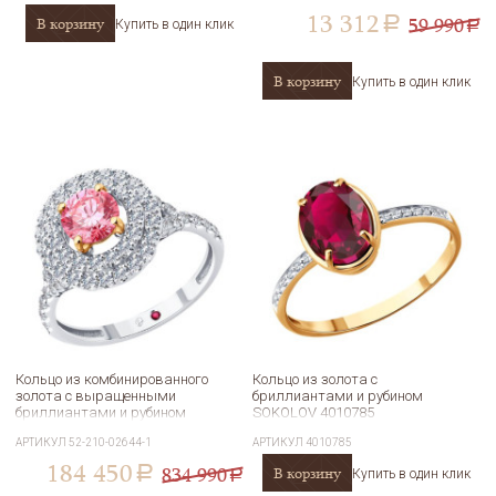
13 312
59 990
В корзину
a
Купить в один клик
a
В корзину
Купить в один клик
Кольцо из комбинированного
Кольцо из золота с
золота с выращенными
бриллиантами и рубином
бриллиантами и рубином
SOKOLOV 4010785
Diamant 52-210-02644-1
АРТИКУЛ
52-210-02644-1
АРТИКУЛ
4010785
184 450
834 990
В корзину
a
Купить в один клик
a