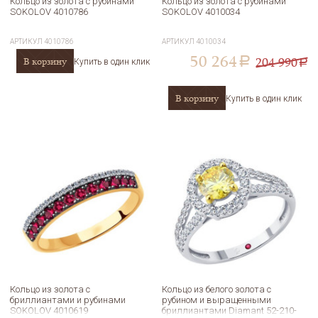
Кольцо из золота с рубинами
Кольцо из золота с рубинами
SOKOLOV 4010786
SOKOLOV 4010034
АРТИКУЛ
4010786
АРТИКУЛ
4010034
50 264
204 990
В корзину
a
Купить в один клик
a
В корзину
Купить в один клик
Кольцо из золота с
Кольцо из белого золота с
бриллиантами и рубинами
рубином и выращенными
SOKOLOV 4010619
бриллиантами Diamant 52-210-