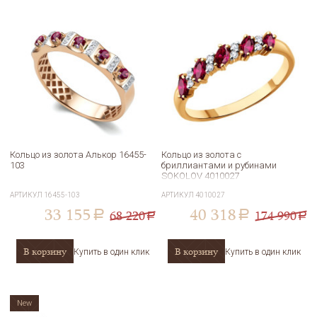
Кольцо из золота Алькор 16455-
Кольцо из золота с
103
бриллиантами и рубинами
SOKOLOV 4010027
АРТИКУЛ
16455-103
АРТИКУЛ
4010027
33 155
40 318
68 220
174 990
a
a
a
a
В корзину
В корзину
Купить в один клик
Купить в один клик
New