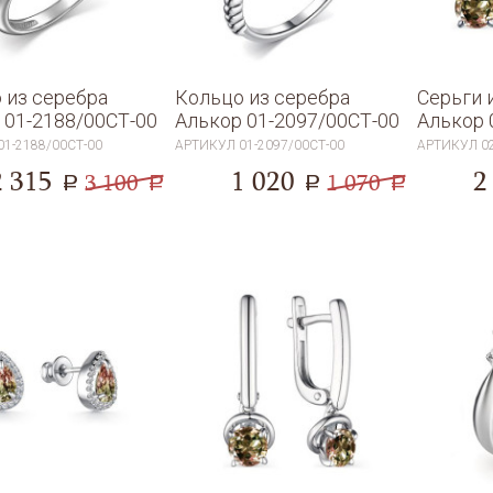
 из серебра
Кольцо из серебра
Серьги 
 01-2188/00СТ-00
Алькор 01-2097/00СТ-00
Алькор 
01-2188/00СТ-00
АРТИКУЛ
01-2097/00СТ-00
АРТИКУЛ
0
2 315
1 020
2
3 100
1 070
a
a
a
a