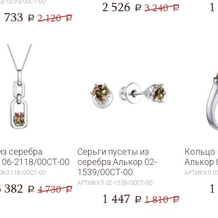
02-0293/00СТ-00
2 526
1
3 240
a
a
1 733
2 120
a
a
из серебра
Серьги пусеты из
Кольцо 
 06-2118/00СТ-00
серебра Алькор 02-
Алькор 
1539/00СТ-00
06-2118/00СТ-00
АРТИКУЛ
0
АРТИКУЛ
02-1539/00СТ-00
3 382
1
4 730
a
a
1 447
1 810
a
a