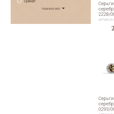
Гранат
Серьги
серебр
показать всё
2228/0
АРТИКУЛ
Серьги
серебр
0293/0