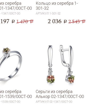
из серебра
Кольцо из серебра 1-
01-1347/00СТ-00
301-32
1-1347/00СТ-00
АРТИКУЛ
1-301-32
 197
2 036
1 470
2 545
a
a
a
a
из серебра
Серьги из серебра
01-1539/00СТ-00
Алькор 02-1347/00СТ-00
1-1539/00СТ-00
АРТИКУЛ
02-1347/00СТ-00