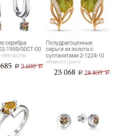
из серебра
Полудрагоценные
02-1959/00СТ-00
серьги из золота с
султанитами 2-1224-10
2-1959/00СТ-00
АРТИКУЛ
2-1224-10
 685
3 600
a
a
23 068
28 835
a
a