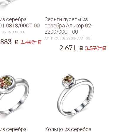
из серебра
Серьги пусеты из
01-0813/00СТ-00
серебра Алькор 02-
2200/00СТ-00
1-0813/00СТ-00
АРТИКУЛ
02-2200/00СТ-00
 883
2 460
a
a
2 671
3 570
a
a
из серебра
Кольцо из серебра