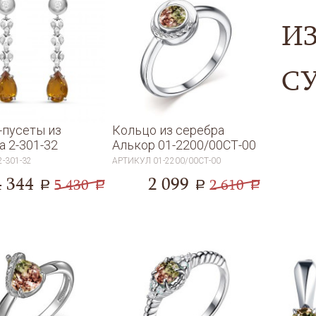
И
С
-пусеты из
Кольцо из серебра
а 2-301-32
Алькор 01-2200/00СТ-00
2-301-32
АРТИКУЛ
01-2200/00СТ-00
4 344
2 099
5 430
2 610
a
a
a
a