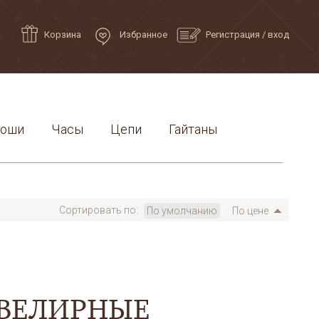
Корзина
Избранное
Регистрация
/
вход
роши
Часы
Цепи
Гайтаны
Сортировать по:
По умолчанию
По цене
ВЕЛИРНЫЕ