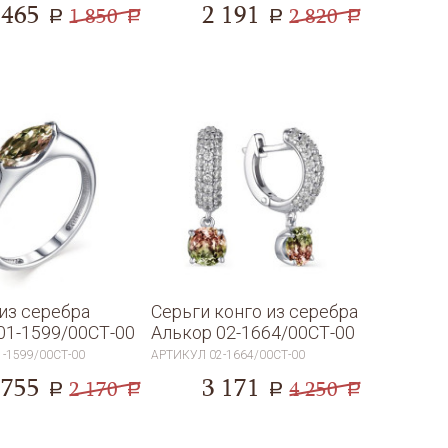
 465
2 191
1 850
2 820
a
a
a
a
из серебра
Серьги конго из серебра
01-1599/00СТ-00
Алькор 02-1664/00СТ-00
1-1599/00СТ-00
АРТИКУЛ
02-1664/00СТ-00
 755
3 171
2 170
4 250
a
a
a
a