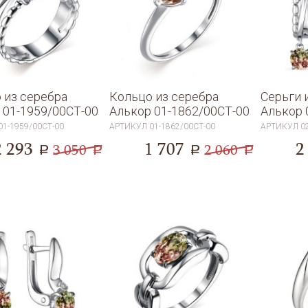
 из серебра
Кольцо из серебра
Серьги 
 01-1959/00СТ-00
Алькор 01-1862/00СТ-00
Алькор 
01-1959/00СТ-00
АРТИКУЛ
01-1862/00СТ-00
АРТИКУЛ
0
2 293
1 707
2
3 050
2 060
a
a
a
a