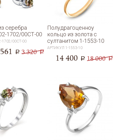
из серебра
Полудрагоценноу
02-1702/00СТ-00
кольцо из золота с
султанитом 1-1553-10
2-1702/00СТ-00
АРТИКУЛ
1-1553-10
 561
3 320
a
a
14 400
18 000
a
a