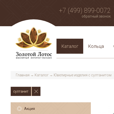
+7 (499) 899-0072
обратный звонок
Каталог
Кольца
Главная
→
Каталог
→
Ювелирные изделия с султанитом
султанит
Акция