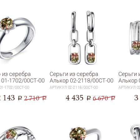
 из серебра
Серьги из серебра
Серьги 
 01-1702/00СТ-00
Алькор 02-2118/00СТ-00
Алькор 
01-1702/00СТ-00
АРТИКУЛ
02-2118/00СТ-00
АРТИКУЛ
0
2 143
4 435
3
2 710
6 670
a
a
a
a