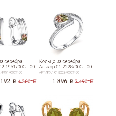
из серебра
Кольцо из серебра
02-1951/00СТ-00
Алькор 01-2228/00СТ-00
2-1951/00СТ-00
АРТИКУЛ
01-2228/00СТ-00
 192
1 896
4 300
2 490
a
a
a
a