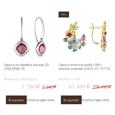
New
Серьги из серебра Алькор 02-
Серьги золотые пробы 585 с
1695/0РДК-00
миксом камней SOKOLOV 727774
АРТИКУЛ
02-1695/0РДК-00
АРТИКУЛ
727774
1 786
61 490
2 240
278 990
a
a
a
a
В корзину
В корзину
Купить в один клик
Купить в один клик