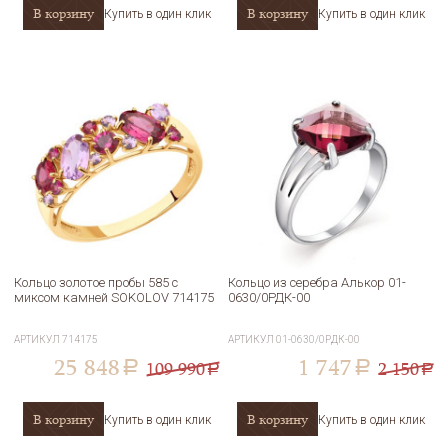
В корзину
В корзину
Купить в один клик
Купить в один клик
Кольцо золотое пробы 585 с
Кольцо из серебра Алькор 01-
миксом камней SOKOLOV 714175
0630/0РДК-00
АРТИКУЛ
714175
АРТИКУЛ
01-0630/0РДК-00
25 848
1 747
109 990
2 150
a
a
a
a
В корзину
В корзину
Купить в один клик
Купить в один клик