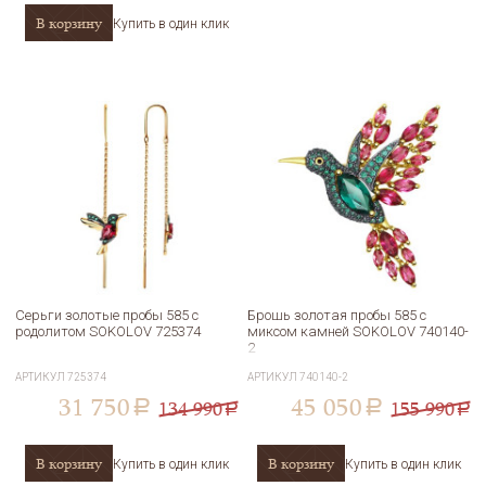
В корзину
Купить в один клик
Серьги золотые пробы 585 с
Брошь золотая пробы 585 с
родолитом SOKOLOV 725374
миксом камней SOKOLOV 740140-
2
АРТИКУЛ
725374
АРТИКУЛ
740140-2
31 750
45 050
134 990
155 990
a
a
a
a
В корзину
В корзину
Купить в один клик
Купить в один клик