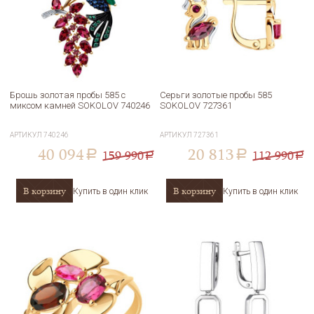
Брошь золотая пробы 585 с
Серьги золотые пробы 585
миксом камней SOKOLOV 740246
SOKOLOV 727361
АРТИКУЛ
740246
АРТИКУЛ
727361
40 094
20 813
159 990
112 990
a
a
a
a
В корзину
В корзину
Купить в один клик
Купить в один клик