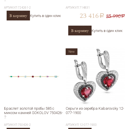
АРТИКУЛ
724261-2
АРТИКУЛ
714831
23 416
85 990
В корзину
a
Купить в один клик
a
В корзину
Купить в один клик
New
Браслет золотой пробы 585 с
Серьги из серебра Kabarovsky 12-
миксом камней SOKOLOV 750426-
077-1900
2
АРТИКУЛ
750426-2
АРТИКУЛ
12-077-1900