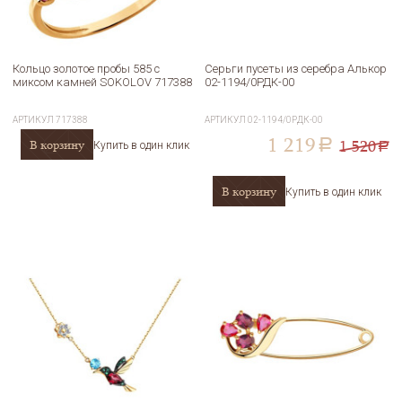
Кольцо золотое пробы 585 с
Серьги пусеты из серебра Алькор
миксом камней SOKOLOV 717388
02-1194/0РДК-00
АРТИКУЛ
717388
АРТИКУЛ
02-1194/0РДК-00
1 219
1 520
В корзину
a
Купить в один клик
a
В корзину
Купить в один клик