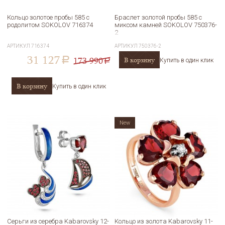
Кольцо золотое пробы 585 с
Браслет золотой пробы 585 с
родолитом SOKOLOV 716374
миксом камней SOKOLOV 750376-
2
АРТИКУЛ
716374
АРТИКУЛ
750376-2
31 127
173 990
В корзину
a
Купить в один клик
a
В корзину
Купить в один клик
New
Серьги из серебра Kabarovsky 12-
Кольцо из золота Kabarovsky 11-