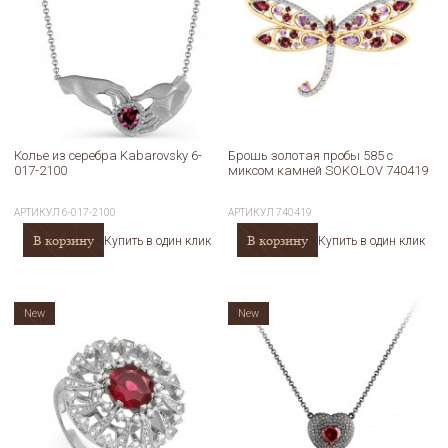
Колье из серебра Kabarovsky 6-
Брошь золотая пробы 585 с
017-2100
миксом камней SOKOLOV 740419
АРТИКУЛ
6-017-2100
АРТИКУЛ
740419
В корзину
В корзину
Купить в один клик
Купить в один клик
New
New