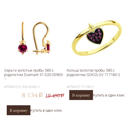
Серьги золотые пробы 585 с
Кольцо золотое пробы 585 с
родолитом Diamant 51-320-00965-
родолитом SOKOLOV 717180-2
1
АРТИКУЛ
51-320-00965-1
АРТИКУЛ
717180-2
8 134
19 490
В корзину
a
Купить в один клик
a
В корзину
Купить в один клик