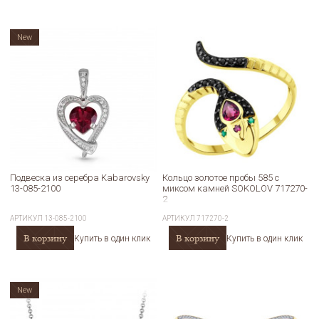
New
Подвеска из серебра Kabarovsky
Кольцо золотое пробы 585 с
13-085-2100
миксом камней SOKOLOV 717270-
2
АРТИКУЛ
13-085-2100
АРТИКУЛ
717270-2
В корзину
В корзину
Купить в один клик
Купить в один клик
New