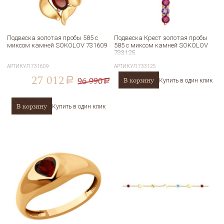
Подвеска золотая пробы 585 с
Подвеска Крест золотая пробы
миксом камней SOKOLOV 731609
585 с миксом камней SOKOLOV
733125
АРТИКУЛ
731609
АРТИКУЛ
733125
27 012
96 990
В корзину
a
Купить в один клик
a
В корзину
Купить в один клик