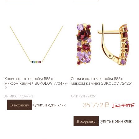
Колье золотое пробы 585 с
Серьги золотые пробы 585 с
миксом камней SOKOLOV 770477-
миксом камней SOKOLOV 724261
2
АРТИКУЛ
770477-2
АРТИКУЛ
724261
35 772
154 990
В корзину
a
Купить в один клик
a
В корзину
Купить в один клик