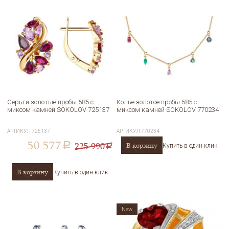
Серьги золотые пробы 585 с
Колье золотое пробы 585 с
миксом камней SOKOLOV 725137
миксом камней SOKOLOV 770234
АРТИКУЛ
725137
АРТИКУЛ
770234
50 577
225 990
В корзину
a
Купить в один клик
a
В корзину
Купить в один клик
New