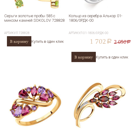
Серьги золотые пробы 585 с
Кольцо из серебра Алькор 01-
миксом камней SOKOLOV 728828
1806/0РДК-00
АРТИКУЛ
728828
АРТИКУЛ
01-1806/0РДК-00
1 702
2 050
В корзину
a
Купить в один клик
a
В корзину
Купить в один клик