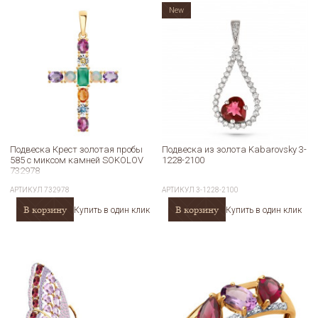
New
Подвеска Крест золотая пробы
Подвеска из золота Kabarovsky 3-
585 с миксом камней SOKOLOV
1228-2100
732978
АРТИКУЛ
732978
АРТИКУЛ
3-1228-2100
В корзину
В корзину
Купить в один клик
Купить в один клик