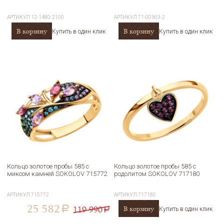
АРТИКУЛ
12-1480-2100
АРТИКУЛ
71-00363-2
В корзину
В корзину
Купить в один клик
Купить в один клик
Кольцо золотое пробы 585 с
Кольцо золотое пробы 585 с
миксом камней SOKOLOV 715772
родолитом SOKOLOV 717180
АРТИКУЛ
715772
АРТИКУЛ
717180
25 582
119 990
В корзину
a
Купить в один клик
a