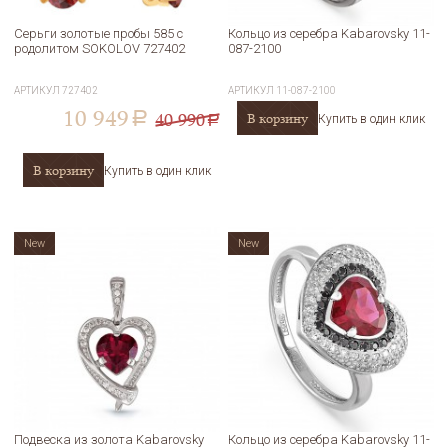
Серьги золотые пробы 585 с
Кольцо из серебра Kabarovsky 11-
родолитом SOKOLOV 727402
087-2100
АРТИКУЛ
727402
АРТИКУЛ
11-087-2100
10 949
40 990
В корзину
a
Купить в один клик
a
В корзину
Купить в один клик
New
New
Подвеска из золота Kabarovsky
Кольцо из серебра Kabarovsky 11-