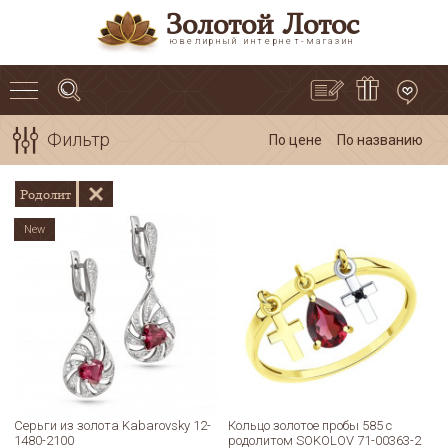
Золотой Лотос
ювелирный интернет-магазин
Фильтр
По цене
По названию
Родолит
New
Серьги из золота Kabarovsky 12-
Кольцо золотое пробы 585 с
1480-2100
родолитом SOKOLOV 71-00363-2