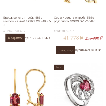
Брошь золотая пробы 585 с
Серьги золотые пробы 585 с
миксом камней SOKOLOV 740365-
родолитом SOKOLOV 727787
2
АРТИКУЛ
740365-2
АРТИКУЛ
727787
41 778
153 990
В корзину
a
Купить в один клик
a
В корзину
Купить в один клик
New