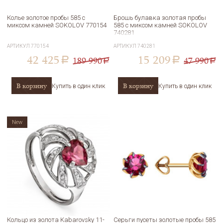
Колье золотое пробы 585 с
Брошь булавка золотая пробы
миксом камней SOKOLOV 770154
585 с миксом камней SOKOLOV
740281
АРТИКУЛ
770154
АРТИКУЛ
740281
42 425
15 209
189 990
47 990
a
a
a
a
В корзину
В корзину
Купить в один клик
Купить в один клик
New
Кольцо из золота Kabarovsky 11-
Серьги пусеты золотые пробы 585