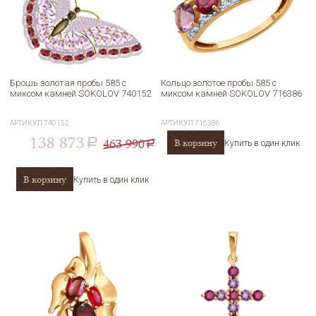
Брошь золотая пробы 585 с
Кольцо золотое пробы 585 с
миксом камней SOKOLOV 740152
миксом камней SOKOLOV 716386
АРТИКУЛ
740152
АРТИКУЛ
716386
138 873
463 990
В корзину
a
Купить в один клик
a
В корзину
Купить в один клик