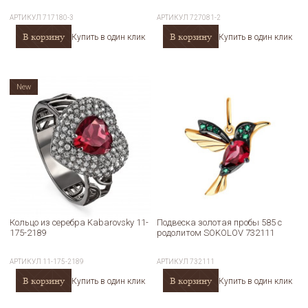
АРТИКУЛ
717180-3
АРТИКУЛ
727081-2
В корзину
В корзину
Купить в один клик
Купить в один клик
New
Кольцо из серебра Kabarovsky 11-
Подвеска золотая пробы 585 с
175-2189
родолитом SOKOLOV 732111
АРТИКУЛ
11-175-2189
АРТИКУЛ
732111
В корзину
В корзину
Купить в один клик
Купить в один клик