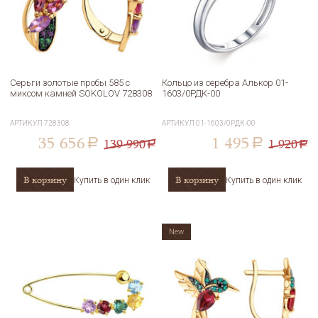
Серьги золотые пробы 585 с
Кольцо из серебра Алькор 01-
миксом камней SOKOLOV 728308
1603/0РДК-00
АРТИКУЛ
728308
АРТИКУЛ
01-1603/0РДК-00
35 656
1 495
139 990
1 920
a
a
a
a
В корзину
В корзину
Купить в один клик
Купить в один клик
New