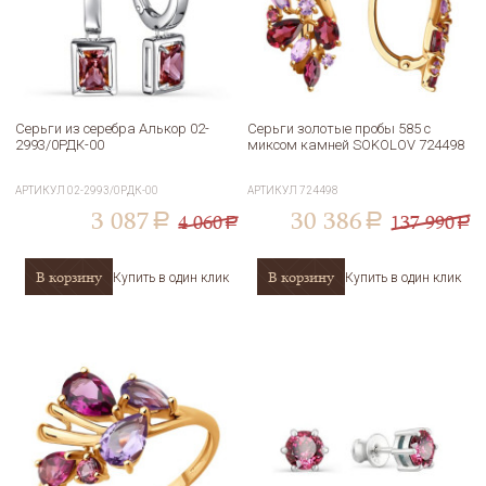
Серьги из серебра Алькор 02-
Серьги золотые пробы 585 с
2993/0РДК-00
миксом камней SOKOLOV 724498
АРТИКУЛ
02-2993/0РДК-00
АРТИКУЛ
724498
3 087
30 386
4 060
137 990
a
a
a
a
В корзину
В корзину
Купить в один клик
Купить в один клик