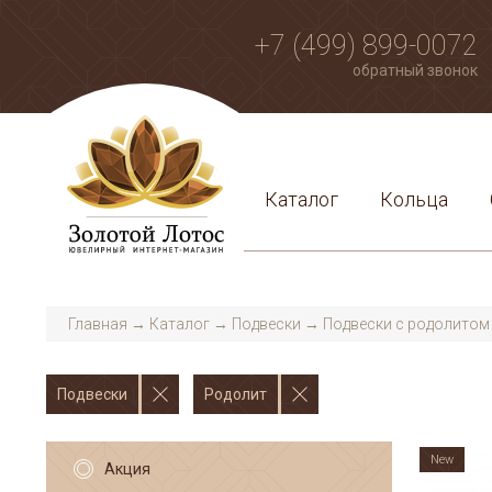
+7 (499) 899-0072
обратный звонок
Каталог
Кольца
Главная
→
Каталог
→
Подвески
→
Подвески с родолитом
Подвески
Родолит
New
Акция