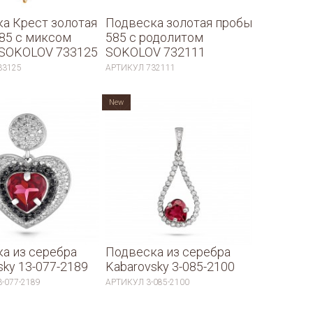
а Крест золотая
Подвеска золотая пробы
85 с миксом
585 с родолитом
 SOKOLOV 733125
SOKOLOV 732111
33125
АРТИКУЛ
732111
New
а из серебра
Подвеска из серебра
sky 13-077-2189
Kabarovsky 3-085-2100
3-077-2189
АРТИКУЛ
3-085-2100