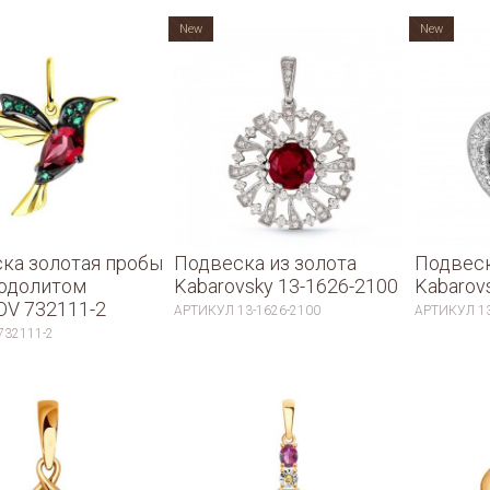
New
New
ка золотая пробы
Подвеска из золота
Подвеск
родолитом
Kabarovsky 13-1626-2100
Kabarov
V 732111-2
АРТИКУЛ
13-1626-2100
АРТИКУЛ
1
732111-2