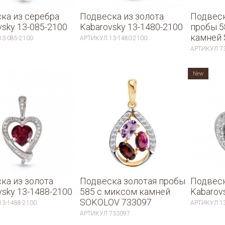
ка из серебра
Подвеска из золота
Подвеск
vsky 13-085-2100
Kabarovsky 13-1480-2100
пробы 5
камней
13-085-2100
АРТИКУЛ
13-1480-2100
АРТИКУЛ
7
New
ка из золота
Подвеска золотая пробы
Подвеск
vsky 13-1488-2100
585 с миксом камней
Kabarov
SOKOLOV 733097
13-1488-2100
АРТИКУЛ
1
АРТИКУЛ
733097