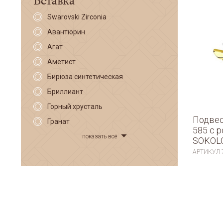
Swarovski Zirconia
Авантюрин
Агат
Аметист
Бирюза синтетическая
Бриллиант
Горный хрусталь
Подвес
Гранат
585 с 
показать всё
SOKOLO
АРТИКУЛ