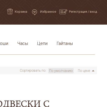
Корзина
Избранное
Регистрация
/
вход
роши
Часы
Цепи
Гайтаны
Сортировать по:
По умолчанию
По цене
ОДВЕСКИ С