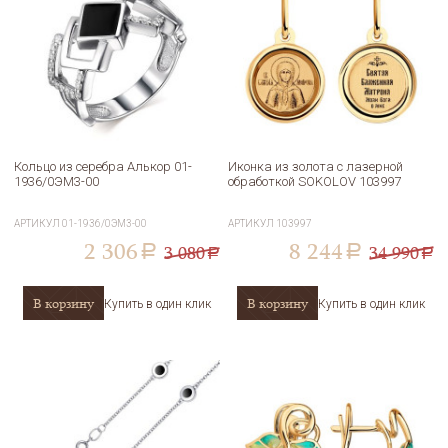
Кольцо из серебра Алькор 01-
Иконка из золота с лазерной
1936/0ЭМ3-00
обработкой SOKOLOV 103997
АРТИКУЛ
01-1936/0ЭМ3-00
АРТИКУЛ
103997
2 306
8 244
3 080
34 990
a
a
a
a
В корзину
В корзину
Купить в один клик
Купить в один клик