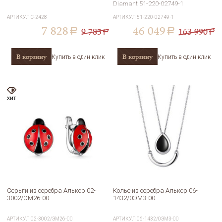
Diamant 51-220-02749-1
АРТИКУЛ
С-2428
АРТИКУЛ
51-220-02749-1
7 828
46 049
9 785
163 990
a
a
a
a
В корзину
В корзину
Купить в один клик
Купить в один клик
хит
Серьги из серебра Алькор 02-
Колье из серебра Алькор 06-
3002/ЭМ26-00
1432/0ЭМ3-00
АРТИКУЛ
02-3002/ЭМ26-00
АРТИКУЛ
06-1432/0ЭМ3-00