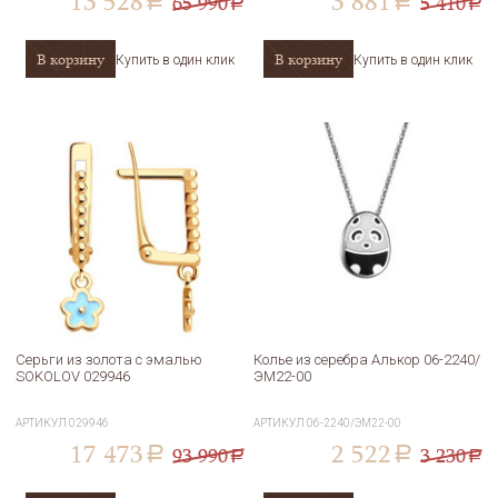
13 528
3 881
65 990
5 410
a
a
a
a
В корзину
В корзину
Купить в один клик
Купить в один клик
Серьги из золота с эмалью
Колье из серебра Алькор 06-2240/
SOKOLOV 029946
ЭМ22-00
АРТИКУЛ
029946
АРТИКУЛ
06-2240/ЭМ22-00
17 473
2 522
93 990
3 230
a
a
a
a