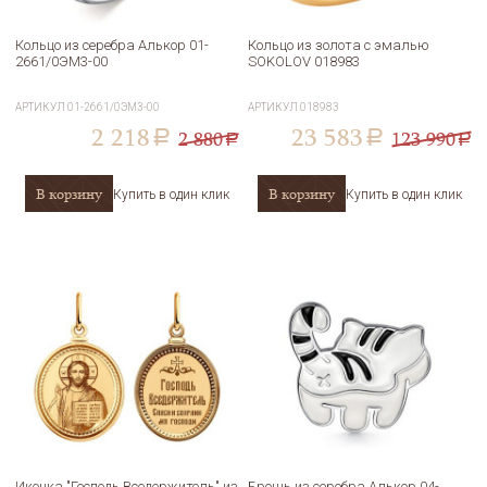
Кольцо из серебра Алькор 01-
Кольцо из золота с эмалью
2661/0ЭМ3-00
SOKOLOV 018983
АРТИКУЛ
01-2661/0ЭМ3-00
АРТИКУЛ
018983
2 218
23 583
2 880
123 990
a
a
a
a
В корзину
В корзину
Купить в один клик
Купить в один клик
Иконка "Господь Вседержитель" из
Брошь из серебра Алькор 04-