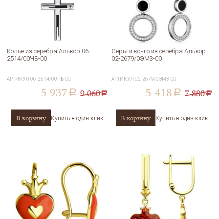
Колье из серебра Алькор 06-
Серьги конго из серебра Алькор
2514/00ЧБ-00
02-2679/0ЭМ3-00
АРТИКУЛ
06-2514/00ЧБ-00
АРТИКУЛ
02-2679/0ЭМ3-00
5 937
5 418
9 060
7 880
a
a
a
a
В корзину
В корзину
Купить в один клик
Купить в один клик