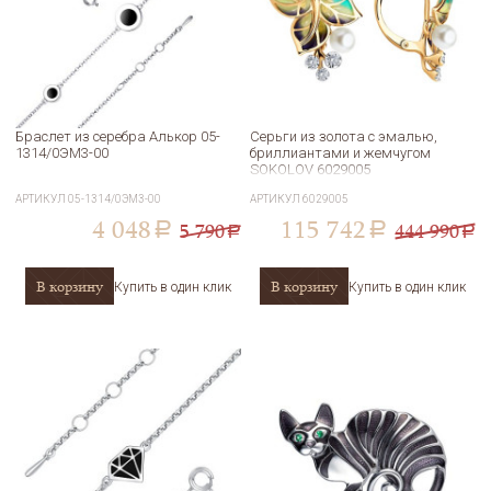
Браслет из серебра Алькор 05-
Серьги из золота с эмалью,
1314/0ЭМ3-00
бриллиантами и жемчугом
SOKOLOV 6029005
АРТИКУЛ
05-1314/0ЭМ3-00
АРТИКУЛ
6029005
4 048
115 742
5 790
444 990
a
a
a
a
В корзину
В корзину
Купить в один клик
Купить в один клик