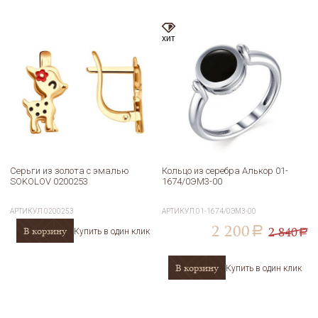
хит
Серьги из золота с эмалью
Кольцо из серебра Алькор 01-
SOKOLOV 0200253
1674/0ЭМ3-00
АРТИКУЛ
0200253
АРТИКУЛ
01-1674/0ЭМ3-00
2 200
2 840
В корзину
a
Купить в один клик
a
В корзину
Купить в один клик