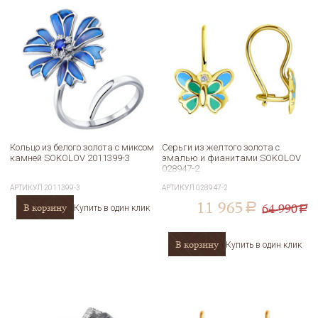
Кольцо из белого золота с миксом
Серьги из желтого золота с
камней SOKOLOV 2011399-3
эмалью и фианитами SOKOLOV
028947-2
АРТИКУЛ
2011399-3
АРТИКУЛ
028947-2
11 965
64 990
В корзину
a
Купить в один клик
a
В корзину
Купить в один клик