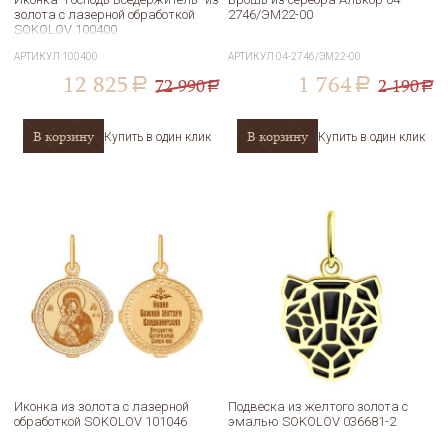
золота с лазерной обработкой
2746/ЭМ22-00
SOKOLOV 100400
АРТИКУЛ
100400
АРТИКУЛ
04-2746/ЭМ22-00
12 825
1 764
72 990
2 190
a
a
a
a
В корзину
В корзину
Купить в один клик
Купить в один клик
Иконка из золота с лазерной
Подвеска из желтого золота с
обработкой SOKOLOV 101046
эмалью SOKOLOV 036681-2