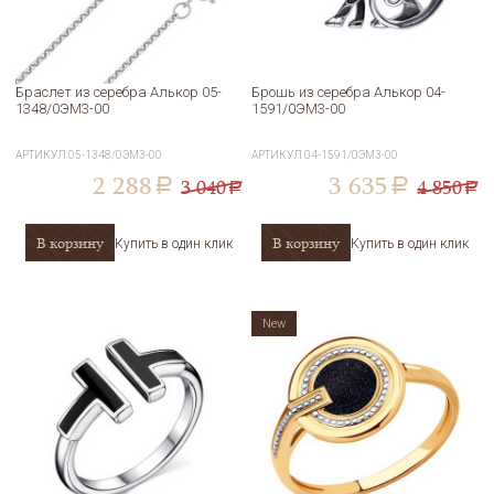
Браслет из серебра Алькор 05-
Брошь из серебра Алькор 04-
1348/0ЭМ3-00
1591/0ЭМ3-00
АРТИКУЛ
05-1348/0ЭМ3-00
АРТИКУЛ
04-1591/0ЭМ3-00
2 288
3 635
3 040
4 850
a
a
a
a
В корзину
В корзину
Купить в один клик
Купить в один клик
New