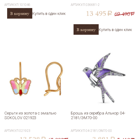
АРТИКУЛ
101046
АРТИКУЛ
036681-2
13 495
69 490
В корзину
a
Купить в один клик
a
В корзину
Купить в один клик
Серьги из золота с эмалью
Брошь из серебра Алькор 04-
SOKOLOV 021923
2181/ЭМ70-00
АРТИКУЛ
021923
АРТИКУЛ
04-2181/ЭМ70-00