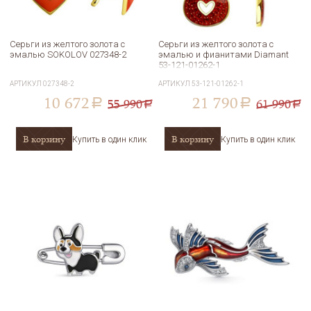
Серьги из желтого золота с
Серьги из желтого золота с
эмалью SOKOLOV 027348-2
эмалью и фианитами Diamant
53-121-01262-1
АРТИКУЛ
027348-2
АРТИКУЛ
53-121-01262-1
10 672
21 790
55 990
61 990
a
a
a
a
В корзину
В корзину
Купить в один клик
Купить в один клик