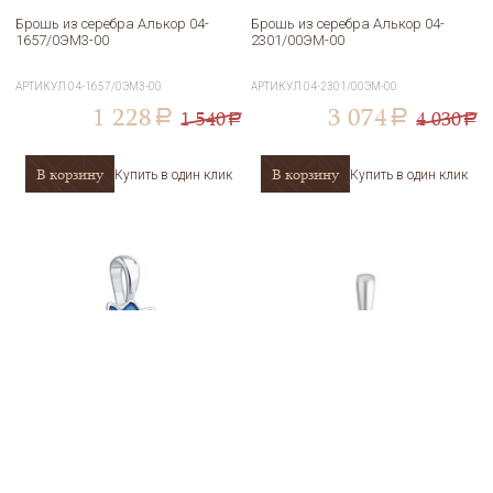
Брошь из серебра Алькор 04-
Брошь из серебра Алькор 04-
1657/0ЭМ3-00
2301/00ЭМ-00
АРТИКУЛ
04-1657/0ЭМ3-00
АРТИКУЛ
04-2301/00ЭМ-00
1 228
3 074
1 540
4 030
a
a
a
a
В корзину
В корзину
Купить в один клик
Купить в один клик
Подвеска из белого золота с
Подвеска из серебра Алькор 03-
миксом камней SOKOLOV
1350/ЭМ22-00