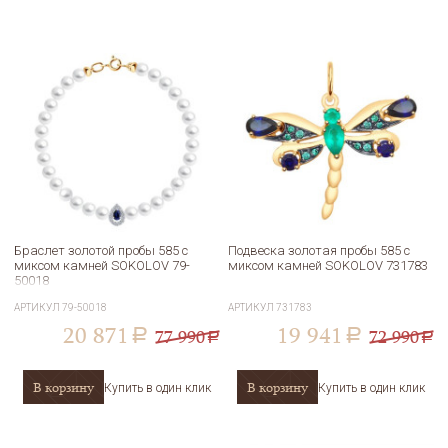
Браслет золотой пробы 585 с
Подвеска золотая пробы 585 с
миксом камней SOKOLOV 79-
миксом камней SOKOLOV 731783
50018
АРТИКУЛ
79-50018
АРТИКУЛ
731783
20 871
19 941
77 990
72 990
a
a
a
a
В корзину
В корзину
Купить в один клик
Купить в один клик