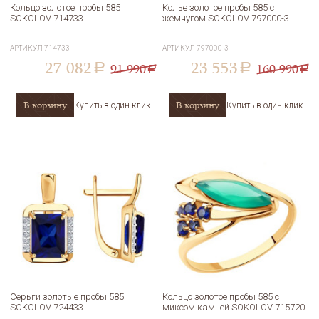
Кольцо золотое пробы 585
Колье золотое пробы 585 с
SOKOLOV 714733
жемчугом SOKOLOV 797000-3
АРТИКУЛ
714733
АРТИКУЛ
797000-3
27 082
23 553
91 990
160 990
a
a
a
a
В корзину
В корзину
Купить в один клик
Купить в один клик
Серьги золотые пробы 585
Кольцо золотое пробы 585 с
SOKOLOV 724433
миксом камней SOKOLOV 715720