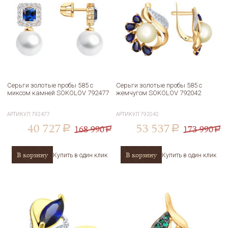
Серьги золотые пробы 585 с
Серьги золотые пробы 585 с
миксом камней SOKOLOV 792477
жемчугом SOKOLOV 792042
АРТИКУЛ
792477
АРТИКУЛ
792042
40 727
53 537
168 990
173 990
a
a
a
a
В корзину
В корзину
Купить в один клик
Купить в один клик