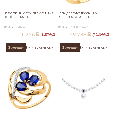
Позолоченные серьги-пуссеты из
Кольцо золотое пробы 585
серебра 2-407-48
Diamant 51-310-00947-1
АРТИКУЛ
2-407-48
АРТИКУЛ
51-310-00947-1
1 256
29 788
1 570
72 990
a
a
a
a
В корзину
В корзину
Купить в один клик
Купить в один клик