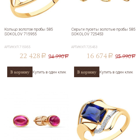
Кольцо золотое пробы 585
Серьги пусеты золотые пробы 585
SOKOLOV 715955
SOKOLOV 725453
АРТИКУЛ
715955
АРТИКУЛ
725453
22 428
16 674
94 990
95 990
a
a
a
a
В корзину
В корзину
Купить в один клик
Купить в один клик