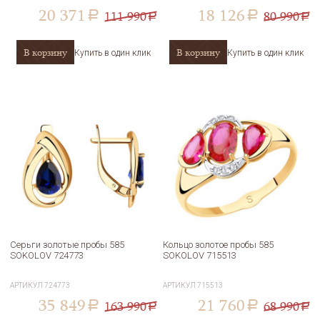
20 371
18 126
111 990
80 990
a
a
a
a
В корзину
В корзину
Купить в один клик
Купить в один клик
Серьги золотые пробы 585
Кольцо золотое пробы 585
SOKOLOV 724773
SOKOLOV 715513
АРТИКУЛ
724773
АРТИКУЛ
715513
35 849
21 760
163 990
68 990
a
a
a
a