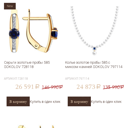
New
Серьги золотые пробы 585
Колье золотое пробы 585 с
SOKOLOV 728118
миксом камней SOKOLOV 797114
АРТИКУЛ
728118
АРТИКУЛ
797114
26 591
24 873
146 990
135 990
a
a
a
a
В корзину
В корзину
Купить в один клик
Купить в один клик