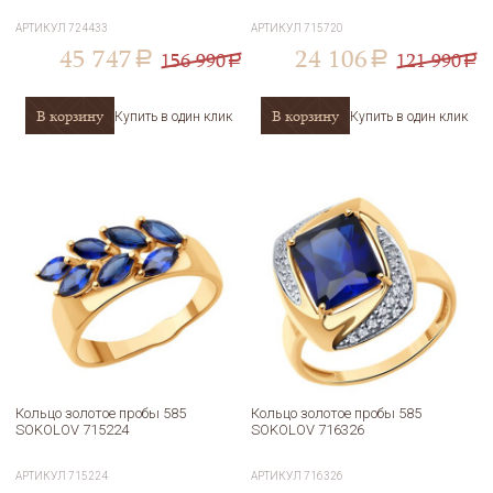
АРТИКУЛ
724433
АРТИКУЛ
715720
45 747
24 106
156 990
121 990
a
a
a
a
В корзину
В корзину
Купить в один клик
Купить в один клик
Кольцо золотое пробы 585
Кольцо золотое пробы 585
SOKOLOV 715224
SOKOLOV 716326
АРТИКУЛ
715224
АРТИКУЛ
716326