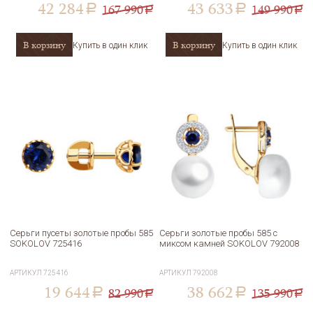
42 284
43 633
167 990
149 990
a
a
a
a
В корзину
В корзину
Купить в один клик
Купить в один клик
Серьги пусеты золотые пробы 585
Серьги золотые пробы 585 с
SOKOLOV 725416
миксом камней SOKOLOV 792008
АРТИКУЛ
725416
АРТИКУЛ
792008
19 644
38 662
82 990
135 990
a
a
a
a