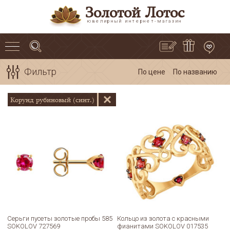
Золотой Лотос
ювелирный интернет-магазин
Фильтр
По цене
По названию
Корунд рубиновый (синт.)
Серьги пусеты золотые пробы 585
Кольцо из золота с красными
SOKOLOV 727569
фианитами SOKOLOV 017535