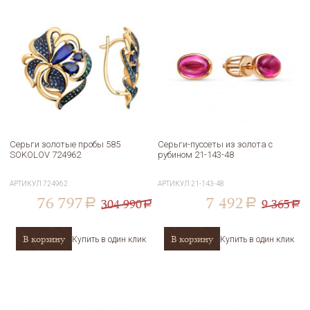
Серьги золотые пробы 585
Серьги-пуссеты из золота с
SOKOLOV 724962
рубином 21-143-48
АРТИКУЛ
724962
АРТИКУЛ
21-143-48
76 797
7 492
304 990
9 365
a
a
a
a
В корзину
В корзину
Купить в один клик
Купить в один клик