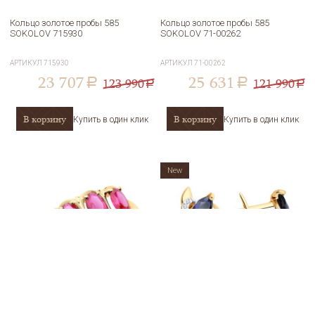
Кольцо золотое пробы 585
Кольцо золотое пробы 585
SOKOLOV 715930
SOKOLOV 71-00262
АРТИКУЛ
715930
АРТИКУЛ
71-00262
23 707
25 631
123 990
121 990
a
a
a
a
В корзину
В корзину
Купить в один клик
Купить в один клик
New
Кольцо золотое пробы 585
Серьги золотые пробы 585