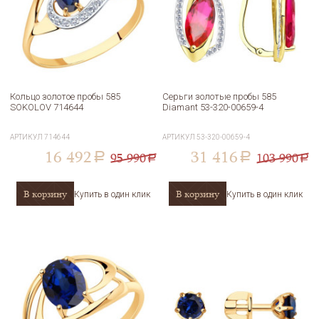
Кольцо золотое пробы 585
Серьги золотые пробы 585
SOKOLOV 714644
Diamant 53-320-00659-4
АРТИКУЛ
714644
АРТИКУЛ
53-320-00659-4
16 492
31 416
95 990
103 990
a
a
a
a
В корзину
В корзину
Купить в один клик
Купить в один клик