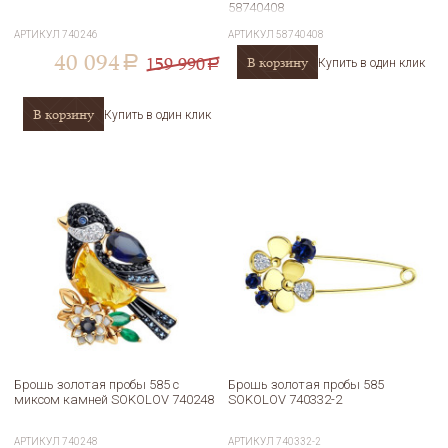
58740408
АРТИКУЛ
740246
АРТИКУЛ
58740408
40 094
159 990
В корзину
a
Купить в один клик
a
В корзину
Купить в один клик
Брошь золотая пробы 585 с
Брошь золотая пробы 585
миксом камней SOKOLOV 740248
SOKOLOV 740332-2
АРТИКУЛ
740248
АРТИКУЛ
740332-2