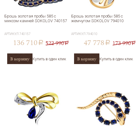
Брошь золотая пробы 585 с
Брошь золотая пробы 585 с
миксом камней SOKOLOV 740157
жемчугом SOKOLOV 794010
АРТИКУЛ
740157
АРТИКУЛ
794010
136 710
47 778
522 990
173 990
a
a
a
a
В корзину
В корзину
Купить в один клик
Купить в один клик