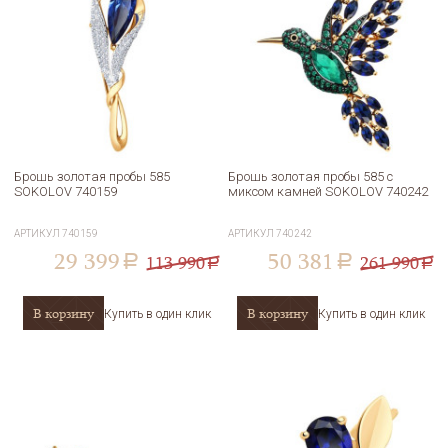
Брошь золотая пробы 585
Брошь золотая пробы 585 с
SOKOLOV 740159
миксом камней SOKOLOV 740242
АРТИКУЛ
740159
АРТИКУЛ
740242
29 399
50 381
113 990
261 990
a
a
a
a
В корзину
В корзину
Купить в один клик
Купить в один клик