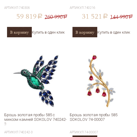
АРТИКУЛ
740306
АРТИКУЛ
740216
59 819
31 521
260 990
144 990
a
a
a
a
В корзину
В корзину
Купить в один клик
Купить в один клик
Брошь золотая пробы 585 с
Брошь золотая пробы 585
миксом камней SOKOLOV 740242-
SOKOLOV 74-00007
3
АРТИКУЛ
740242-3
АРТИКУЛ
74-00007