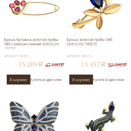
Брошь булавка золотая пробы
Брошь золотая пробы 585
585 с миксом камней SOKOLOV
SOKOLOV 740373
740281
АРТИКУЛ
740281
АРТИКУЛ
740373
15 209
13 457
47 990
50 990
a
a
a
a
В корзину
В корзину
Купить в один клик
Купить в один клик