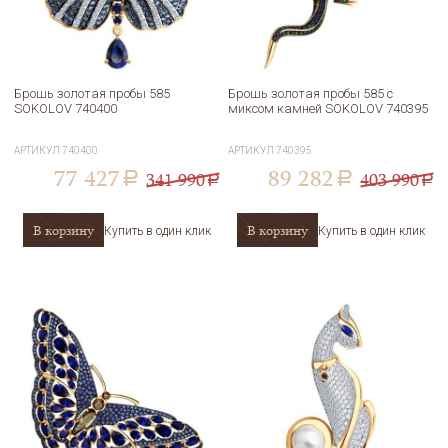
Брошь золотая пробы 585
Брошь золотая пробы 585 с
SOKOLOV 740400
миксом камней SOKOLOV 740395
АРТИКУЛ
740400
АРТИКУЛ
740395
77 427
89 282
341 990
403 990
a
a
a
a
В корзину
В корзину
Купить в один клик
Купить в один клик