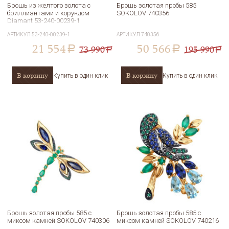
Брошь из желтого золота с
Брошь золотая пробы 585
бриллиантами и корундом
SOKOLOV 740356
Diamant 53-240-00239-1
АРТИКУЛ
53-240-00239-1
АРТИКУЛ
740356
21 554
50 566
73 990
195 990
a
a
a
a
В корзину
В корзину
Купить в один клик
Купить в один клик
Брошь золотая пробы 585 с
Брошь золотая пробы 585 с
миксом камней SOKOLOV 740306
миксом камней SOKOLOV 740216