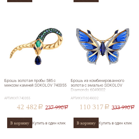
Брошь золотая пробы 585 с
Брошь из комбинированного
миксом камней SOKOLOV 740355
золота с эмалью SOKOLOV
Diamonds 6049002
АРТИКУЛ
740355
АРТИКУЛ
6049002
42 482
110 317
237 990
333 990
a
a
a
a
В корзину
В корзину
Купить в один клик
Купить в один клик