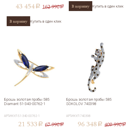
43 454
162 990
В корзину
a
Купить в один клик
a
В корзину
Купить в один клик
Брошь золотая пробы 585
Брошь золотая пробы 585
Diamant 51-340-00762-1
SOKOLOV 740398
АРТИКУЛ
51-340-00762-1
АРТИКУЛ
740398
21 533
96 348
67 990
409 990
a
a
a
a