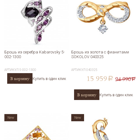
Брошь из серебра Kabarovsky 5-
Брошь из золота с фианитами
002-1300
SOKOLOV 040325
АРТИКУЛ
5-002-1300
АРТИКУЛ
040325
15 959
94 990
В корзину
a
Купить в один клик
a
В корзину
Купить в один клик
New
New