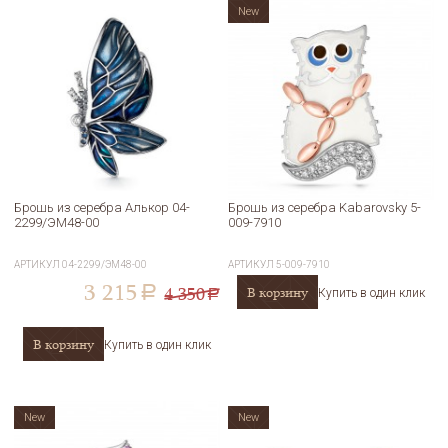
New
Брошь из серебра Алькор 04-
Брошь из серебра Kabarovsky 5-
2299/ЭМ48-00
009-7910
АРТИКУЛ
04-2299/ЭМ48-00
АРТИКУЛ
5-009-7910
3 215
4 350
В корзину
a
Купить в один клик
a
В корзину
Купить в один клик
New
New