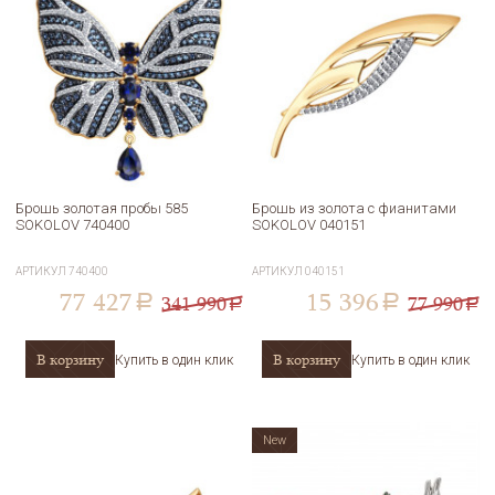
Брошь золотая пробы 585
Брошь из золота с фианитами
SOKOLOV 740400
SOKOLOV 040151
АРТИКУЛ
740400
АРТИКУЛ
040151
77 427
15 396
341 990
77 990
a
a
a
a
В корзину
В корзину
Купить в один клик
Купить в один клик
New