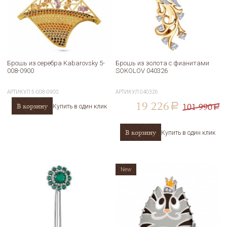
Брошь из серебра Kabarovsky 5-
Брошь из золота с фианитами
008-0900
SOKOLOV 040326
АРТИКУЛ
5-008-0900
АРТИКУЛ
040326
19 226
101 990
В корзину
a
Купить в один клик
a
В корзину
Купить в один клик
New