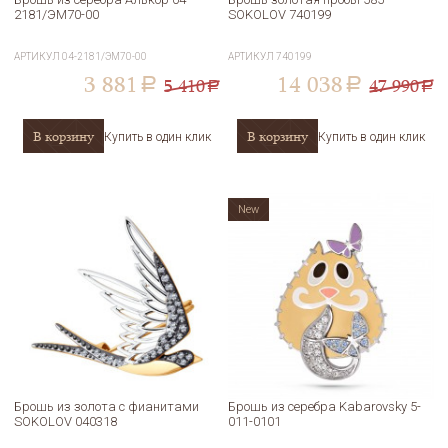
2181/ЭМ70-00
SOKOLOV 740199
АРТИКУЛ
04-2181/ЭМ70-00
АРТИКУЛ
740199
3 881
14 038
5 410
47 990
a
a
a
a
В корзину
В корзину
Купить в один клик
Купить в один клик
New
Брошь из золота с фианитами
Брошь из серебра Kabarovsky 5-
SOKOLOV 040318
011-0101