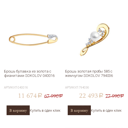
Брошь булавка из золота с
Брошь золотая пробы 585 с
фианитами SOKOLOV 040016
жемчугом SOKOLOV 794036
АРТИКУЛ
040016
АРТИКУЛ
794036
11 674
22 493
67 990
77 990
a
a
a
a
В корзину
В корзину
Купить в один клик
Купить в один клик