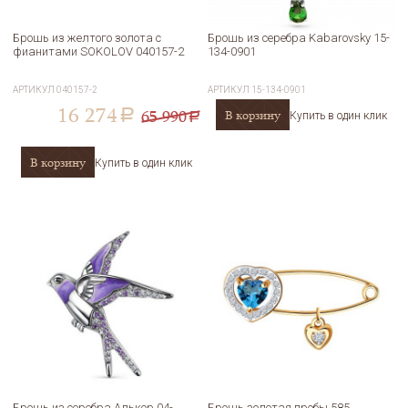
Брошь из желтого золота с
Брошь из серебра Kabarovsky 15-
фианитами SOKOLOV 040157-2
134-0901
АРТИКУЛ
040157-2
АРТИКУЛ
15-134-0901
16 274
65 990
В корзину
a
Купить в один клик
a
В корзину
Купить в один клик
Брошь из серебра Алькор 04-
Брошь золотая пробы 585