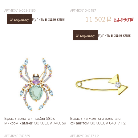
АРТИКУЛ
6-023-2189
АРТИКУЛ
040187
11 502
62 990
В корзину
a
Купить в один клик
a
В корзину
Купить в один клик
Брошь золотая пробы 585 с
Брошь из желтого золота с
миксом камней SOKOLOV 740359
фианитом SOKOLOV 040171-2
АРТИКУЛ
740359
АРТИКУЛ
040171-2