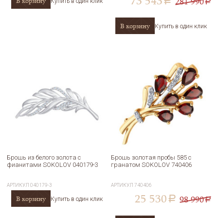
73 543
281 990
В корзину
a
Купить в один клик
a
В корзину
Купить в один клик
Брошь из белого золота с
Брошь золотая пробы 585 с
фианитами SOKOLOV 040179-3
гранатом SOKOLOV 740406
АРТИКУЛ
040179-3
АРТИКУЛ
740406
25 530
98 990
В корзину
a
Купить в один клик
a