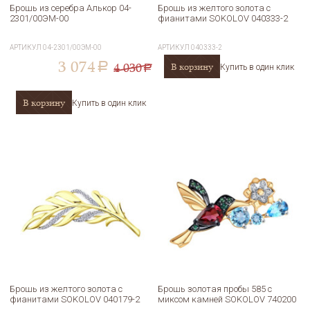
Брошь из серебра Алькор 04-
Брошь из желтого золота с
2301/00ЭМ-00
фианитами SOKOLOV 040333-2
АРТИКУЛ
04-2301/00ЭМ-00
АРТИКУЛ
040333-2
3 074
4 030
В корзину
a
Купить в один клик
a
В корзину
Купить в один клик
Брошь из желтого золота с
Брошь золотая пробы 585 с
фианитами SOKOLOV 040179-2
миксом камней SOKOLOV 740200