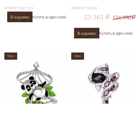
АРТИКУЛ
040179-2
АРТИКУЛ
740200
23 361
124 990
В корзину
a
Купить в один клик
a
В корзину
Купить в один клик
New
New
Брошь из серебра Kabarovsky 5-
Брошь из серебра Kabarovsky 5-
018-7901
002-0200
АРТИКУЛ
5-018-7901
АРТИКУЛ
5-002-0200