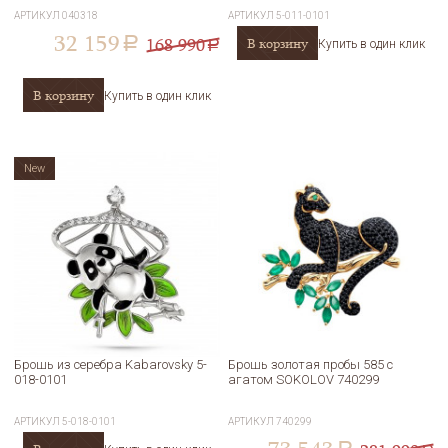
АРТИКУЛ
040318
АРТИКУЛ
5-011-0101
32 159
168 990
В корзину
a
Купить в один клик
a
В корзину
Купить в один клик
New
Брошь из серебра Kabarovsky 5-
Брошь золотая пробы 585 с
018-0101
агатом SOKOLOV 740299
АРТИКУЛ
5-018-0101
АРТИКУЛ
740299