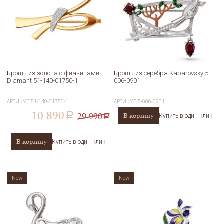
Брошь из золота с фианитами
Брошь из серебра Kabarovsky 5-
Diamant 51-140-01750-1
006-0901
АРТИКУЛ
51-140-01750-1
АРТИКУЛ
5-006-0901
10 890
29 990
В корзину
a
Купить в один клик
a
В корзину
Купить в один клик
New
New