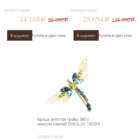
АРТИКУЛ
740203
АРТИКУЛ
740390
24 168
28 654
99 990
135 990
a
a
a
a
В корзину
В корзину
Купить в один клик
Купить в один клик
Брошь золотая пробы 585 с
миксом камней SOKOLOV 740239
АРТИКУЛ
740239