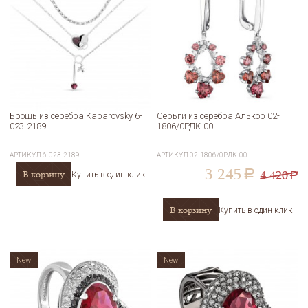
Брошь из серебра Kabarovsky 6-
Серьги из серебра Алькор 02-
023-2189
1806/0РДК-00
АРТИКУЛ
6-023-2189
АРТИКУЛ
02-1806/0РДК-00
3 245
4 420
В корзину
a
Купить в один клик
a
В корзину
Купить в один клик
New
New