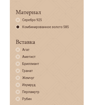
Материал
Серебро 925
Комбинированное золото 585
Вставка
Агат
Аметист
Бриллиант
Гранат
Жемчуг
Изумруд
Перламутр
Рубин