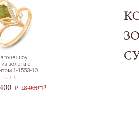
К
ЗО
С
агоценноу
 из золота с
итом 1-1553-10
1-1553-10
 400
18 000
a
a