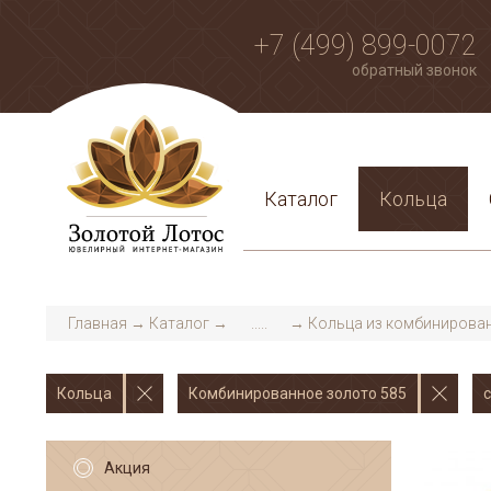
+7 (499) 899-0072
обратный звонок
Каталог
Кольца
Главная
→
Каталог
→
.....
→
Кольца из комбинирован
Кольца
Комбинированное золото 585
Акция