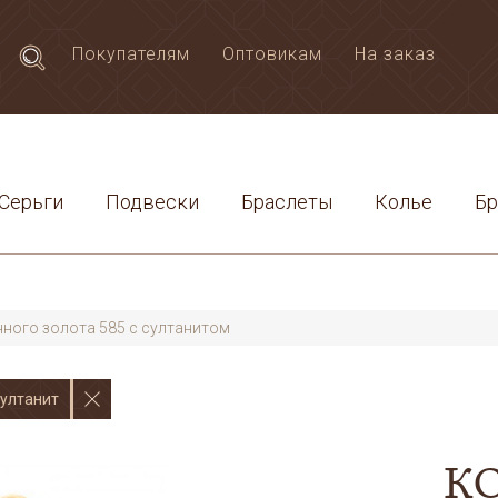
Покупателям
Оптовикам
На заказ
Серьги
Подвески
Браслеты
Колье
Б
ного золота 585 с султанитом
султанит
К