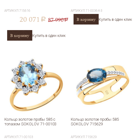
АРТИКУЛ
715616
АРТИКУЛ
71-00364-3
20 071
87 990
В корзину
a
Купить в один клик
a
В корзину
Купить в один клик
Кольцо золотое пробы 585 с
Кольцо золотое пробы 585
топазом SOKOLOV 71-00103
SOKOLOV 715629
АРТИКУЛ
71-00103
АРТИКУЛ
715629