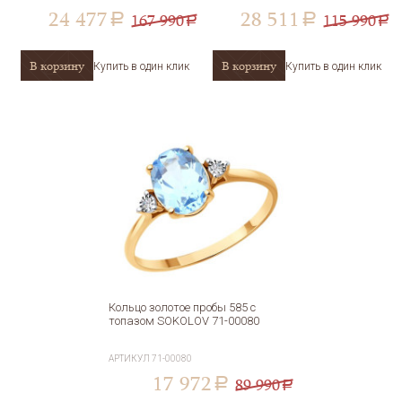
24 477
28 511
167 990
115 990
a
a
a
a
В корзину
В корзину
Купить в один клик
Купить в один клик
Кольцо золотое пробы 585 с
топазом SOKOLOV 71-00080
АРТИКУЛ
71-00080
17 972
89 990
a
a