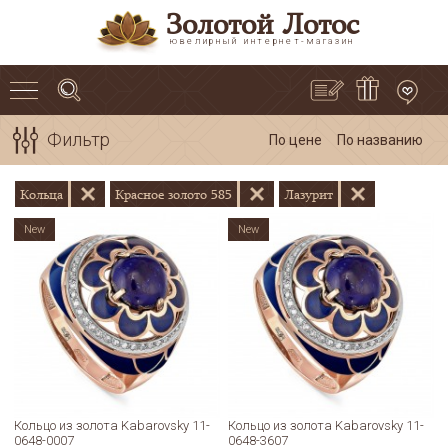
Золотой Лотос
ювелирный интернет-магазин
Фильтр
По цене
По названию
Кольца
Красное золото 585
Лазурит
New
New
Кольцо из золота Kabarovsky 11-
Кольцо из золота Kabarovsky 11-
0648-0007
0648-3607