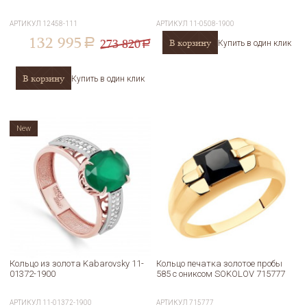
АРТИКУЛ
12458-111
АРТИКУЛ
11-0508-1900
132 995
273 820
В корзину
a
Купить в один клик
a
В корзину
Купить в один клик
New
Кольцо из золота Kabarovsky 11-
Кольцо печатка золотое пробы
01372-1900
585 с ониксом SOKOLOV 715777
АРТИКУЛ
11-01372-1900
АРТИКУЛ
715777