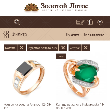
Золотой Лотос
ювелирный интернет-магазин
Фильтр
По цене
По названию
Кольца
Красное золото 585
Оникс
New
Кольцо из золота Алькор 12458-
Кольцо из золота Kabarovsky 11-
111
0508-1900