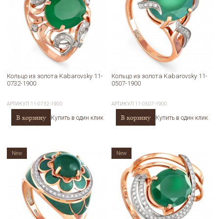
Кольцо из золота Kabarovsky 11-
Кольцо из золота Kabarovsky 11-
0732-1900
0507-1900
АРТИКУЛ
11-0732-1900
АРТИКУЛ
11-0507-1900
В корзину
В корзину
Купить в один клик
Купить в один клик
New
New