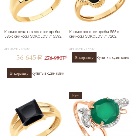
Кольцо печатка золотое пробы
Кольцо золотое пробы 585 с
585 с ониксом SOKOLOV 715592
ониксом SOKOLOV 717202
АРТИКУЛ
715592
АРТИКУЛ
717202
56 645
276 990
В корзину
a
Купить в один клик
a
В корзину
Купить в один клик
New