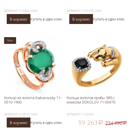
АРТИКУЛ
11-0450-1900
АРТИКУЛ
11-01376-1900
В корзину
В корзину
Купить в один клик
Купить в один клик
New
Кольцо из золота Kabarovsky 11-
Кольцо золотое пробы 585 с
0510-1900
ониксом SOKOLOV 71-00470
АРТИКУЛ
11-0510-1900
АРТИКУЛ
71-00470
59 263
224 990
В корзину
a
Купить в один клик
a