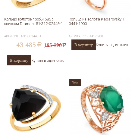
Кольцо золотое пробы 585 с
Кольцо из золота Kabarovsky 11-
ониксом Diamant 51-312-02445-1
0441-1900
АРТИКУЛ
51-312-02445-1
АРТИКУЛ
11-0441-1900
43 485
185 990
В корзину
a
Купить в один клик
a
В корзину
Купить в один клик
New