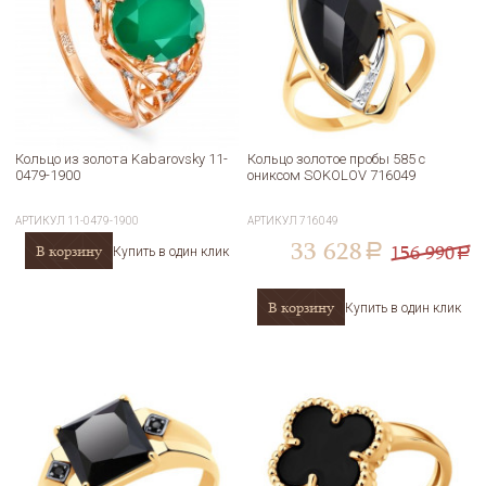
Кольцо из золота Kabarovsky 11-
Кольцо золотое пробы 585 с
0479-1900
ониксом SOKOLOV 716049
АРТИКУЛ
11-0479-1900
АРТИКУЛ
716049
33 628
156 990
В корзину
a
Купить в один клик
a
В корзину
Купить в один клик