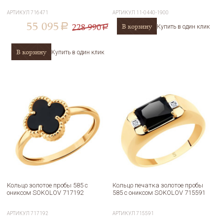
АРТИКУЛ
716471
АРТИКУЛ
11-0440-1900
55 095
228 990
В корзину
a
Купить в один клик
a
В корзину
Купить в один клик
Кольцо золотое пробы 585 с
Кольцо печатка золотое пробы
ониксом SOKOLOV 717192
585 с ониксом SOKOLOV 715591
АРТИКУЛ
717192
АРТИКУЛ
715591