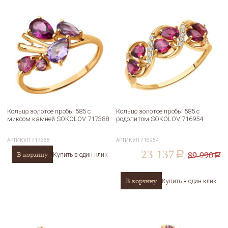
Кольцо золотое пробы 585 с
Кольцо золотое пробы 585 с
миксом камней SOKOLOV 717388
родолитом SOKOLOV 716954
АРТИКУЛ
717388
АРТИКУЛ
716954
23 137
89 990
В корзину
a
Купить в один клик
a
В корзину
Купить в один клик