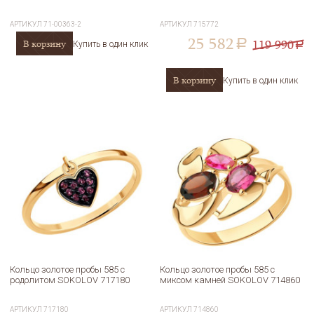
АРТИКУЛ
71-00363-2
АРТИКУЛ
715772
25 582
119 990
В корзину
a
Купить в один клик
a
В корзину
Купить в один клик
Кольцо золотое пробы 585 с
Кольцо золотое пробы 585 с
родолитом SOKOLOV 717180
миксом камней SOKOLOV 714860
АРТИКУЛ
717180
АРТИКУЛ
714860