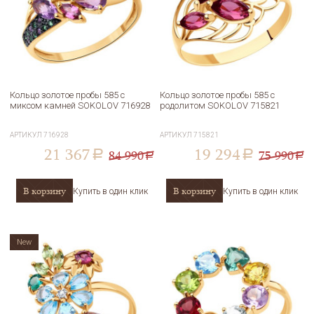
Кольцо золотое пробы 585 с
Кольцо золотое пробы 585 с
миксом камней SOKOLOV 716928
родолитом SOKOLOV 715821
АРТИКУЛ
716928
АРТИКУЛ
715821
21 367
19 294
84 990
75 990
a
a
a
a
В корзину
В корзину
Купить в один клик
Купить в один клик
New