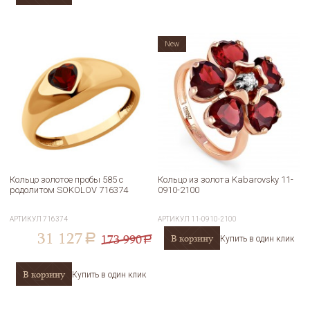
New
Кольцо золотое пробы 585 с
Кольцо из золота Kabarovsky 11-
родолитом SOKOLOV 716374
0910-2100
АРТИКУЛ
716374
АРТИКУЛ
11-0910-2100
31 127
173 990
В корзину
a
Купить в один клик
a
В корзину
Купить в один клик