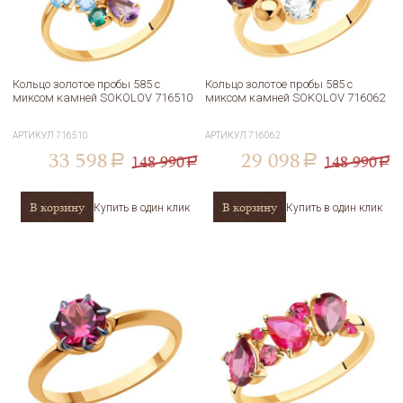
Кольцо золотое пробы 585 с
Кольцо золотое пробы 585 с
миксом камней SOKOLOV 716510
миксом камней SOKOLOV 716062
АРТИКУЛ
716510
АРТИКУЛ
716062
33 598
29 098
148 990
148 990
a
a
a
a
В корзину
В корзину
Купить в один клик
Купить в один клик