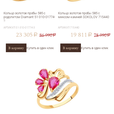
Кольцо золотое пробы 585 с
Кольцо золотое пробы 585 с
родолитом Diamant 51-310-01774-
миксом камней SOKOLOV 715440
3
АРТИКУЛ
51-310-01774-3
АРТИКУЛ
715440
23 305
19 811
86 990
78 990
a
a
a
a
В корзину
В корзину
Купить в один клик
Купить в один клик