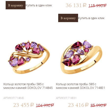
36 131
115 990
В корзину
a
Купить в один клик
a
В корзину
Купить в один клик
Кольцо золотое пробы 585 с
Кольцо золотое пробы 585 с
миксом камней SOKOLOV 714845
миксом камней SOKOLOV 714831
АРТИКУЛ
714845
АРТИКУЛ
714831
23 455
23 416
104 990
85 990
a
a
a
a