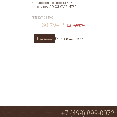
Кольцо золотое пробы 585 с
родолитом SOKOLOV 714762
АРТИКУЛ
714762
30 794
131 990
a
a
В корзину
Купить в один клик
+7 (499) 899-0072