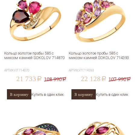
Кольцо золотое пробы 585 с
Кольцо золотое пробы 585 с
миксом камней SOKOLOV 714870
миксом камней SOKOLOV 714393
АРТИКУЛ
714870
АРТИКУЛ
714393
21 733
22 128
108 990
107 990
a
a
a
a
В корзину
В корзину
Купить в один клик
Купить в один клик