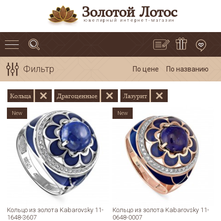
Золотой Лотос
ювелирный интернет-магазин
Фильтр
По цене
По названию
Кольца
Драгоценные
Лазурит
New
New
Кольцо из золота Kabarovsky 11-
Кольцо из золота Kabarovsky 11-
1648-3607
0648-0007