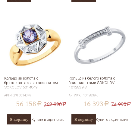
Кольцо из золота с
Кольцо из белого золота с
бриллиантами и танзанитом
бриллиантами SOKOLOV
SOKOLOV 6014049
1012839-3
АРТИКУЛ
6014049
АРТИКУЛ
1012839-3
56 158
16 393
269 990
74 990
a
a
a
a
В корзину
В корзину
Купить в один клик
Купить в один клик