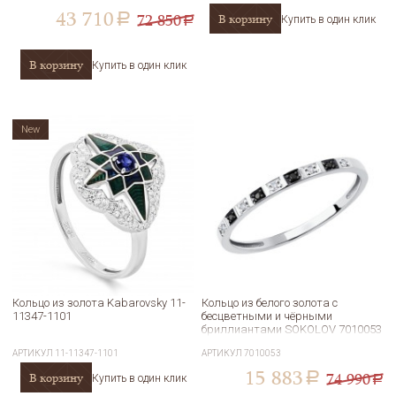
43 710
72 850
В корзину
a
Купить в один клик
a
В корзину
Купить в один клик
New
Кольцо из золота Kabarovsky 11-
Кольцо из белого золота с
11347-1101
бесцветными и чёрными
бриллиантами SOKOLOV 7010053
АРТИКУЛ
11-11347-1101
АРТИКУЛ
7010053
15 883
74 990
В корзину
a
Купить в один клик
a