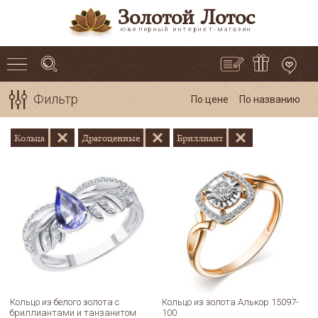
Золотой Лотос
ювелирный интернет-магазин
Фильтр
По цене
По названию
Кольца
Драгоценные
Бриллиант
Кольцо из белого золота с
Кольцо из золота Алькор 15097-
бриллиантами и танзанитом
100