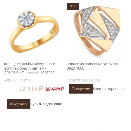
New
Кольцо из комбинированного
Кольцо из золота Kabarovsky 11-
золота с бриллиантами
0923-1000
SOKOLOV Diamonds 1011718
АРТИКУЛ
1011718
АРТИКУЛ
11-0923-1000
22 318
99 990
В корзину
a
Купить в один клик
a
В корзину
Купить в один клик