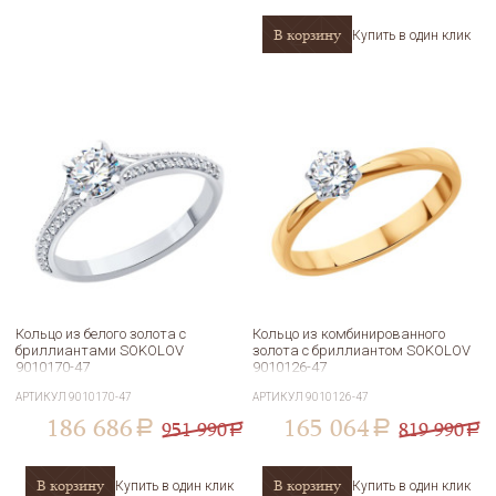
В корзину
Купить в один клик
Кольцо из белого золота с
Кольцо из комбинированного
бриллиантами SOKOLOV
золота с бриллиантом SOKOLOV
9010170-47
9010126-47
АРТИКУЛ
9010170-47
АРТИКУЛ
9010126-47
186 686
165 064
951 990
819 990
a
a
a
a
В корзину
В корзину
Купить в один клик
Купить в один клик