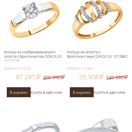
Кольцо из комбинированного
Кольцо из золота с
золота с бриллиантом SOKOLOV
бриллиантами SOKOLOV 1012862
1012218
АРТИКУЛ
1012218
АРТИКУЛ
1012862
87 287
35 308
409 990
149 990
a
a
a
a
В корзину
В корзину
Купить в один клик
Купить в один клик