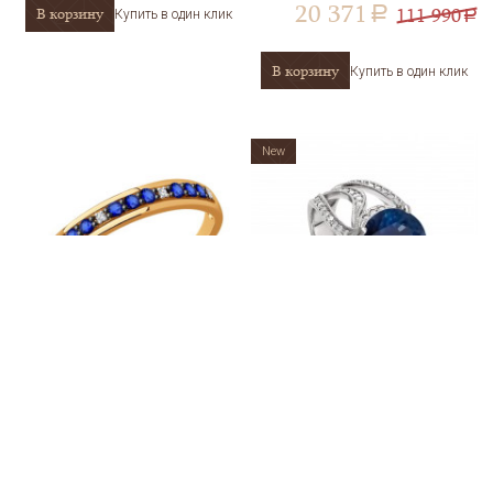
20 371
111 990
В корзину
a
Купить в один клик
a
В корзину
Купить в один клик
New
Кольцо из золота с
Кольцо из золота Kabarovsky 1-
бриллиантами и сапфирами
1094-1100
SOKOLOV 2011236
АРТИКУЛ
2011236
АРТИКУЛ
1-1094-1100
30 346
134 990
В корзину
a
Купить в один клик
a