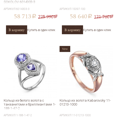
SOKOLOV 6014303-3
АРТИКУЛ
6014303-3
АРТИКУЛ
15097-100
58 713
58 640
225 990
121 760
a
a
a
a
В корзину
В корзину
Купить в один клик
Купить в один клик
New
Кольцо из белого золота с
Кольцо из золота Kabarovsky 11-
танзанитоми и бриллиантами 1-
01213-1000
188-1-47-2
АРТИКУЛ
1-188-1-47-2
АРТИКУЛ
11-01213-1000