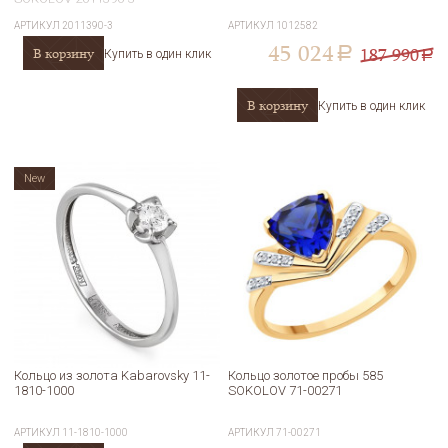
АРТИКУЛ
2011390-3
АРТИКУЛ
1012582
45 024
187 990
В корзину
a
Купить в один клик
a
В корзину
Купить в один клик
New
Кольцо из золота Kabarovsky 11-
Кольцо золотое пробы 585
1810-1000
SOKOLOV 71-00271
АРТИКУЛ
11-1810-1000
АРТИКУЛ
71-00271