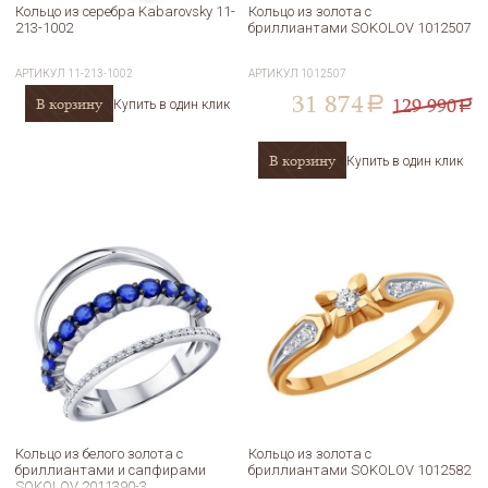
Кольцо из серебра Kabarovsky 11-
Кольцо из золота с
213-1002
бриллиантами SOKOLOV 1012507
АРТИКУЛ
11-213-1002
АРТИКУЛ
1012507
31 874
129 990
В корзину
a
Купить в один клик
a
В корзину
Купить в один клик
Кольцо из белого золота с
Кольцо из золота с
бриллиантами и сапфирами
бриллиантами SOKOLOV 1012582
SOKOLOV 2011390-3