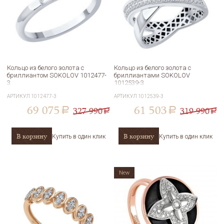
Кольцо из белого золота с
Кольцо из белого золота с
бриллиантом SOKOLOV 1012477-
бриллиантами SOKOLOV
3
1012539-3
АРТИКУЛ
1012477-3
АРТИКУЛ
1012539-3
69 075
61 503
327 990
319 990
a
a
a
a
В корзину
В корзину
Купить в один клик
Купить в один клик
New