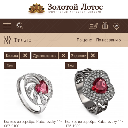
Золотой Лотос
ювелирный интернет-магазин
Фильтр
По цене
По названию
Кольца
Драгоценные
Родолит
New
New
Кольцо из серебра Kabarovsky 11-
Кольцо из серебра Kabarovsky 11-
087-2100
175-1989