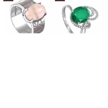
Кольцо из серебра Kabarovsky 11-
Кольцо из золота Kabarovsky 11-
190-6400
1450-1900
АРТИКУЛ
11-190-6400
АРТИКУЛ
11-1450-1900
В корзину
В корзину
Купить в один клик
Купить в один клик
New
New