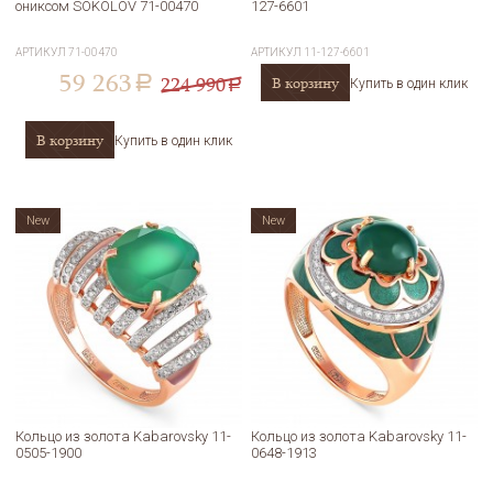
ониксом SOKOLOV 71-00470
127-6601
АРТИКУЛ
71-00470
АРТИКУЛ
11-127-6601
59 263
224 990
В корзину
a
Купить в один клик
a
В корзину
Купить в один клик
New
New
Кольцо из золота Kabarovsky 11-
Кольцо из золота Kabarovsky 11-
0505-1900
0648-1913