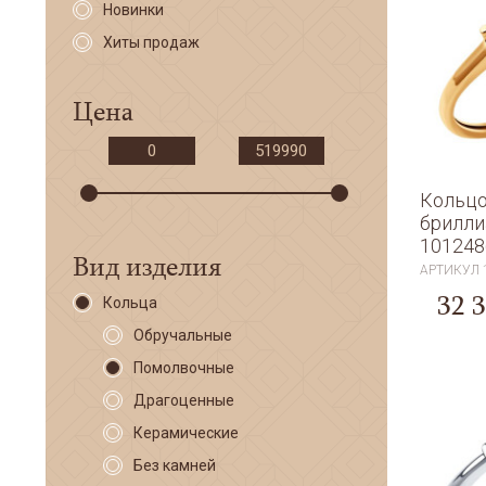
Новинки
Хиты продаж
Цена
Кольцо
брилл
101248
Вид изделия
АРТИКУЛ
32 
Кольца
Обручальные
Помолвочные
Драгоценные
Керамические
Без камней