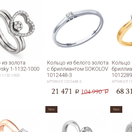
 из золота
Кольцо из белого золота
Кольцо 
vsky 1-1132-1000
с бриллиантом SOKOLOV
брилли
1012448-3
101228
1-1132-1000
АРТИКУЛ
1012448-3
АРТИКУЛ
1
21 471
68 3
104 990
a
a
New
New