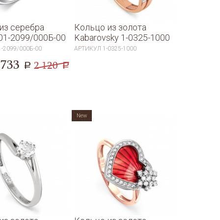
из серебра
Кольцо из золота
01-2099/000Б-00
Kabarovsky 1-0325-1000
1-2099/000Б-00
АРТИКУЛ
1-0325-1000
 733
2 120
a
a
New