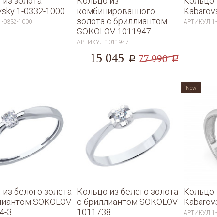
 из золота
Кольцо из
Кольцо 
vsky 1-0332-1000
комбинированного
Kabarov
золота с бриллиантом
1-0332-1000
АРТИКУЛ
1
SOKOLOV 1011947
АРТИКУЛ
1011947
15 045
77 990
a
a
New
 из белого золота
Кольцо из белого золота
Кольцо 
лиантом SOKOLOV
с бриллиантом SOKOLOV
Kabarov
4-3
1011738
АРТИКУЛ
1