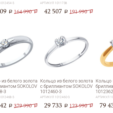
1012454-3
АРТИКУЛ
1011738
209
42 507
164 990
191 990
a
a
a
a
 из белого золота
Кольцо из белого золота
Кольцо 
лиантом SOKOLOV
с бриллиантом SOKOLOV
брилли
8-3
1012460-3
1012362
1012468-3
АРТИКУЛ
1012460-3
АРТИКУЛ
1
342
29 733
79 4
379 990
123 990
a
a
a
a