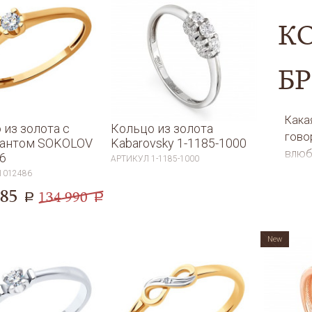
К
Б
Кака
 из золота с
Кольцо из золота
гово
иантом SOKOLOV
Kabarovsky 1-1185-1000
влюб
6
АРТИКУЛ
1-1185-1000
коль
1012486
любв
385
134 990
a
a
пред
моме
сего
New
коле
каче
изде
коль