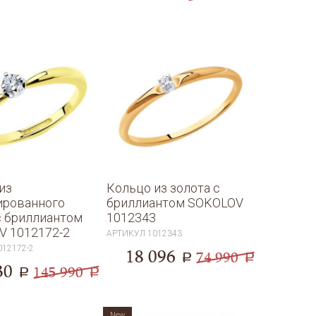
из
Кольцо из золота с
ированного
бриллиантом SOKOLOV
с бриллиантом
1012343
V 1012172-2
АРТИКУЛ
1012343
012172-2
18 096
74 990
a
a
30
145 990
a
a
New