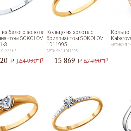
мага
прос
 из белого золота
Кольцо из золота с
Кольцо 
лиантом SOKOLOV
бриллиантом SOKOLOV
Kabarov
1-3
1011995
АРТИКУЛ
1
1012221-3
АРТИКУЛ
1011995
520
15 869
164 990
67 990
a
a
a
a