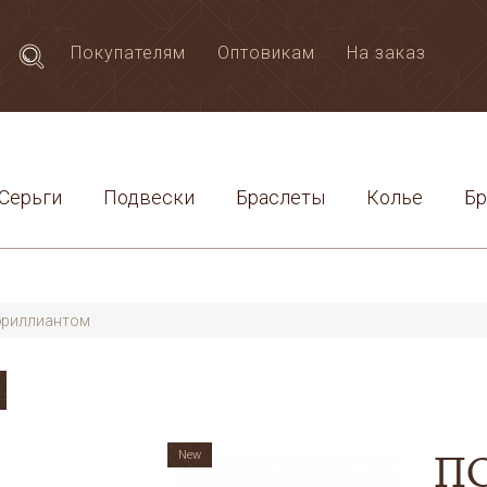
Покупателям
Оптовикам
На заказ
Серьги
Подвески
Браслеты
Колье
Б
бриллиантом
П
New