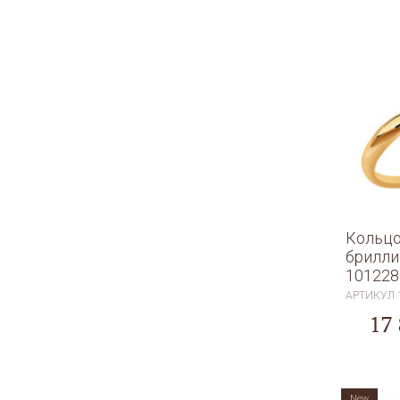
Кольцо
брилл
101228
АРТИКУЛ
17
New