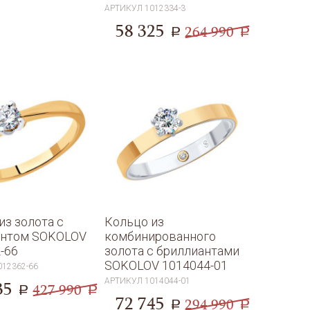
АРТИКУЛ
1012334-3
58 325
264 990
a
a
из золота с
Кольцо из
антом SOKOLOV
комбинированного
-66
золота с бриллиантами
SOKOLOV 1014044-01
012362-66
АРТИКУЛ
1014044-01
35
427 990
a
a
72 745
294 990
a
a