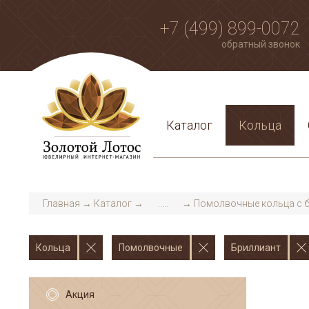
+7 (499) 899-0072
обратный звонок
Каталог
Кольца
Главная
→
Каталог
→
.....
→
Помолвочные кольца с 
Кольца
Помолвочные
Бриллиант
Акция