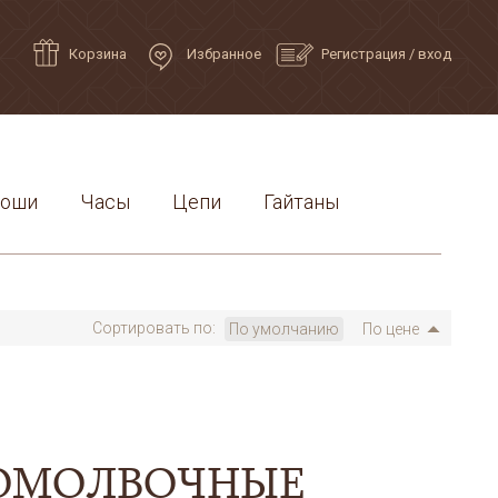
Корзина
Избранное
Регистрация
/
вход
роши
Часы
Цепи
Гайтаны
Сортировать по:
По умолчанию
По цене
ОМОЛВОЧНЫЕ