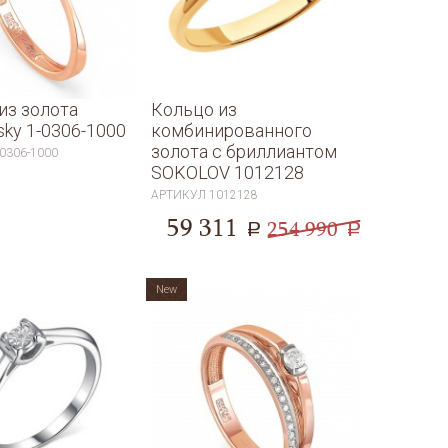
зине представлен огромнейший выбор колец, от
теньких до дорогих с драгоценными камнями.
из золота
Кольцо из
sky 1-0306-1000
комбинированного
золота с бриллиантом
-0306-1000
SOKOLOV 1012128
АРТИКУЛ
1012128
59 311
254 990
a
a
New