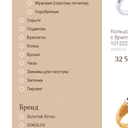
Мужские (перстни, печатки)
Серебряные
Серьги
Подвески
Кольцо
с брил
Браслеты
101222
Колье
АРТИКУЛ
Броши
32 
Часы
Зажимы для галстука
Запонки
Пирсинг
Бренд
Золотой Лотос
SOKOLOV