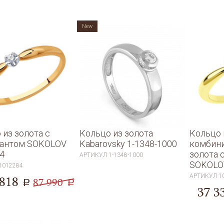
New
 из золота с
Кольцо из золота
Кольцо 
иантом SOKOLOV
Kabarovsky 1-1348-1000
комбин
4
золота 
АРТИКУЛ
1-1348-1000
SOKOLO
1012284
АРТИКУЛ
1
 818
87 990
a
a
37 3