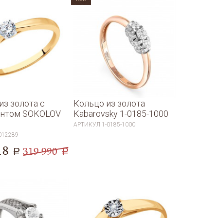
из золота с
Кольцо из золота
антом SOKOLOV
Kabarovsky 1-0185-1000
9
АРТИКУЛ
1-0185-1000
012289
18
319 990
a
a