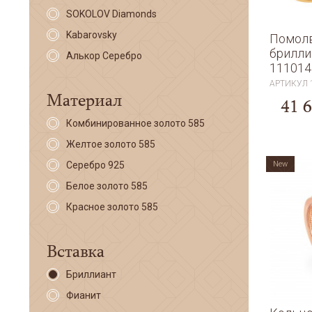
SOKOLOV Diamonds
Kabarovsky
Помолв
брилл
Алькор Серебро
111014
АРТИКУЛ
Материал
41 
Комбинированное золото 585
Желтое золото 585
Серебро 925
New
Белое золото 585
Красное золото 585
Вставка
Бриллиант
Фианит