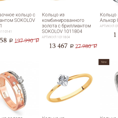
очное кольцо с
Кольцо из
Кольцо 
иантом SOKOLOV
комбинированного
Алькор 
1
золота с бриллиантом
АРТИКУЛ
0
SOKOLOV 1011804
1110141
1
АРТИКУЛ
1011804
658
197 990
a
a
13 467
27 980
a
a
New