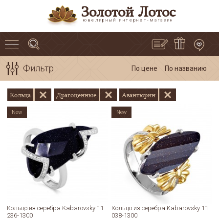
Золотой Лотос
ювелирный интернет-магазин
Фильтр
По цене
По названию
Кольца
Драгоценные
Авантюрин
New
New
Кольцо из серебра Kabarovsky 11-
Кольцо из серебра Kabarovsky 11-
236-1300
038-1300