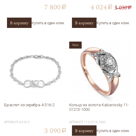
7 800
4 024
5 030
a
a
a
В корзину
В корзину
Купить в один клик
Купить в один клик
New
Браслет из серебра 4-316-2
Кольцо из золота Kabarovsky 11-
01213-1000
АРТИКУЛ
4-316-2
АРТИКУЛ
11-01213-1000
3 090
В корзину
a
Купить в один клик