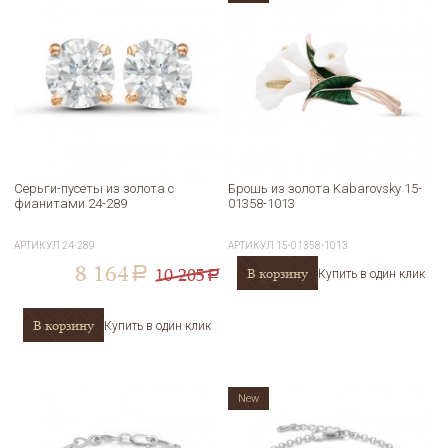
Серьги-пусеты из золота с
Брошь из золота Kabarovsky 15-
фианитами 24-289
01358-1013
АРТИКУЛ
24-289
АРТИКУЛ
15-01358-1013
8 164
10 205
В корзину
a
Купить в один клик
a
В корзину
Купить в один клик
New