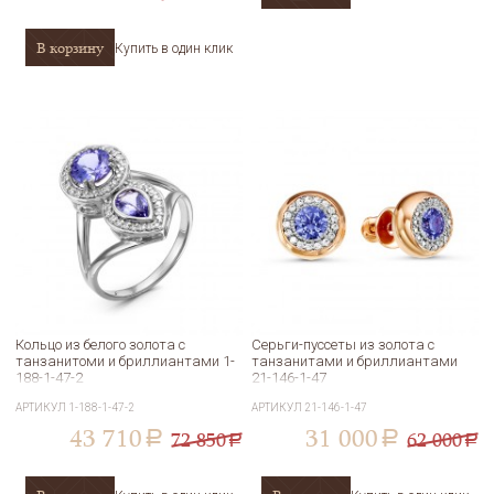
В корзину
Купить в один клик
Кольцо из белого золота с
Серьги-пуссеты из золота с
танзанитоми и бриллиантами 1-
танзанитами и бриллиантами
188-1-47-2
21-146-1-47
АРТИКУЛ
1-188-1-47-2
АРТИКУЛ
21-146-1-47
43 710
31 000
72 850
62 000
a
a
a
a