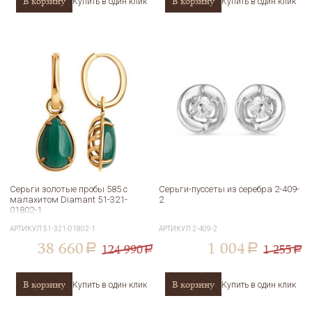
В корзину
В корзину
Купить в один клик
Купить в один клик
Серьги золотые пробы 585 с
Серьги-пуссеты из серебра 2-409-
малахитом Diamant 51-321-
2
01802-1
АРТИКУЛ
51-321-01802-1
АРТИКУЛ
2-409-2
38 660
1 004
124 990
1 255
a
a
a
a
В корзину
В корзину
Купить в один клик
Купить в один клик