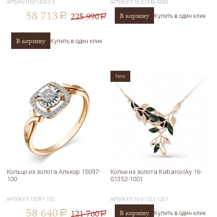
АРТИКУЛ
6014303-3
АРТИКУЛ
16-21345-9889
58 713
225 990
В корзину
a
Купить в один клик
a
В корзину
Купить в один клик
New
Кольцо из золота Алькор 15097-
Колье из золота Kabarovsky 16-
100
01352-1001
АРТИКУЛ
15097-100
АРТИКУЛ
16-01352-1001
58 640
121 760
В корзину
a
Купить в один клик
a