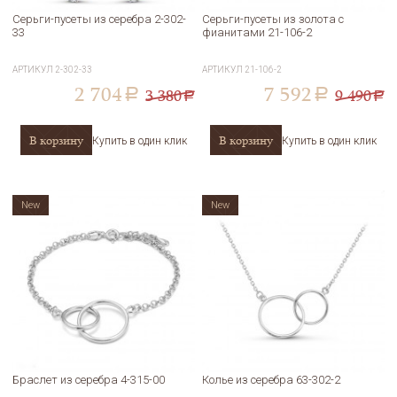
Серьги-пусеты из серебра 2-302-
Серьги-пусеты из золота с
33
фианитами 21-106-2
АРТИКУЛ
2-302-33
АРТИКУЛ
21-106-2
2 704
7 592
3 380
9 490
a
a
a
a
В корзину
В корзину
Купить в один клик
Купить в один клик
New
New
Браслет из серебра 4-315-00
Колье из серебра 63-302-2