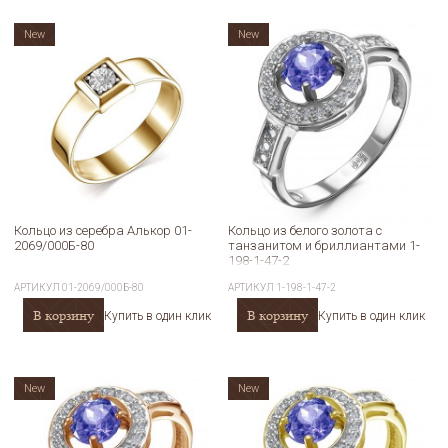
New
New
Кольцо из серебра Алькор 01-
Кольцо из белого золота с
2069/000Б-80
танзанитом и бриллиантами 1-
198-1-47-2
АРТИКУЛ
01-2069/000Б-80
АРТИКУЛ
1-198-1-47-2
В корзину
В корзину
Купить в один клик
Купить в один клик
New
New