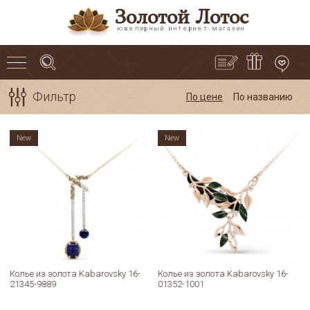
Золотой Лотос
ювелирный интернет-магазин
Фильтр
По цене
По названию
New
New
Колье из золота Kabarovsky 16-
Колье из золота Kabarovsky 16-
21345-9889
01352-1001