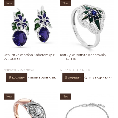
New
New
Серьги из серебра Kabarovsky 12-
Кольцо из золота Kabarovsky 11-
272-40890
11347-1101
АРТИКУЛ
12-272-40890
АРТИКУЛ
11-11347-1101
В корзину
В корзину
Купить в один клик
Купить в один клик
New
New