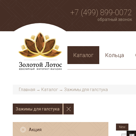
+7 (499) 899-0072
обратный звонок
Каталог
Кольца
Главная
→
Каталог
→
Зажимы для галстука
Зажимы для галстука
New
Акция