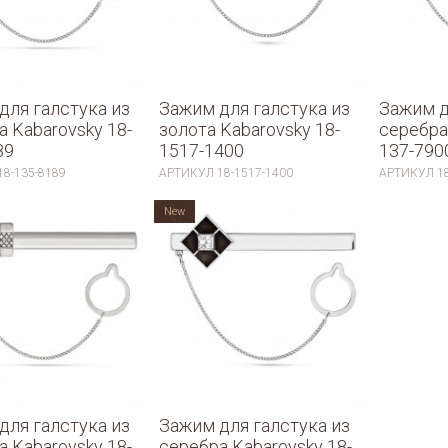
для галстука из
Зажим для галстука из
Зажим д
а Kabarovsky 18-
золота Kabarovsky 18-
серебра
89
1517-1400
137-790
18-135-8189
АРТИКУЛ
18-1517-1400
АРТИКУЛ
1
New
для галстука из
Зажим для галстука из
а Kabarovsky 18-
серебра Kabarovsky 18-