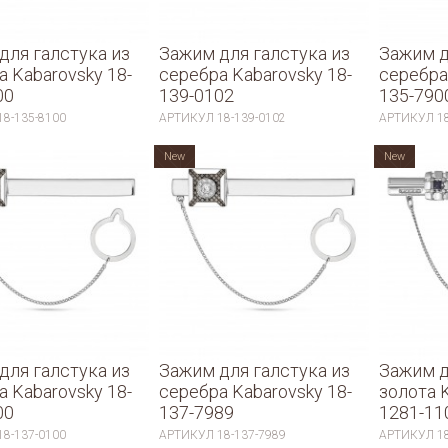
для галстука из
Зажим для галстука из
Зажим д
а Kabarovsky 18-
серебра Kabarovsky 18-
серебра
00
139-0102
135-790
18-135-8100
АРТИКУЛ
18-139-0102
АРТИКУЛ
1
New
New
для галстука из
Зажим для галстука из
Зажим д
а Kabarovsky 18-
серебра Kabarovsky 18-
золота 
00
137-7989
1281-11
18-137-0100
АРТИКУЛ
18-137-7989
АРТИКУЛ
1