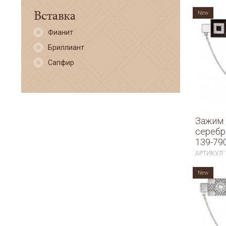
Вставка
New
Фианит
Бриллиант
Сапфир
Зажим 
серебр
139-79
АРТИКУЛ
New