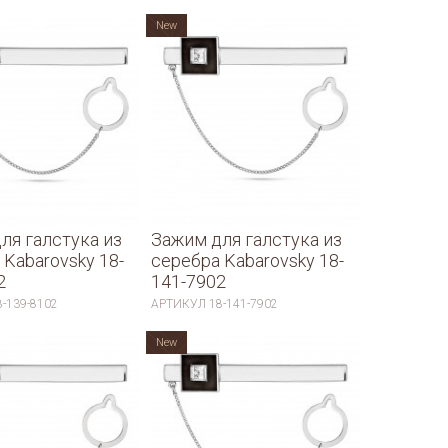
New
ля галстука из
Зажим для галстука из
 Kabarovsky 18-
серебра Kabarovsky 18-
2
141-7902
8-139-8102
АРТИКУЛ
18-141-7902
New