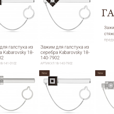
Г
Зажим
стяж
пред
клас
для галстука из
Зажим для галстука из
а Kabarovsky 18-
серебра Kabarovsky 18-
элег
02
140-7902
Прек
18-141-0102
АРТИКУЛ
18-140-7902
Носи
случ
New
New
укра
мага
Ваше
для г
гран
найд
обра