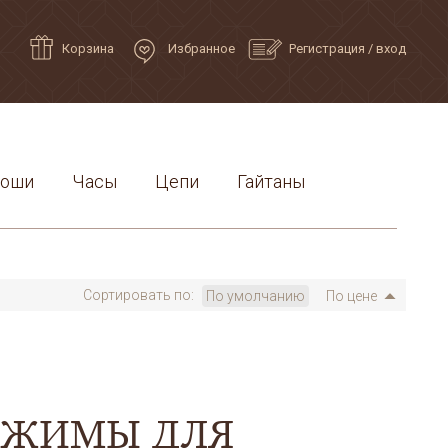
Корзина
Избранное
Регистрация
/
вход
роши
Часы
Цепи
Гайтаны
Сортировать по:
По умолчанию
По цене
АЖИМЫ ДЛЯ