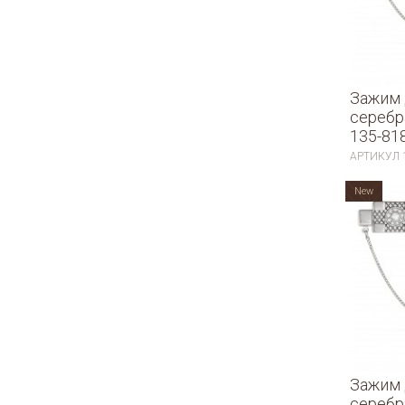
Зажим 
серебр
135-81
АРТИКУЛ
New
Зажим 
серебр