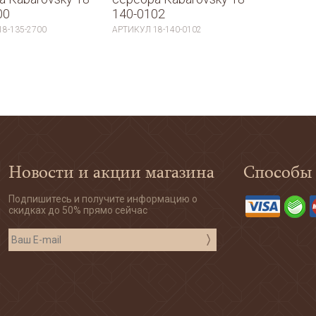
00
140-0102
18-135-2700
АРТИКУЛ
18-140-0102
Новости и акции магазина
Способы
Подпишитесь и получите информацию о
скидках до 50% прямо сейчас