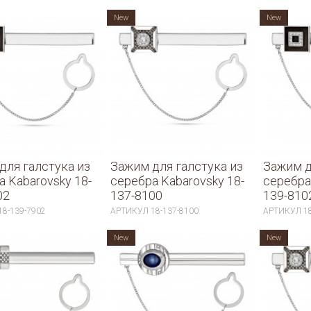
New
New
для галстука из
Зажим для галстука из
Зажим д
а Kabarovsky 18-
серебра Kabarovsky 18-
серебра
02
137-8100
139-810
18-139-7902
АРТИКУЛ
18-137-8100
АРТИКУЛ
1
New
New