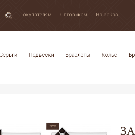
Покупателям
Оптовикам
На заказ
Серьги
Подвески
Браслеты
Колье
Б
З
New