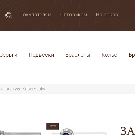
Покупателям
Оптовикам
На заказ
Серьги
Подвески
Браслеты
Колье
Б
я галстука Kabarovsky
З
New