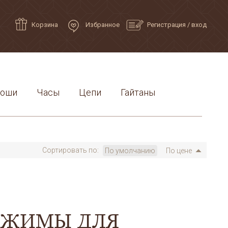
Корзина
Избранное
Регистрация
/
вход
роши
Часы
Цепи
Гайтаны
Сортировать по:
По умолчанию
По цене
АЖИМЫ ДЛЯ