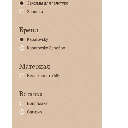
Зажимы для галстука
Запонки
Бренд
Kabarovsky
Kabarovsky Серебро
Материал
Белое золото 585
Вставка
Бриллиант
Сапфир