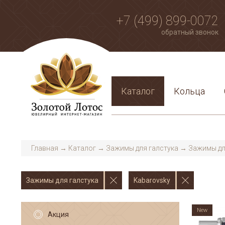
+7 (499) 899-0072
обратный звонок
Каталог
Кольца
Главная
→
Каталог
→
Зажимы для галстука
→
Зажимы дл
Зажимы для галстука
Kabarovsky
New
Акция