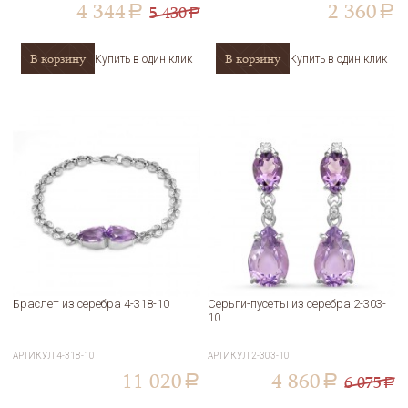
4 344
2 360
5 430
a
a
a
В корзину
В корзину
Купить в один клик
Купить в один клик
Браслет из серебра 4-318-10
Серьги-пусеты из серебра 2-303-
10
АРТИКУЛ
4-318-10
АРТИКУЛ
2-303-10
11 020
4 860
6 075
a
a
a