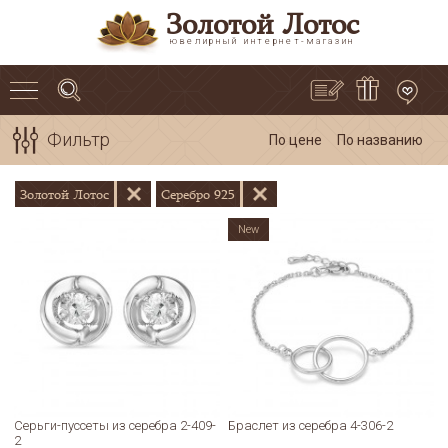
Золотой Лотос
ювелирный интернет-магазин
Фильтр
По цене
По названию
Золотой Лотос
Серебро 925
New
Серьги-пуссеты из серебра 2-409-
Браслет из серебра 4-306-2
2