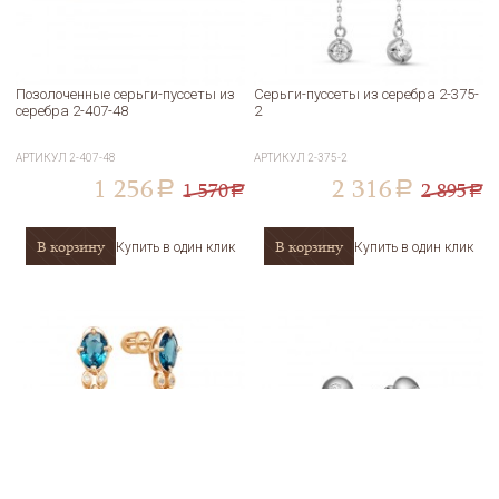
Позолоченные серьги-пуссеты из
Серьги-пуссеты из серебра 2-375-
серебра 2-407-48
2
АРТИКУЛ
2-407-48
АРТИКУЛ
2-375-2
1 256
2 316
1 570
2 895
a
a
a
a
В корзину
В корзину
Купить в один клик
Купить в один клик