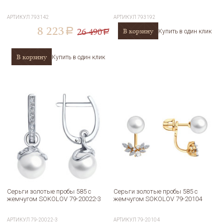
АРТИКУЛ
793142
АРТИКУЛ
793192
8 223
26 490
В корзину
a
Купить в один клик
a
В корзину
Купить в один клик
Серьги золотые пробы 585 с
Серьги золотые пробы 585 с
жемчугом SOKOLOV 79-20022-3
жемчугом SOKOLOV 79-20104
АРТИКУЛ
79-20022-3
АРТИКУЛ
79-20104