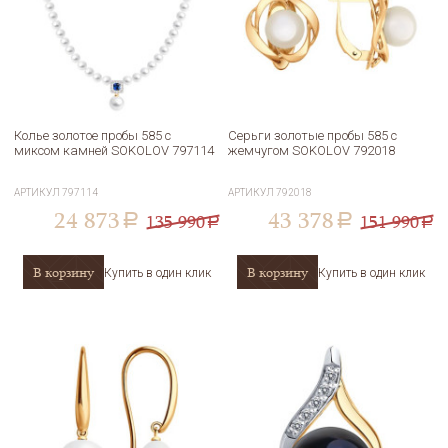
Колье золотое пробы 585 с
Серьги золотые пробы 585 с
миксом камней SOKOLOV 797114
жемчугом SOKOLOV 792018
АРТИКУЛ
797114
АРТИКУЛ
792018
24 873
43 378
135 990
151 990
a
a
a
a
В корзину
В корзину
Купить в один клик
Купить в один клик