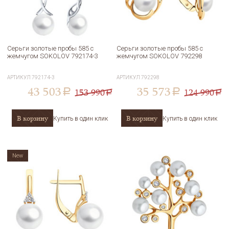
Серьги золотые пробы 585 с
Серьги золотые пробы 585 с
жемчугом SOKOLOV 792174-3
жемчугом SOKOLOV 792298
АРТИКУЛ
792174-3
АРТИКУЛ
792298
43 503
35 573
153 990
124 990
a
a
a
a
В корзину
В корзину
Купить в один клик
Купить в один клик
New