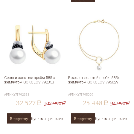
Серьги золотые пробы 585 с
Браслет золотой пробы 585 с
жемчугом SOKOLOV 792353
жемчугом SOKOLOV 795029
АРТИКУЛ
792353
АРТИКУЛ
795029
32 527
25 448
107 990
94 990
a
a
a
a
В корзину
В корзину
Купить в один клик
Купить в один клик