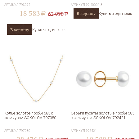
АРТИКУЛ
793072
АРТИКУЛ
79-40001-3
18 583
62 990
В корзину
a
Купить в один клик
a
В корзину
Купить в один клик
Колье золотое пробы 585 с
Серьги пусеты золотые пробы 585
жемчугом SOKOLOV 797080
с жемчугом SOKOLOV 792421
АРТИКУЛ
797080
АРТИКУЛ
792421