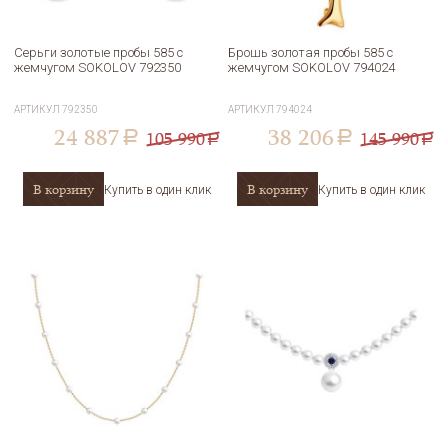
Серьги золотые пробы 585 с
Брошь золотая пробы 585 с
жемчугом SOKOLOV 792350
жемчугом SOKOLOV 794024
АРТИКУЛ
792350
АРТИКУЛ
794024
24 887
38 206
105 990
145 990
a
a
a
a
В корзину
В корзину
Купить в один клик
Купить в один клик