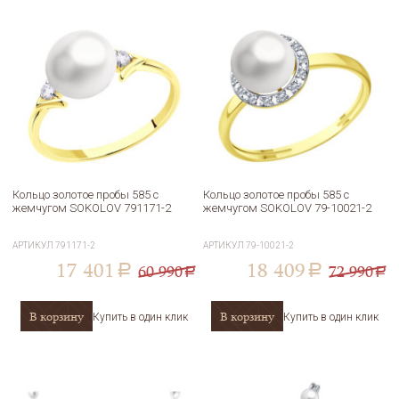
Кольцо золотое пробы 585 с
Кольцо золотое пробы 585 с
жемчугом SOKOLOV 791171-2
жемчугом SOKOLOV 79-10021-2
АРТИКУЛ
791171-2
АРТИКУЛ
79-10021-2
17 401
18 409
60 990
72 990
a
a
a
a
В корзину
В корзину
Купить в один клик
Купить в один клик