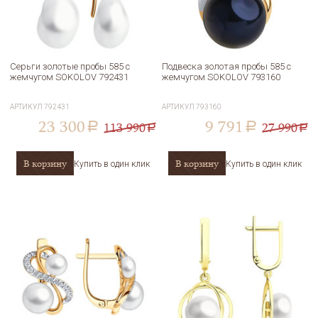
Серьги золотые пробы 585 с
Подвеска золотая пробы 585 с
жемчугом SOKOLOV 792431
жемчугом SOKOLOV 793160
АРТИКУЛ
792431
АРТИКУЛ
793160
23 300
9 791
113 990
27 990
a
a
a
a
В корзину
В корзину
Купить в один клик
Купить в один клик