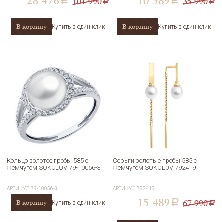
28 476
10 589
101 990
35 990
a
a
a
a
В корзину
В корзину
Купить в один клик
Купить в один клик
Кольцо золотое пробы 585 с
Серьги золотые пробы 585 с
жемчугом SOKOLOV 79-10056-3
жемчугом SOKOLOV 792419
АРТИКУЛ
79-10056-3
АРТИКУЛ
792419
15 489
67 990
В корзину
a
Купить в один клик
a