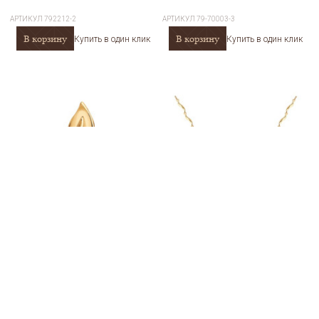
АРТИКУЛ
792212-2
АРТИКУЛ
79-70003-3
В корзину
В корзину
Купить в один клик
Купить в один клик
Подвеска золотая пробы 585 с
Колье золотое пробы 585 с
жемчугом SOKOLOV 793184
жемчугом SOKOLOV 797039
АРТИКУЛ
793184
АРТИКУЛ
797039
10 543
34 990
В корзину
a
Купить в один клик
a