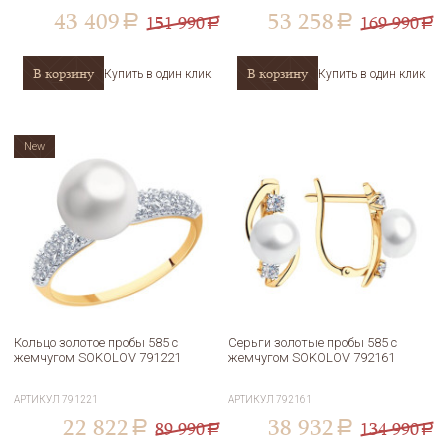
43 409
53 258
151 990
169 990
a
a
a
a
В корзину
В корзину
Купить в один клик
Купить в один клик
New
Кольцо золотое пробы 585 с
Серьги золотые пробы 585 с
жемчугом SOKOLOV 791221
жемчугом SOKOLOV 792161
АРТИКУЛ
791221
АРТИКУЛ
792161
22 822
38 932
89 990
134 990
a
a
a
a