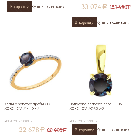
33 074
151 990
В корзину
a
Купить в один клик
a
В корзину
Купить в один клик
Кольцо золотое пробы 585
Подвеска золотая пробы 585
SOKOLOV 71-00337
SOKOLOV 732937-2
АРТИКУЛ
71-00337
АРТИКУЛ
732937-2
22 678
99 990
В корзину
a
Купить в один клик
a