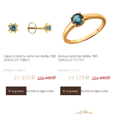
Серьги пусеты золотые пробы 585
Кольцо золотое пробы 585
SOKOLOV 728812
SOKOLOV 717151
АРТИКУЛ
728812
АРТИКУЛ
717151
21 370
19 175
103 990
101 990
a
a
a
a
В корзину
В корзину
Купить в один клик
Купить в один клик