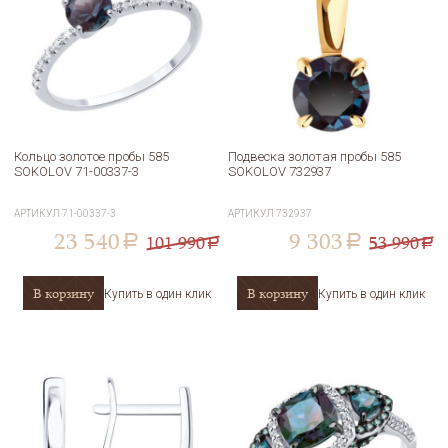
Кольцо золотое пробы 585
Подвеска золотая пробы 585
SOKOLOV 71-00337-3
SOKOLOV 732937
АРТИКУЛ
71-00337-3
АРТИКУЛ
732937
23 540
9 303
101 990
53 990
a
a
a
a
В корзину
В корзину
Купить в один клик
Купить в один клик