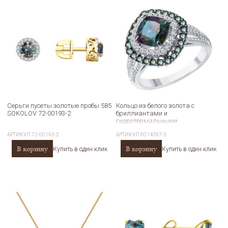
Серьги пусеты золотые пробы 585
Кольцо из белого золота с
SOKOLOV 72-00193-2
бриллиантами и
гидротермальными
александритами SOKOLOV
АРТИКУЛ
72-00193-2
АРТИКУЛ
6014397-3
6014397-3
В корзину
В корзину
Купить в один клик
Купить в один клик