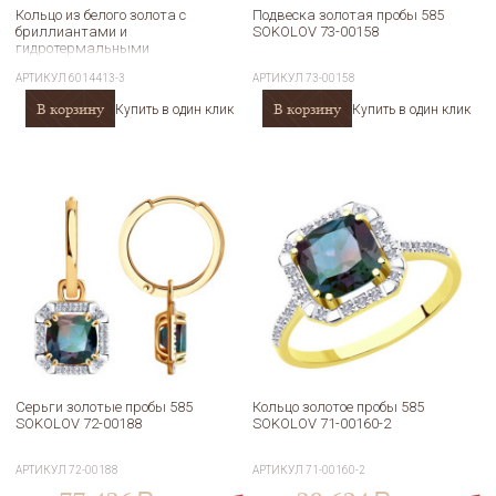
Кольцо из белого золота с
Подвеска золотая пробы 585
бриллиантами и
SOKOLOV 73-00158
гидротермальными
александритами SOKOLOV
АРТИКУЛ
6014413-3
АРТИКУЛ
73-00158
6014413-3
В корзину
В корзину
Купить в один клик
Купить в один клик
Серьги золотые пробы 585
Кольцо золотое пробы 585
SOKOLOV 72-00188
SOKOLOV 71-00160-2
АРТИКУЛ
72-00188
АРТИКУЛ
71-00160-2