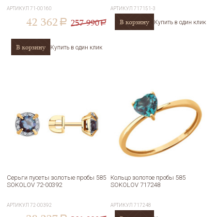
АРТИКУЛ
71-00160
АРТИКУЛ
717151-3
42 362
257 990
В корзину
a
Купить в один клик
a
В корзину
Купить в один клик
Серьги пусеты золотые пробы 585
Кольцо золотое пробы 585
SOKOLOV 72-00392
SOKOLOV 717248
АРТИКУЛ
72-00392
АРТИКУЛ
717248