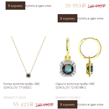
35 953
149 990
В корзину
a
Купить в один клик
a
В корзину
Купить в один клик
Колье золотое пробы 585
Серьги золотые пробы 585
SOKOLOV 77-00032
SOKOLOV 72-00188-2
АРТИКУЛ
77-00032
АРТИКУЛ
72-00188-2
55 423
249 990
В корзину
a
Купить в один клик
a