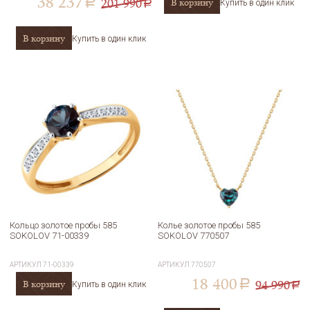
38 237
201 990
В корзину
a
Купить в один клик
a
В корзину
Купить в один клик
Кольцо золотое пробы 585
Колье золотое пробы 585
SOKOLOV 71-00339
SOKOLOV 770507
АРТИКУЛ
71-00339
АРТИКУЛ
770507
18 400
94 990
В корзину
a
Купить в один клик
a