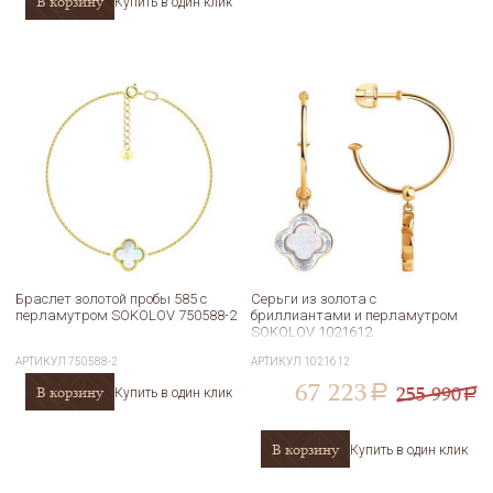
В корзину
Купить в один клик
Браслет золотой пробы 585 с
Серьги из золота с
перламутром SOKOLOV 750588-2
бриллиантами и перламутром
SOKOLOV 1021612
АРТИКУЛ
750588-2
АРТИКУЛ
1021612
67 223
255 990
В корзину
a
Купить в один клик
a
В корзину
Купить в один клик