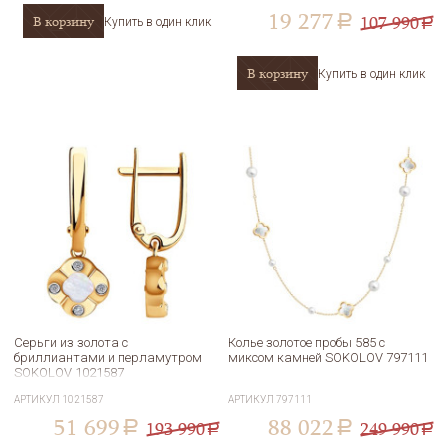
19 277
107 990
В корзину
a
Купить в один клик
a
В корзину
Купить в один клик
Серьги из золота с
Колье золотое пробы 585 с
бриллиантами и перламутром
миксом камней SOKOLOV 797111
SOKOLOV 1021587
АРТИКУЛ
1021587
АРТИКУЛ
797111
51 699
88 022
193 990
249 990
a
a
a
a