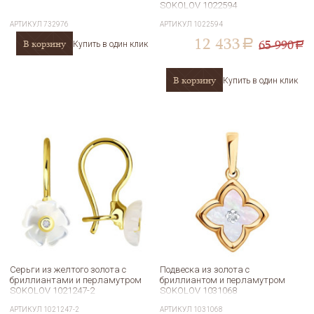
SOKOLOV 1022594
АРТИКУЛ
732976
АРТИКУЛ
1022594
12 433
65 990
В корзину
a
Купить в один клик
a
В корзину
Купить в один клик
Серьги из желтого золота с
Подвеска из золота с
бриллиантами и перламутром
бриллиантом и перламутром
SOKOLOV 1021247-2
SOKOLOV 1031068
АРТИКУЛ
1021247-2
АРТИКУЛ
1031068