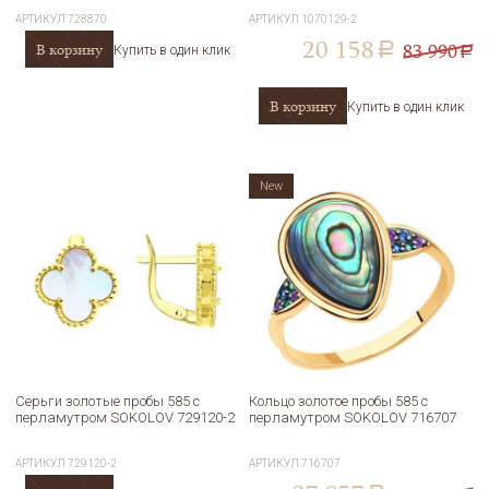
АРТИКУЛ
728870
АРТИКУЛ
1070129-2
20 158
83 990
В корзину
a
Купить в один клик
a
В корзину
Купить в один клик
New
Серьги золотые пробы 585 с
Кольцо золотое пробы 585 с
перламутром SOKOLOV 729120-2
перламутром SOKOLOV 716707
АРТИКУЛ
729120-2
АРТИКУЛ
716707