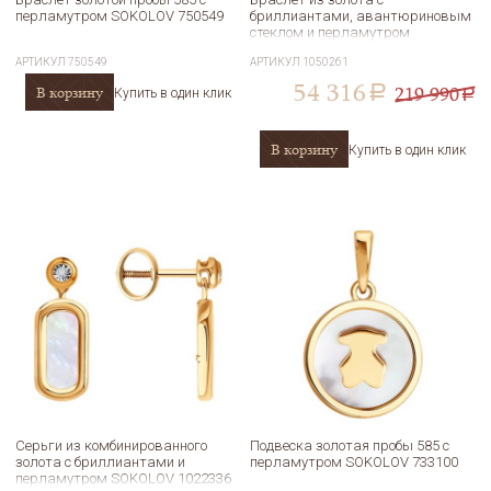
перламутром SOKOLOV 750549
бриллиантами, авантюриновым
стеклом и перламутром
SOKOLOV 1050261
АРТИКУЛ
750549
АРТИКУЛ
1050261
54 316
219 990
В корзину
a
Купить в один клик
a
В корзину
Купить в один клик
Серьги из комбинированного
Подвеска золотая пробы 585 с
золота с бриллиантами и
перламутром SOKOLOV 733100
перламутром SOKOLOV 1022336