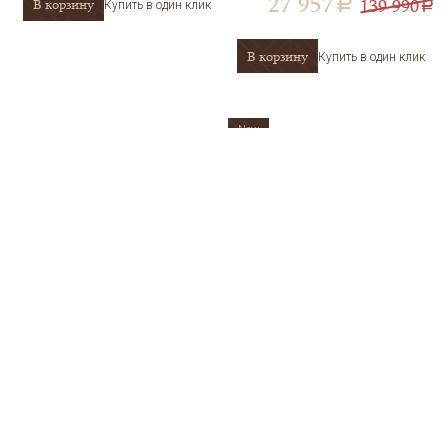
27 957
139 990
В корзину
a
Купить в один клик
a
В корзину
Купить в один клик
New
Подвеска золотая пробы 585 с
Серьги из золота с
перламутром SOKOLOV 732899
бриллиантами и перламутром
SOKOLOV 1021759
АРТИКУЛ
732899
АРТИКУЛ
1021759
11 184
59 798
46 990
309 990
a
a
a
a