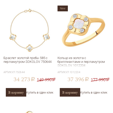
New
Браслет золотой пробы 585 с
Кольцо из золота с
перламутром SOKOLOV 750644
бриллиантами и перламутром
SOKOLOV 1012204
АРТИКУЛ
750644
АРТИКУЛ
1012204
34 273
37 396
149 990
177 990
a
a
a
a
В корзину
В корзину
Купить в один клик
Купить в один клик