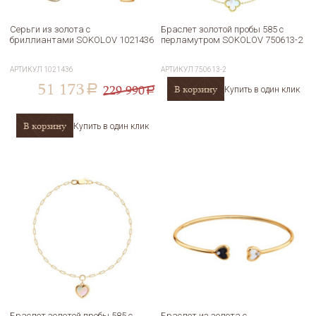
Серьги из золота с
Браслет золотой пробы 585 с
бриллиантами SOKOLOV 1021436
перламутром SOKOLOV 750613-2
АРТИКУЛ
1021436
АРТИКУЛ
750613-2
51 173
229 990
В корзину
a
Купить в один клик
a
В корзину
Купить в один клик
Браслет золотой пробы 585 с
Браслет из золота с