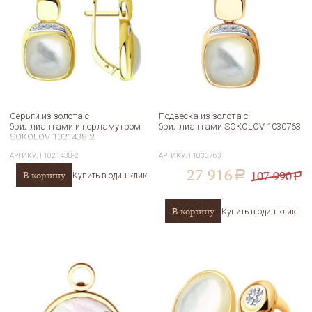
Серьги из золота с
Подвеска из золота с
бриллиантами и перламутром
бриллиантами SOKOLOV 1030763
SOKOLOV 1021438-2
АРТИКУЛ
1021438-2
АРТИКУЛ
1030763
27 916
107 990
В корзину
a
Купить в один клик
a
В корзину
Купить в один клик