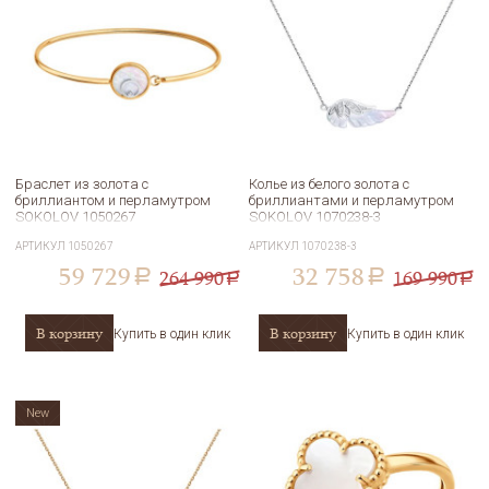
Браслет из золота с
Колье из белого золота с
бриллиантом и перламутром
бриллиантами и перламутром
SOKOLOV 1050267
SOKOLOV 1070238-3
АРТИКУЛ
1050267
АРТИКУЛ
1070238-3
59 729
32 758
264 990
169 990
a
a
a
a
В корзину
В корзину
Купить в один клик
Купить в один клик
New