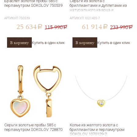
Браслет золотой пробы 585 с
Серьги из золота с
перламутром SOKOLOV 750539
бриллиантами и дуплетами из
натурального кварца и
перламутра SOKOLOV 1021435-7
АРТИКУЛ
750539
АРТИКУЛ
1021435-7
25 634
61 914
115 990
233 990
a
a
a
a
В корзину
В корзину
Купить в один клик
Купить в один клик
Серьги золотые пробы 585 с
Колье из желтого золота с
перламутром SOKOLOV 728870
бриллиантом и перламутром
SOKOLOV 1070129-2