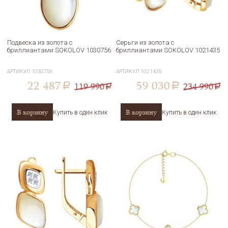
Подвеска из золота с
Серьги из золота с
бриллиантами SOKOLOV 1030756
бриллиантами SOKOLOV 1021435
АРТИКУЛ
1030756
АРТИКУЛ
1021435
22 487
59 030
119 990
234 990
a
a
a
a
В корзину
В корзину
Купить в один клик
Купить в один клик