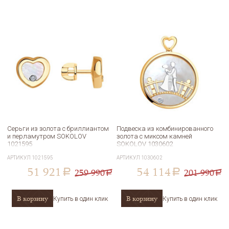
Серьги из золота с бриллиантом
Подвеска из комбинированного
и перламутром SOKOLOV
золота с миксом камней
1021595
SOKOLOV 1030602
АРТИКУЛ
1021595
АРТИКУЛ
1030602
51 921
54 114
259 990
201 990
a
a
a
a
В корзину
В корзину
Купить в один клик
Купить в один клик