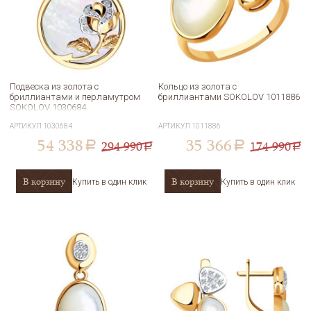
Подвеска из золота с
Кольцо из золота с
бриллиантами и перламутром
бриллиантами SOKOLOV 1011886
SOKOLOV 1030684
АРТИКУЛ
1030684
АРТИКУЛ
1011886
54 338
35 366
294 990
174 990
a
a
a
a
В корзину
В корзину
Купить в один клик
Купить в один клик