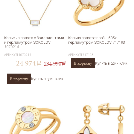
Колье из золота с бриллиантами
Кольцо золотое пробы 585 с
и перламутром SOKOLOV
перламутром SOKOLOV 717193
1070214
АРТИКУЛ
1070214
АРТИКУЛ
717193
24 974
134 990
В корзину
a
Купить в один клик
a
В корзину
Купить в один клик