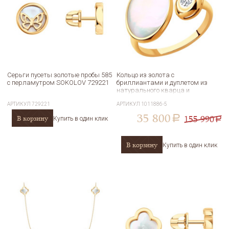
Серьги пусеты золотые пробы 585
Кольцо из золота с
с перламутром SOKOLOV 729221
бриллиантами и дуплетом из
натурального кварца и
перламутра SOKOLOV 1011886-5
АРТИКУЛ
729221
АРТИКУЛ
1011886-5
35 800
155 990
В корзину
a
Купить в один клик
a
В корзину
Купить в один клик