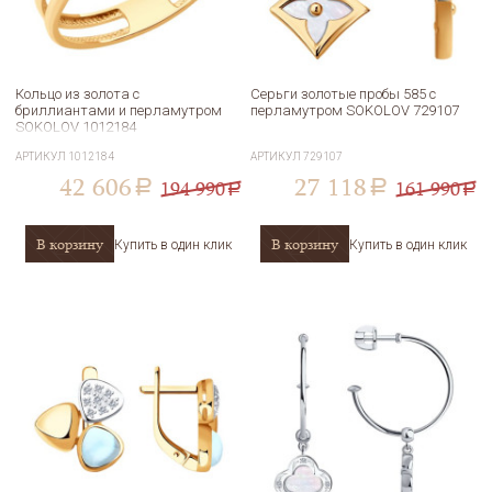
Кольцо из золота с
Серьги золотые пробы 585 с
бриллиантами и перламутром
перламутром SOKOLOV 729107
SOKOLOV 1012184
АРТИКУЛ
1012184
АРТИКУЛ
729107
42 606
27 118
194 990
161 990
a
a
a
a
В корзину
В корзину
Купить в один клик
Купить в один клик