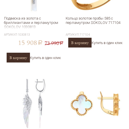
Подвеска из золота с
Кольцо золотое пробы 585 с
бриллиантами и перламутром
перламутром SOKOLOV 717104
SOKOLOV 1030813
АРТИКУЛ
1030813
АРТИКУЛ
717104
15 908
73 990
В корзину
a
Купить в один клик
a
В корзину
Купить в один клик