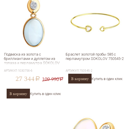
Подвеска из золота с
Браслет золотой пробы 585 с
бриллиантами и дуплетом из
перламутром SOKOLOV 750545-2
топаза и перламутра SOKOLOV
1030756-6
АРТИКУЛ
1030756-6
АРТИКУЛ
750545-2
27 344
109 990
В корзину
a
Купить в один клик
a
В корзину
Купить в один клик