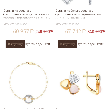
Серьги из золота с
Серьги из белого золота с
бриллиантами и дуплетами из
бриллиантами и перламутром
топаза и перламутра SOKOLOV
SOKOLOV 1021612-3
1021435-6
АРТИКУЛ
1021435-6
АРТИКУЛ
1021612-3
60 957
67 742
245 990
319 990
a
a
a
a
В корзину
В корзину
Купить в один клик
Купить в один клик