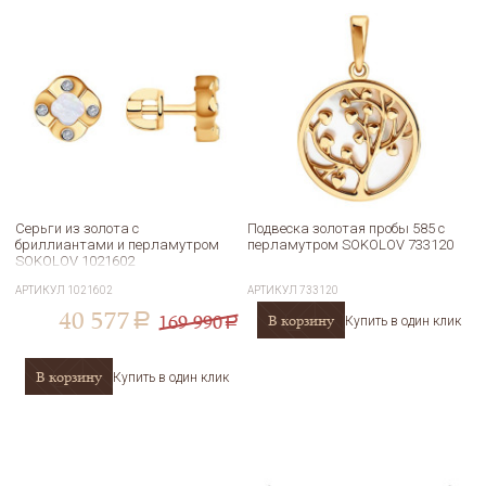
Серьги из золота с
Подвеска золотая пробы 585 с
бриллиантами и перламутром
перламутром SOKOLOV 733120
SOKOLOV 1021602
АРТИКУЛ
1021602
АРТИКУЛ
733120
40 577
169 990
В корзину
a
Купить в один клик
a
В корзину
Купить в один клик