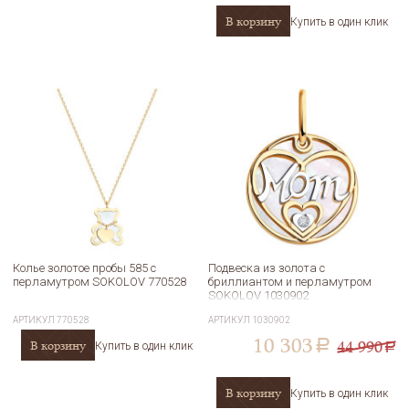
В корзину
Купить в один клик
Колье золотое пробы 585 с
Подвеска из золота с
перламутром SOKOLOV 770528
бриллиантом и перламутром
SOKOLOV 1030902
АРТИКУЛ
770528
АРТИКУЛ
1030902
10 303
44 990
В корзину
a
Купить в один клик
a
В корзину
Купить в один клик