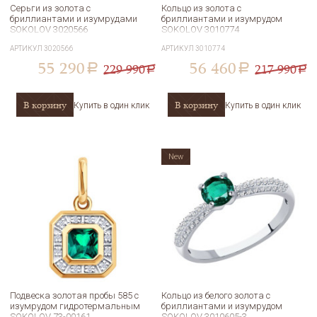
Серьги из золота с
Кольцо из золота с
бриллиантами и изумрудами
бриллиантами и изумрудом
SOKOLOV 3020566
SOKOLOV 3010774
АРТИКУЛ
3020566
АРТИКУЛ
3010774
55 290
56 460
229 990
217 990
a
a
a
a
В корзину
В корзину
Купить в один клик
Купить в один клик
New
Подвеска золотая пробы 585 с
Кольцо из белого золота с
изумрудом гидротермальным
бриллиантами и изумрудом
SOKOLOV 73-00161
SOKOLOV 3010605-3