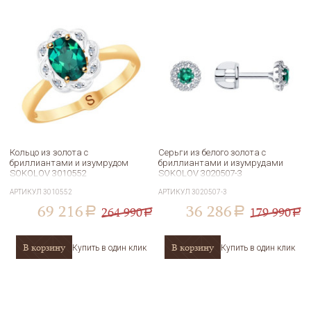
Кольцо из золота с
Серьги из белого золота с
бриллиантами и изумрудом
бриллиантами и изумрудами
SOKOLOV 3010552
SOKOLOV 3020507-3
АРТИКУЛ
3010552
АРТИКУЛ
3020507-3
69 216
36 286
264 990
179 990
a
a
a
a
В корзину
В корзину
Купить в один клик
Купить в один клик