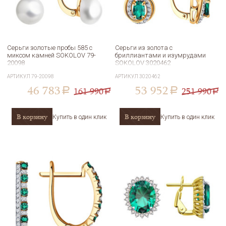
Серьги золотые пробы 585 с
Серьги из золота с
миксом камней SOKOLOV 79-
бриллиантами и изумрудами
20098
SOKOLOV 3020462
АРТИКУЛ
79-20098
АРТИКУЛ
3020462
46 783
53 952
161 990
251 990
a
a
a
a
В корзину
В корзину
Купить в один клик
Купить в один клик