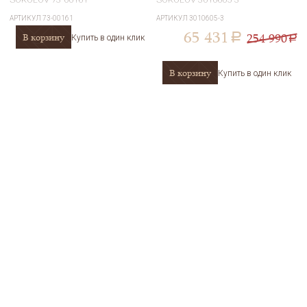
АРТИКУЛ
73-00161
АРТИКУЛ
3010605-3
65 431
254 990
В корзину
a
Купить в один клик
a
В корзину
Купить в один клик
Браслет из золота с
Серьги из белого золота с
бриллиантами и изумрудами
бриллиантами и изумрудами
SOKOLOV 3050036
SOKOLOV 3020401-3
АРТИКУЛ
3050036
АРТИКУЛ
3020401-3