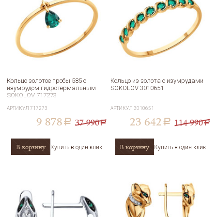
Кольцо золотое пробы 585 с
Кольцо из золота с изумрудами
изумрудом гидротермальным
SOKOLOV 3010651
SOKOLOV 717273
АРТИКУЛ
717273
АРТИКУЛ
3010651
9 878
23 642
37 990
114 990
a
a
a
a
В корзину
В корзину
Купить в один клик
Купить в один клик