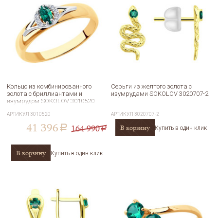
Кольцо из комбинированного
Серьги из желтого золота с
золота с бриллиантами и
изумрудами SOKOLOV 3020707-2
изумрудом SOKOLOV 3010520
АРТИКУЛ
3010520
АРТИКУЛ
3020707-2
41 396
164 990
В корзину
a
Купить в один клик
a
В корзину
Купить в один клик