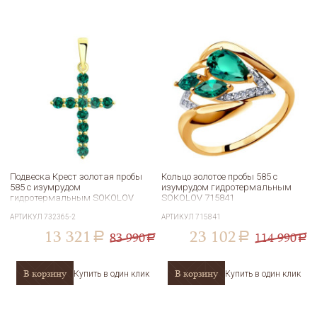
Подвеска Крест золотая пробы
Кольцо золотое пробы 585 с
585 с изумрудом
изумрудом гидротермальным
гидротермальным SOKOLOV
SOKOLOV 715841
732365-2
АРТИКУЛ
732365-2
АРТИКУЛ
715841
13 321
23 102
83 990
114 990
a
a
a
a
В корзину
В корзину
Купить в один клик
Купить в один клик