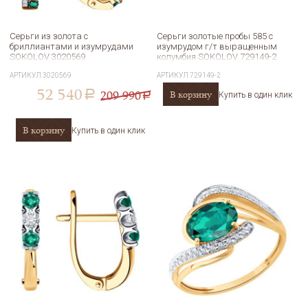
Серьги из золота с
Серьги золотые пробы 585 с
бриллиантами и изумрудами
изумрудом г/т выращенным
SOKOLOV 3020569
колумбия SOKOLOV 729149-2
АРТИКУЛ
3020569
АРТИКУЛ
729149-2
52 540
209 990
В корзину
a
Купить в один клик
a
В корзину
Купить в один клик