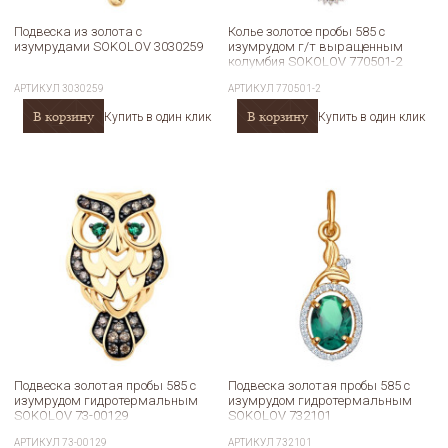
Подвеска из золота с
Колье золотое пробы 585 с
изумрудами SOKOLOV 3030259
изумрудом г/т выращенным
колумбия SOKOLOV 770501-2
АРТИКУЛ
3030259
АРТИКУЛ
770501-2
В корзину
В корзину
Купить в один клик
Купить в один клик
Подвеска золотая пробы 585 с
Подвеска золотая пробы 585 с
изумрудом гидротермальным
изумрудом гидротермальным
SOKOLOV 73-00129
SOKOLOV 732101
АРТИКУЛ
73-00129
АРТИКУЛ
732101