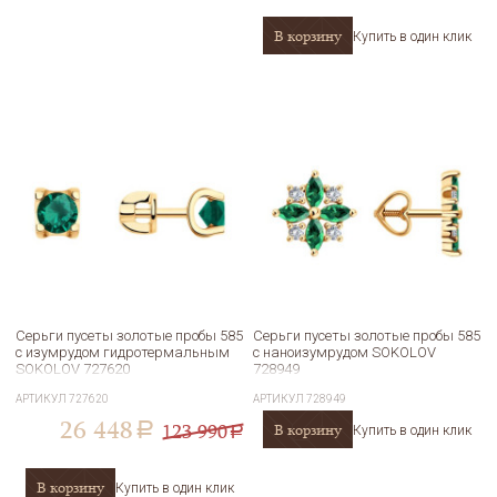
В корзину
Купить в один клик
Серьги пусеты золотые пробы 585
Серьги пусеты золотые пробы 585
с изумрудом гидротермальным
с наноизумрудом SOKOLOV
SOKOLOV 727620
728949
АРТИКУЛ
727620
АРТИКУЛ
728949
26 448
123 990
В корзину
a
Купить в один клик
a
В корзину
Купить в один клик