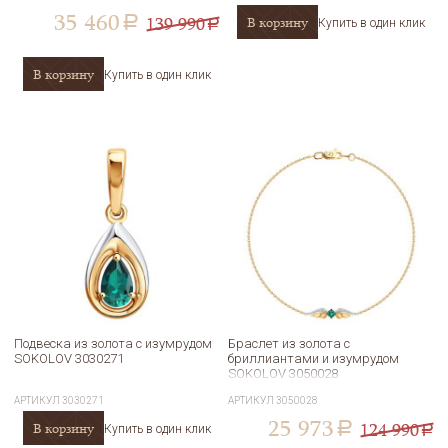
35 460
139 990
В корзину
a
Купить в один клик
a
В корзину
Купить в один клик
Подвеска из золота с изумрудом
Браслет из золота с
SOKOLOV 3030271
бриллиантами и изумрудом
SOKOLOV 3050028
АРТИКУЛ
3030271
АРТИКУЛ
3050028
25 973
124 990
В корзину
a
Купить в один клик
a