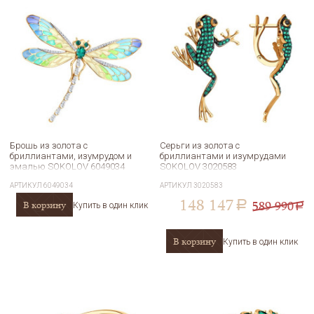
Брошь из золота с
Серьги из золота с
бриллиантами, изумрудом и
бриллиантами и изумрудами
эмалью SOKOLOV 6049034
SOKOLOV 3020583
АРТИКУЛ
6049034
АРТИКУЛ
3020583
148 147
589 990
В корзину
a
Купить в один клик
a
В корзину
Купить в один клик