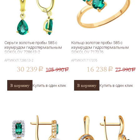
Серьги золотые пробы 585 с
Кольцо золотое пробы 585 с
изумрудом гидротермальным
изумрудом гидротермальным
SOKOLOV 728613-2
SOKOLOV 717376
АРТИКУЛ
728613-2
АРТИКУЛ
717376
30 239
16 238
105 990
77 990
a
a
a
a
В корзину
В корзину
Купить в один клик
Купить в один клик