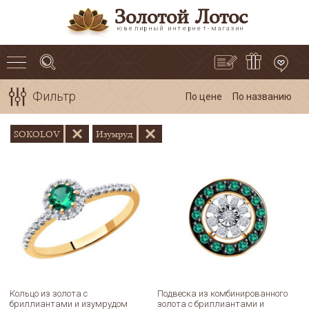
Золотой Лотос
ювелирный интернет-магазин
Фильтр
По цене
По названию
SOKOLOV
Изумруд
Кольцо из золота с
Подвеска из комбинированного
бриллиантами и изумрудом
золота с бриллиантами и