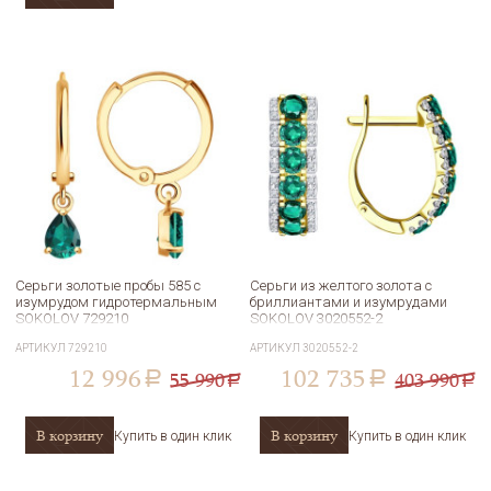
Серьги золотые пробы 585 с
Серьги из желтого золота с
изумрудом гидротермальным
бриллиантами и изумрудами
SOKOLOV 729210
SOKOLOV 3020552-2
АРТИКУЛ
729210
АРТИКУЛ
3020552-2
12 996
102 735
55 990
403 990
a
a
a
a
В корзину
В корзину
Купить в один клик
Купить в один клик