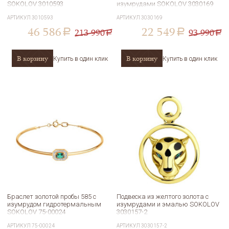
SOKOLOV 3010593
изумрудами SOKOLOV 3030169
АРТИКУЛ
3010593
АРТИКУЛ
3030169
46 586
22 549
213 990
93 990
a
a
a
a
В корзину
В корзину
Купить в один клик
Купить в один клик
Браслет золотой пробы 585 с
Подвеска из желтого золота с
изумрудом гидротермальным
изумрудами и эмалью SOKOLOV
SOKOLOV 75-00024
3030157-2
АРТИКУЛ
75-00024
АРТИКУЛ
3030157-2