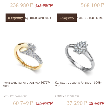
238 980
568 100
485 730
a
a
a
В корзину
В корзину
Купить в один клик
Купить в один клик
Кольцо из золота Алькор 16767-
Кольцо из золота Алькор 16298-
300
200
АРТИКУЛ
16767-300
АРТИКУЛ
16298-200
60 749
37 290
126 770
75 685
a
a
a
a