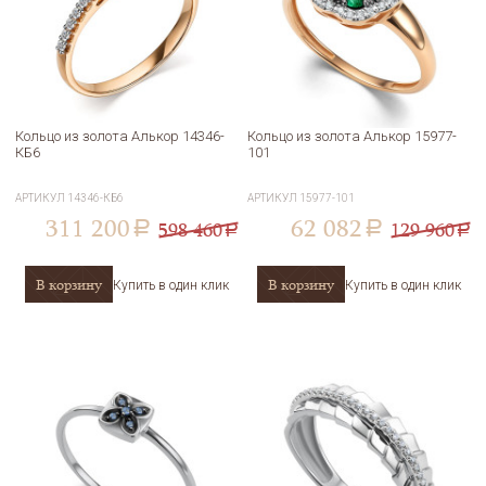
Кольцо из золота Алькор 14346-
Кольцо из золота Алькор 15977-
КБ6
101
АРТИКУЛ
14346-КБ6
АРТИКУЛ
15977-101
311 200
62 082
598 460
129 960
a
a
a
a
В корзину
В корзину
Купить в один клик
Купить в один клик