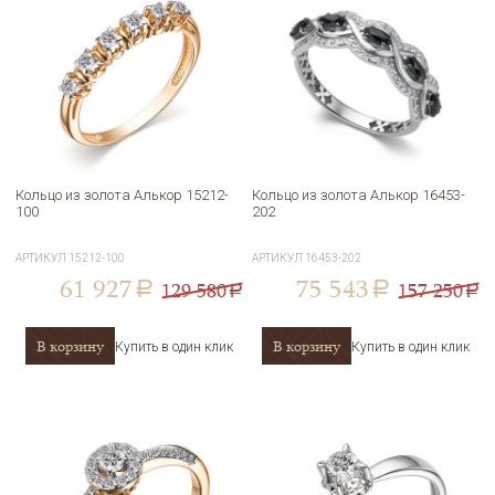
Кольцо из золота Алькор 15212-
Кольцо из золота Алькор 16453-
100
202
АРТИКУЛ
15212-100
АРТИКУЛ
16453-202
61 927
75 543
129 580
157 250
a
a
a
a
В корзину
В корзину
Купить в один клик
Купить в один клик