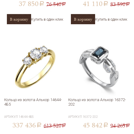
37 850
41 110
76 540
83 590
a
a
a
a
В корзину
В корзину
Купить в один клик
Купить в один клик
Кольцо из золота Алькор 14644-
Кольцо из золота Алькор 16372-
4Б5
202
АРТИКУЛ
14644-4Б5
АРТИКУЛ
16372-202
337 436
45 842
613 520
94 265
a
a
a
a