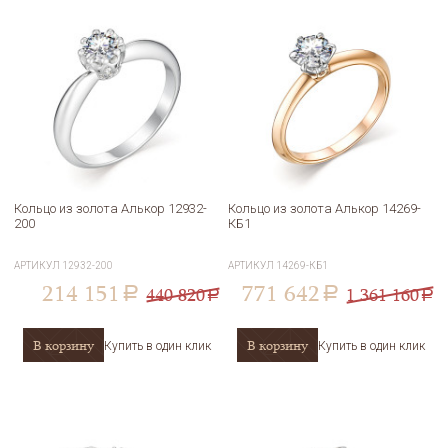
Кольцо из золота Алькор 12932-
Кольцо из золота Алькор 14269-
200
КБ1
АРТИКУЛ
12932-200
АРТИКУЛ
14269-КБ1
214 151
771 642
440 820
1 361 160
a
a
a
a
В корзину
В корзину
Купить в один клик
Купить в один клик