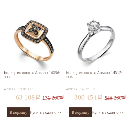
Кольцо из золота Алькор 16096-
Кольцо из золота Алькор 14312-
117
5П6
АРТИКУЛ
16096-117
АРТИКУЛ
14312-5П6
63 108
300 454
131 200
546 280
a
a
a
a
В корзину
В корзину
Купить в один клик
Купить в один клик