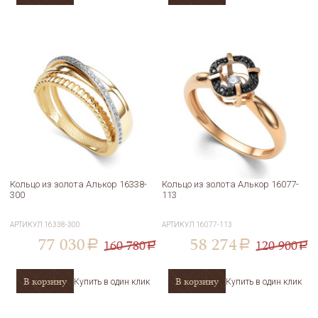
Кольцо из золота Алькор 16338-
Кольцо из золота Алькор 16077-
300
113
АРТИКУЛ
16338-300
АРТИКУЛ
16077-113
77 030
58 274
160 780
120 900
a
a
a
a
В корзину
В корзину
Купить в один клик
Купить в один клик