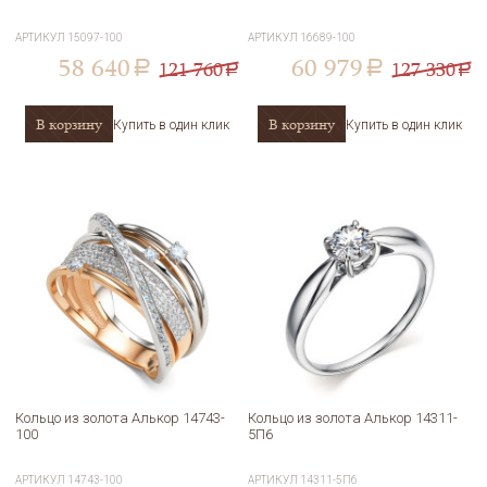
АРТИКУЛ
15097-100
АРТИКУЛ
16689-100
58 640
60 979
121 760
127 330
a
a
a
a
В корзину
В корзину
Купить в один клик
Купить в один клик
Кольцо из золота Алькор 14743-
Кольцо из золота Алькор 14311-
100
5П6
АРТИКУЛ
14743-100
АРТИКУЛ
14311-5П6