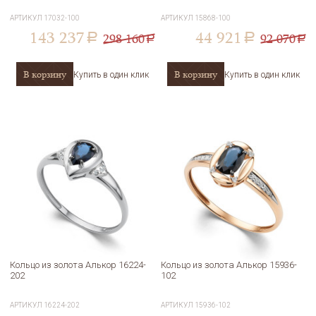
АРТИКУЛ
17032-100
АРТИКУЛ
15868-100
143 237
44 921
298 160
92 070
a
a
a
a
В корзину
В корзину
Купить в один клик
Купить в один клик
Кольцо из золота Алькор 16224-
Кольцо из золота Алькор 15936-
202
102
АРТИКУЛ
16224-202
АРТИКУЛ
15936-102