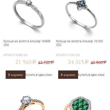
Кольцо из золота Алькор 16468-
Кольцо из золота Алькор 16100-
200
202
АРТИКУЛ
16468-200
АРТИКУЛ
16100-202
21 563
24 315
43 720
49 560
a
a
a
a
В корзину
В корзину
Купить в один клик
Купить в один клик