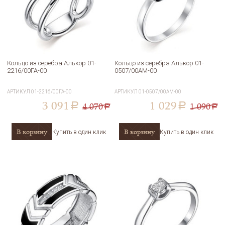
Кольцо из серебра Алькор 01-
Кольцо из серебра Алькор 01-
2216/00ГА-00
0507/00АМ-00
АРТИКУЛ
01-2216/00ГА-00
АРТИКУЛ
01-0507/00АМ-00
3 091
1 029
4 070
1 090
a
a
a
a
В корзину
В корзину
Купить в один клик
Купить в один клик