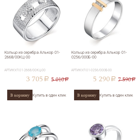
Кольцо из серебра Алькор 01-
Кольцо из серебра Алькор 01-
2668/00КЦ-00
0256/000Б-00
АРТИКУЛ
01-2668/00КЦ-00
АРТИКУЛ
01-0256/000Б-00
3 705
5 290
5 010
7 590
a
a
a
a
В корзину
В корзину
Купить в один клик
Купить в один клик