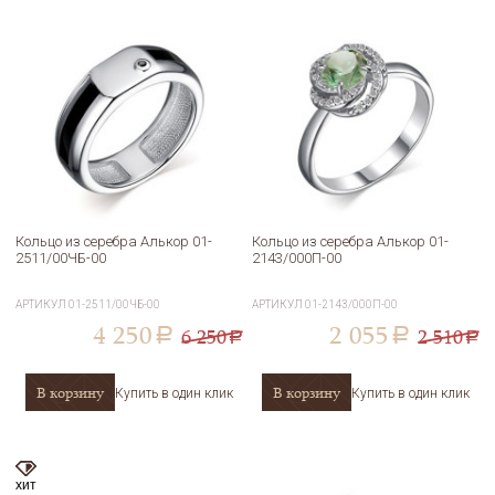
Кольцо из серебра Алькор 01-
Кольцо из серебра Алькор 01-
2511/00ЧБ-00
2143/000П-00
АРТИКУЛ
01-2511/00ЧБ-00
АРТИКУЛ
01-2143/000П-00
4 250
2 055
6 250
2 510
a
a
a
a
В корзину
В корзину
Купить в один клик
Купить в один клик
хит