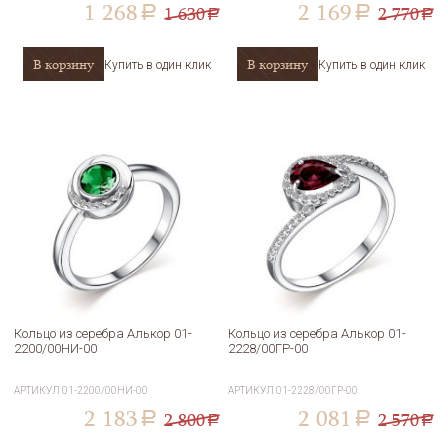
1 268
2 169
1 630
2 770
a
a
a
a
В корзину
В корзину
Купить в один клик
Купить в один клик
Кольцо из серебра Алькор 01-
Кольцо из серебра Алькор 01-
2200/00НИ-00
2228/00ГР-00
АРТИКУЛ
01-2200/00НИ-00
АРТИКУЛ
01-2228/00ГР-00
2 183
2 081
2 800
2 570
a
a
a
a