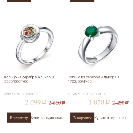
Кольцо из серебра Алькор 01-
Кольцо из серебра Алькор 01-
2200/00СТ-00
1702/00АГ-00
АРТИКУЛ
01-2200/00СТ-00
АРТИКУЛ
01-1702/00АГ-00
2 099
1 878
2 610
2 450
a
a
a
a
В корзину
В корзину
Купить в один клик
Купить в один клик