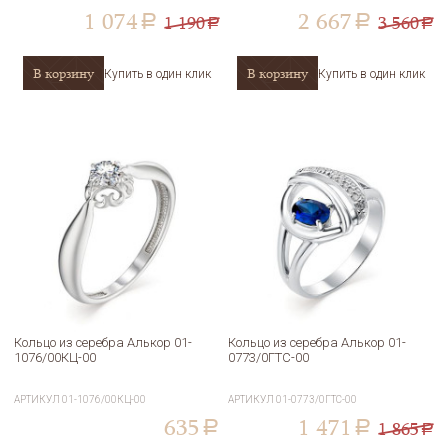
1 074
2 667
1 190
3 560
a
a
a
a
В корзину
В корзину
Купить в один клик
Купить в один клик
Кольцо из серебра Алькор 01-
Кольцо из серебра Алькор 01-
1076/00КЦ-00
0773/0ГТС-00
АРТИКУЛ
01-1076/00КЦ-00
АРТИКУЛ
01-0773/0ГТС-00
635
1 471
1 865
a
a
a