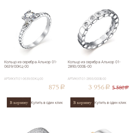
Кольцо из серебра Алькор 01-
Кольцо из серебра Алькор 01-
0639/00КЦ-00
2893/000Б-00
АРТИКУЛ
01-0639/00КЦ-00
АРТИКУЛ
01-2893/000Б-00
875
3 956
5 580
a
a
a
В корзину
В корзину
Купить в один клик
Купить в один клик