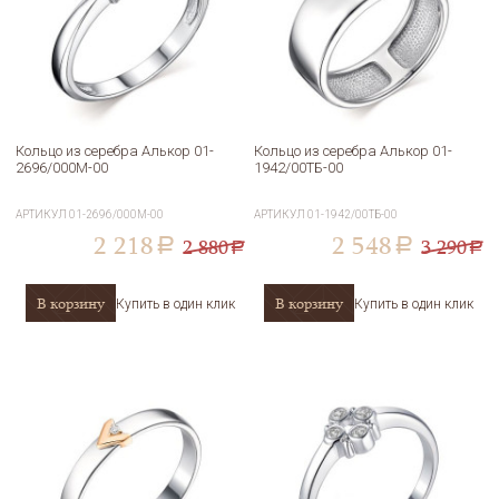
Кольцо из серебра Алькор 01-
Кольцо из серебра Алькор 01-
2696/000М-00
1942/00ТБ-00
АРТИКУЛ
01-2696/000М-00
АРТИКУЛ
01-1942/00ТБ-00
2 218
2 548
2 880
3 290
a
a
a
a
В корзину
В корзину
Купить в один клик
Купить в один клик