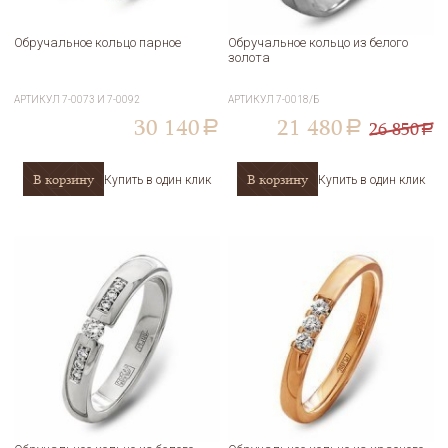
Обручальное кольцо парное
Обручальное кольцо из белого
золота
АРТИКУЛ
7-0073 И 7-0092
АРТИКУЛ
7-0018/Б
30 140
21 480
26 850
a
a
a
В корзину
В корзину
Купить в один клик
Купить в один клик