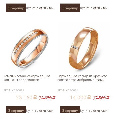
В корзину
В корзину
Купить в один клик
Купить в один клик
Комбинированное обручальное
Обручальное кольцо из красного
кольцо 11 бриллиантов
золота с тремя бриллиантами
АРТИКУЛ
7-0095
АРТИКУЛ
7-0091
23 160
14 000
28 950
17 500
a
a
a
a
В корзину
В корзину
Купить в один клик
Купить в один клик