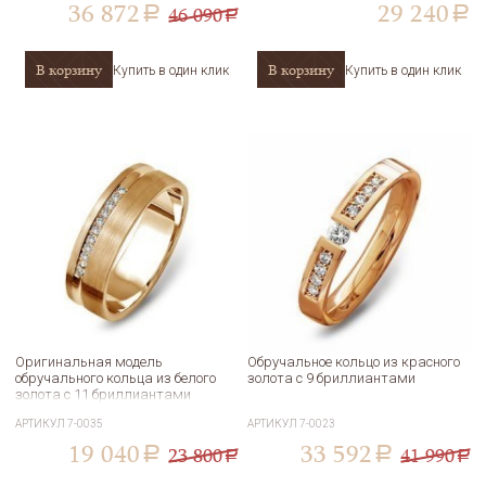
36 872
29 240
46 090
a
a
a
В корзину
В корзину
Купить в один клик
Купить в один клик
Оригинальная модель
Обручальное кольцо из красного
обручального кольца из белого
золота с 9 бриллиантами
золота с 11 бриллиантами
АРТИКУЛ
7-0035
АРТИКУЛ
7-0023
19 040
33 592
23 800
41 990
a
a
a
a