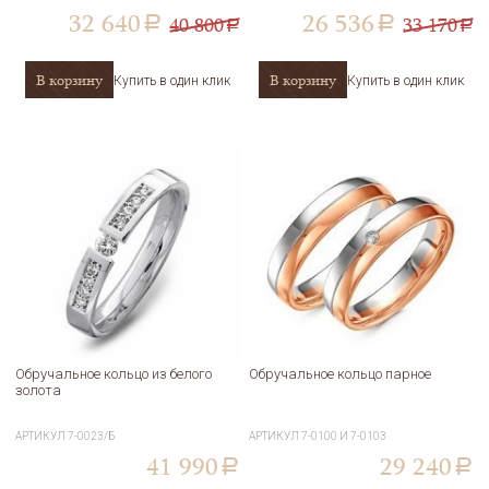
32 640
26 536
40 800
33 170
a
a
a
a
В корзину
В корзину
Купить в один клик
Купить в один клик
Обручальное кольцо из белого
Обручальное кольцо парное
золота
АРТИКУЛ
7-0023/Б
АРТИКУЛ
7-0100 И 7-0103
41 990
29 240
a
a