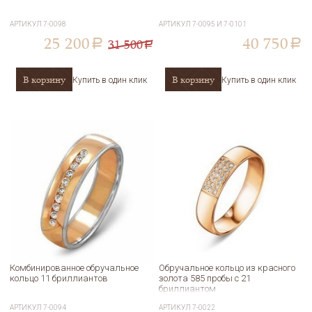
АРТИКУЛ
7-0098
АРТИКУЛ
7-0095 И 7-0101
25 200
40 750
31 500
a
a
a
В корзину
В корзину
Купить в один клик
Купить в один клик
Комбинированное обручальное
Обручальное кольцо из красного
кольцо 11 бриллиантов
золота 585 пробы с 21
бриллиантом
АРТИКУЛ
7-0094
АРТИКУЛ
7-0022