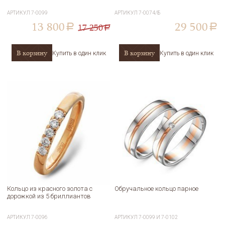
АРТИКУЛ
7-0099
АРТИКУЛ
7-0074/Б
13 800
29 500
17 250
a
a
a
В корзину
В корзину
Купить в один клик
Купить в один клик
Кольцо из красного золота с
Обручальное кольцо парное
дорожкой из 5 бриллиантов
АРТИКУЛ
7-0096
АРТИКУЛ
7-0099 И 7-0102