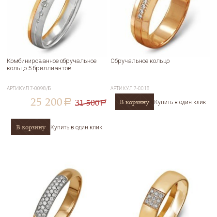
Комбинированное обручальное
Обручальное кольцо
кольцо 5 бриллиантов
АРТИКУЛ
7-0098/Б
АРТИКУЛ
7-0018
25 200
31 500
В корзину
a
Купить в один клик
a
В корзину
Купить в один клик