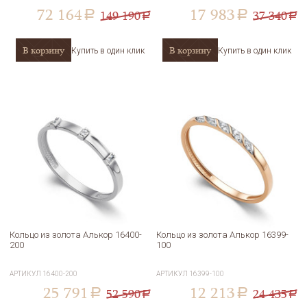
72 164
17 983
149 190
37 340
a
a
a
a
В корзину
В корзину
Купить в один клик
Купить в один клик
Кольцо из золота Алькор 16400-
Кольцо из золота Алькор 16399-
200
100
АРТИКУЛ
16400-200
АРТИКУЛ
16399-100
25 791
12 213
52 590
24 435
a
a
a
a