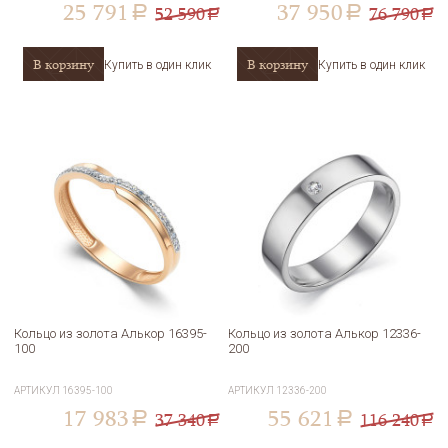
25 791
37 950
52 590
76 790
a
a
a
a
В корзину
В корзину
Купить в один клик
Купить в один клик
Кольцо из золота Алькор 16395-
Кольцо из золота Алькор 12336-
100
200
АРТИКУЛ
16395-100
АРТИКУЛ
12336-200
17 983
55 621
37 340
116 240
a
a
a
a