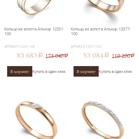
Кольцо из золота Алькор 12231-
Кольцо из золота Алькор 12377-
100
100
АРТИКУЛ
12231-100
АРТИКУЛ
12377-100
83 683
53 084
173 040
110 200
a
a
a
a
В корзину
В корзину
Купить в один клик
Купить в один клик