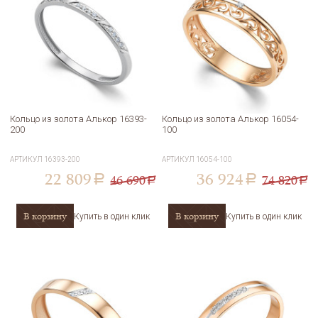
Кольцо из золота Алькор 16393-
Кольцо из золота Алькор 16054-
200
100
АРТИКУЛ
16393-200
АРТИКУЛ
16054-100
22 809
36 924
46 690
74 820
a
a
a
a
В корзину
В корзину
Купить в один клик
Купить в один клик