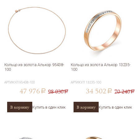
Кольцо из золота Алькор 95438-
Кольцо из золота Алькор 13235-
100
100
АРТИКУЛ
95438-100
АРТИКУЛ
13235-100
47 976
34 502
98 030
70 240
a
a
a
a
В корзину
В корзину
Купить в один клик
Купить в один клик