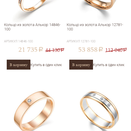
Кольцо из золота Алькор 14846-
Кольцо из золота Алькор 12781-
100
100
АРТИКУЛ
14846-100
АРТИКУЛ
12781-100
21 735
53 858
44 130
112 040
a
a
a
a
В корзину
В корзину
Купить в один клик
Купить в один клик