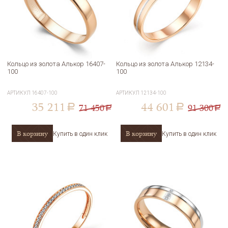
Кольцо из золота Алькор 16407-
Кольцо из золота Алькор 12134-
100
100
АРТИКУЛ
16407-100
АРТИКУЛ
12134-100
35 211
44 601
71 450
91 300
a
a
a
a
В корзину
В корзину
Купить в один клик
Купить в один клик