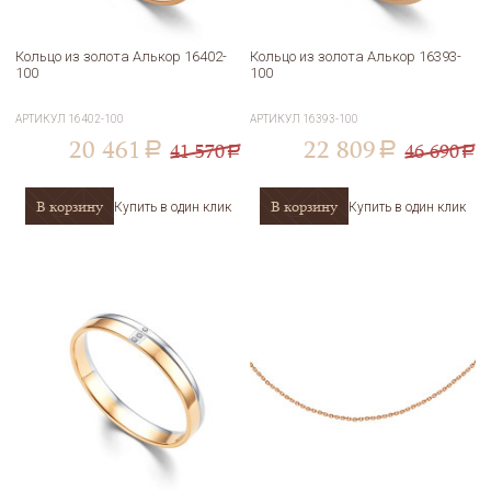
Кольцо из золота Алькор 16402-
Кольцо из золота Алькор 16393-
100
100
АРТИКУЛ
16402-100
АРТИКУЛ
16393-100
20 461
22 809
41 570
46 690
a
a
a
a
В корзину
В корзину
Купить в один клик
Купить в один клик