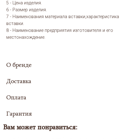
5 - Цена изделия.
6 - Размер изделия.
7 - Наименования материала вставки,характеристика
вставки.
8 - Наименование предприятия изготовителя и его
местонахождение.
О бренде
Доставка
Оплата
Сумма заказа составила
5000 рублей или
более - доставка
для Вас организуется
Гарантия
Выбери свой вариант оплаты заказа:
совершенно
БЕСПЛАТНО
в любой регион
Российской Федерации.
Вам может понравиться:
Также доставка осуществляется в страны
ЦЕНА В КАРТОЧКЕ ТОВАРА УКАЗАНА ПРИ СПОСОБЕ - ОНЛАЙН