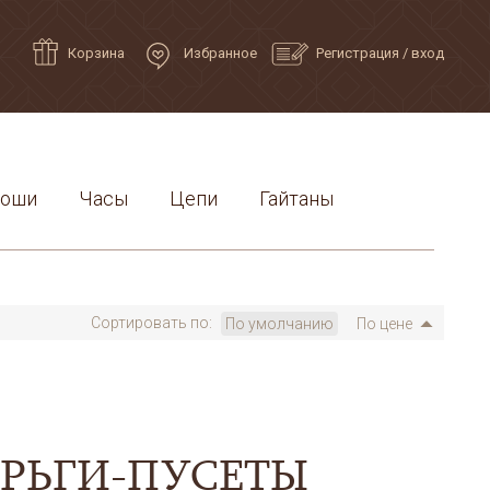
Корзина
Избранное
Регистрация
/
вход
роши
Часы
Цепи
Гайтаны
Сортировать по:
По умолчанию
По цене
ЕРЬГИ-ПУСЕТЫ