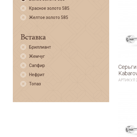
Красное золото 585
Желтое золото 585
Вставка
Бриллиант
Жемчуг
Сапфир
Серьги
Kabaro
Нефрит
АРТИКУЛ
Топаз