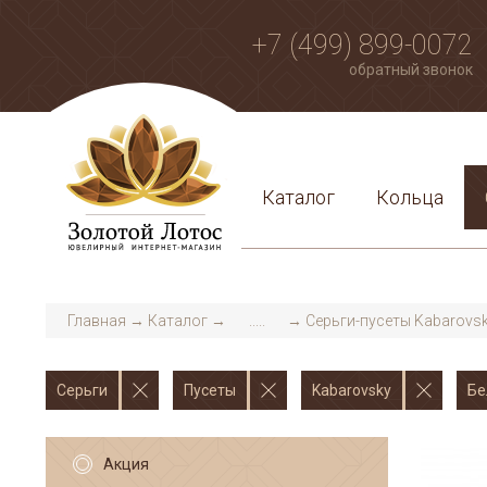
+7 (499) 899-0072
обратный звонок
Каталог
Кольца
Главная
→
Каталог
→
.....
→
Серьги-пусеты Kabarovsk
Серьги
Пусеты
Kabarovsky
Бе
Акция