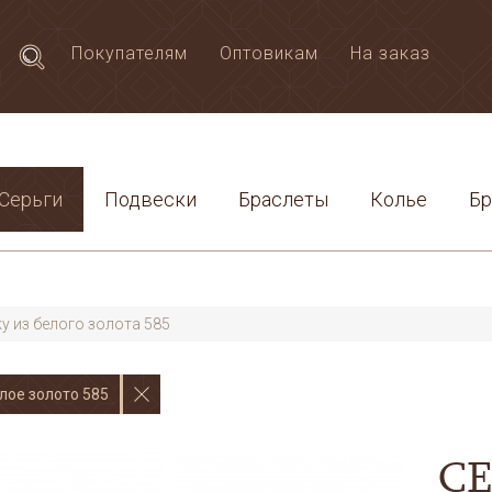
Покупателям
Оптовикам
На заказ
Серьги
Подвески
Браслеты
Колье
Б
y из белого золота 585
лое золото 585
С