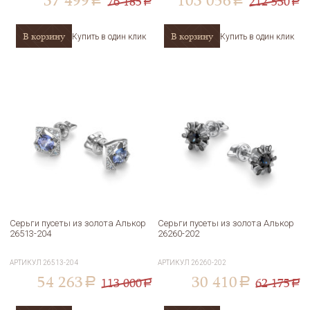
37 499
103 056
76 185
212 530
a
a
a
a
В корзину
В корзину
Купить в один клик
Купить в один клик
Серьги пусеты из золота Алькор
Серьги пусеты из золота Алькор
26513-204
26260-202
АРТИКУЛ
26513-204
АРТИКУЛ
26260-202
54 263
30 410
113 000
62 175
a
a
a
a