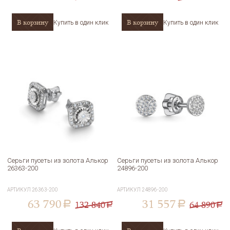
В корзину
В корзину
Купить в один клик
Купить в один клик
Серьги пусеты из золота Алькор
Серьги пусеты из золота Алькор
26363-200
24896-200
АРТИКУЛ
26363-200
АРТИКУЛ
24896-200
63 790
31 557
132 840
64 890
a
a
a
a