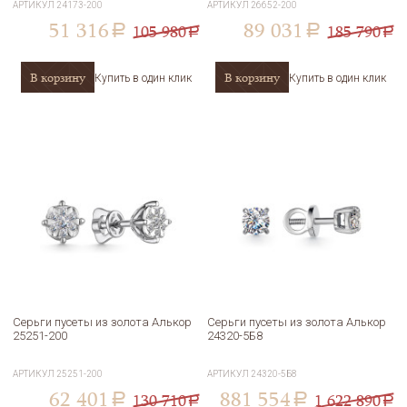
АРТИКУЛ
24173-200
АРТИКУЛ
26652-200
51 316
89 031
105 980
185 790
a
a
a
a
В корзину
В корзину
Купить в один клик
Купить в один клик
Серьги пусеты из золота Алькор
Серьги пусеты из золота Алькор
25251-200
24320-5Б8
АРТИКУЛ
25251-200
АРТИКУЛ
24320-5Б8
62 401
881 554
130 710
1 622 890
a
a
a
a