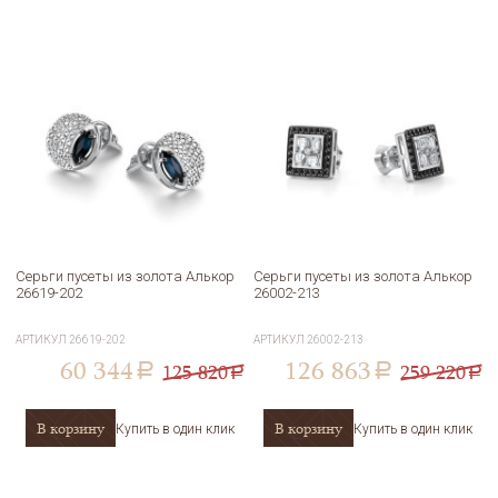
Серьги пусеты из золота Алькор
Серьги пусеты из золота Алькор
26619-202
26002-213
АРТИКУЛ
26619-202
АРТИКУЛ
26002-213
60 344
126 863
125 820
259 220
a
a
a
a
В корзину
В корзину
Купить в один клик
Купить в один клик