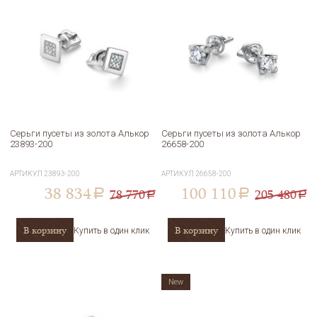
Серьги пусеты из золота Алькор
Серьги пусеты из золота Алькор
23893-200
26658-200
АРТИКУЛ
23893-200
АРТИКУЛ
26658-200
38 834
100 110
78 770
205 480
a
a
a
a
В корзину
В корзину
Купить в один клик
Купить в один клик
New