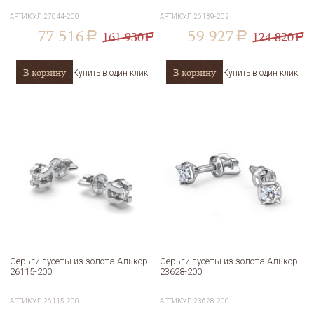
АРТИКУЛ
27044-200
АРТИКУЛ
26139-202
77 516
59 927
161 930
124 820
a
a
a
a
В корзину
В корзину
Купить в один клик
Купить в один клик
Серьги пусеты из золота Алькор
Серьги пусеты из золота Алькор
26115-200
23628-200
АРТИКУЛ
26115-200
АРТИКУЛ
23628-200