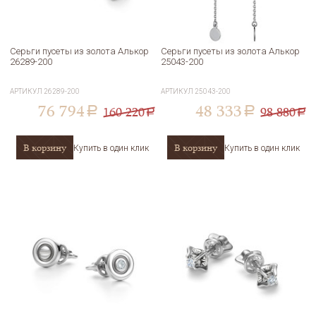
Серьги пусеты из золота Алькор
Серьги пусеты из золота Алькор
26289-200
25043-200
АРТИКУЛ
26289-200
АРТИКУЛ
25043-200
76 794
48 333
160 220
98 880
a
a
a
a
В корзину
В корзину
Купить в один клик
Купить в один клик