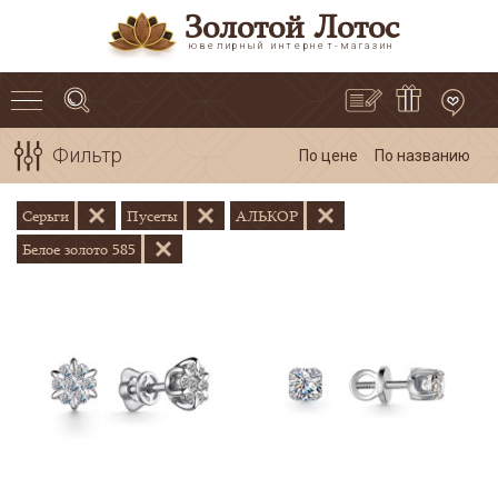
Золотой Лотос
ювелирный интернет-магазин
Фильтр
По цене
По названию
Серьги
Пусеты
АЛЬКОР
Белое золото 585