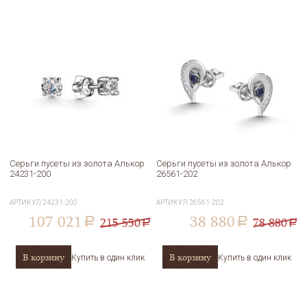
Серьги пусеты из золота Алькор
Серьги пусеты из золота Алькор
24231-200
26561-202
АРТИКУЛ
24231-200
АРТИКУЛ
26561-202
107 021
38 880
215 550
78 880
a
a
a
a
В корзину
В корзину
Купить в один клик
Купить в один клик