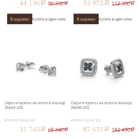
44 136
53 972
90 330
112 300
a
a
a
a
В корзину
В корзину
Купить в один клик
Купить в один клик
Серьги пусеты из золота Алькор
Серьги пусеты из золота Алькор
26642-200
26096-202
АРТИКУЛ
26642-200
АРТИКУЛ
26096-202
31 743
87 631
65 340
182 450
a
a
a
a