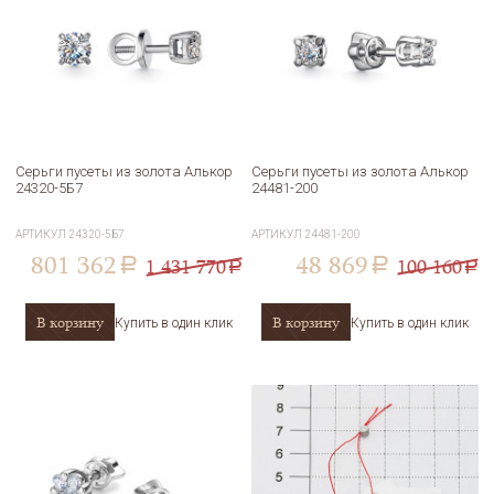
Серьги пусеты из золота Алькор
Серьги пусеты из золота Алькор
24320-5Б7
24481-200
АРТИКУЛ
24320-5Б7
АРТИКУЛ
24481-200
801 362
48 869
1 431 770
100 160
a
a
a
a
В корзину
В корзину
Купить в один клик
Купить в один клик