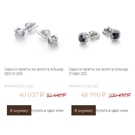
Серьги пусеты из золота Алькор
Серьги пусеты из золота Алькор
23315-200
21063-202
АРТИКУЛ
23315-200
АРТИКУЛ
21063-202
40 037
48 990
81 640
100 450
a
a
a
a
В корзину
В корзину
Купить в один клик
Купить в один клик