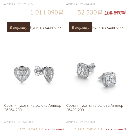
АРТИКУЛ
26525-2Б5
АРТИКУЛ
26934-200
1 014 090
52 530
108 870
a
a
a
В корзину
В корзину
Купить в один клик
Купить в один клик
Серьги пусеты из золота Алькор
Серьги пусеты из золота Алькор
25254-200
26429-200
АРТИКУЛ
25254-200
АРТИКУЛ
26429-200