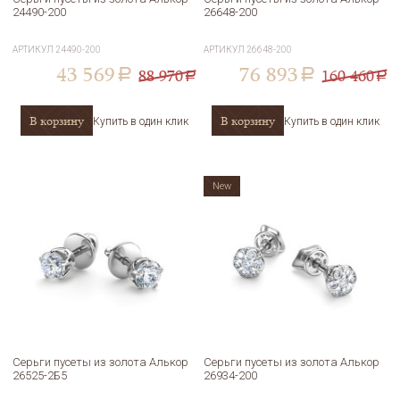
24490-200
26648-200
АРТИКУЛ
24490-200
АРТИКУЛ
26648-200
43 569
76 893
88 970
160 460
a
a
a
a
В корзину
В корзину
Купить в один клик
Купить в один клик
New
Серьги пусеты из золота Алькор
Серьги пусеты из золота Алькор
26525-2Б5
26934-200