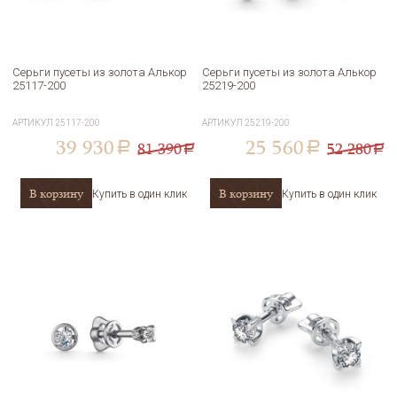
Серьги пусеты из золота Алькор
Серьги пусеты из золота Алькор
25117-200
25219-200
АРТИКУЛ
25117-200
АРТИКУЛ
25219-200
39 930
25 560
81 390
52 280
a
a
a
a
В корзину
В корзину
Купить в один клик
Купить в один клик