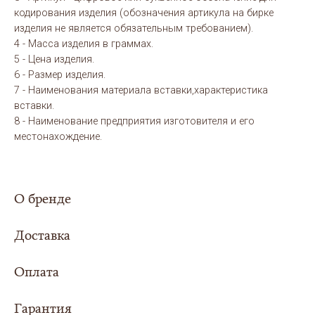
кодирования изделия (обозначения артикула на бирке
изделия не является обязательным требованием).
4 - Масса изделия в граммах.
5 - Цена изделия.
6 - Размер изделия.
7 - Наименования материала вставки,характеристика
вставки.
8 - Наименование предприятия изготовителя и его
местонахождение.
О бренде
Доставка
Оплата
Сумма заказа составила
5000 рублей или
более - доставка
для Вас организуется
Гарантия
Выбери свой вариант оплаты заказа:
совершенно
БЕСПЛАТНО
в любой регион